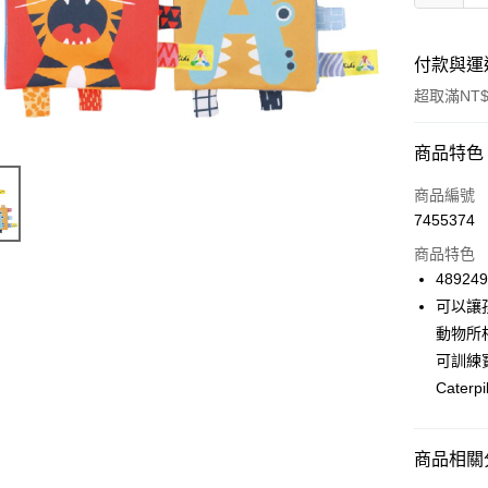
付款與運
超取滿NT$
付款方式
商品特色
信用卡一
商品編號
7455374
超商取貨
商品特色
LINE Pay
489249
可以讓
Apple Pay
動物所
街口支付
可訓練寶
Cate
悠遊付
Google Pa
商品相關分
AFTEE先