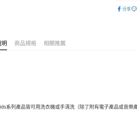
相關說明
兒童玩具
分享
【關於「A
ATM付款
AFTEE
便利好安
１．簡單
２．便利
運送方式
３．安心
說明
商品規格
相關推薦
全家取貨
【「AFT
每筆NT$6
１．於結帳
付」結帳
7-11取貨
２．訂單
３．收到繳
每筆NT$6
／ATM／
※ 請注意
宅配
絡購買商品
先享後付
每筆NT$1
※ 交易是
是否繳費成
離島宅配
s Kids系列產品皆可用洗衣機或手清洗（除了附有電子產品或音樂
付客戶支
每筆NT$1
【注意事
１．透過由
交易，需
求債權轉