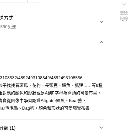
清除
送方式
紀錄
590免運
次付款
付款
3108532/4892493108549/4892493108556
孩子找找看斑馬、花豹、長頸鹿、鱷魚、狐狸……等8種
相對應的顏色和形狀或是A到F字母為開頭的可愛布書，
寶從圖像中學習認識Alligator鱷魚、Bear熊、
rpillar毛毛蟲、Dag狗，顏色和形狀的可愛觸覺布書
y
類 (1)
享後付