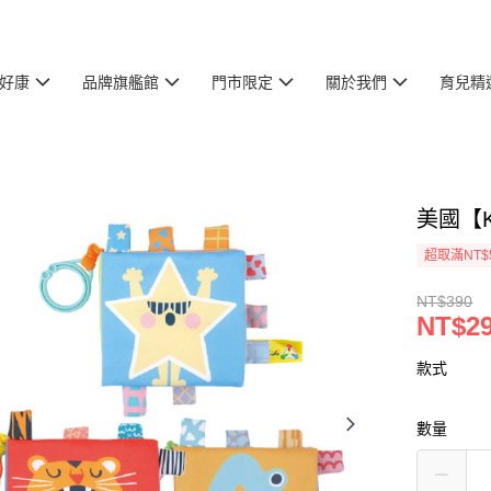
好康
品牌旗艦館
門市限定
關於我們
育兒精
美國【K
超取滿NT$
NT$390
NT$2
款式
數量