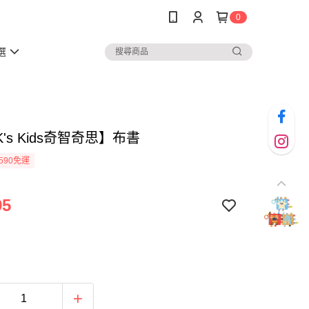
0
選
's Kids奇智奇思】布書
590免運
95