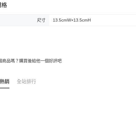
規格
２．關於
https://aft
３．未成
尺寸
13.5cmW×13.5cmH
「AFTE
任。
４．使用「
即時審查
結果請求
５．嚴禁
形，恩沛
動。
個商品嗎？購買後給他一個好評吧
熱銷
全站排行