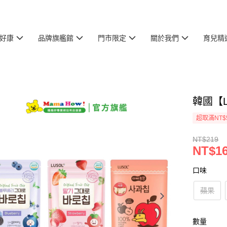
好康
品牌旗艦館
門市限定
關於我們
育兒精
韓國【
超取滿NT$
NT$219
NT$1
口味
蘋果
數量