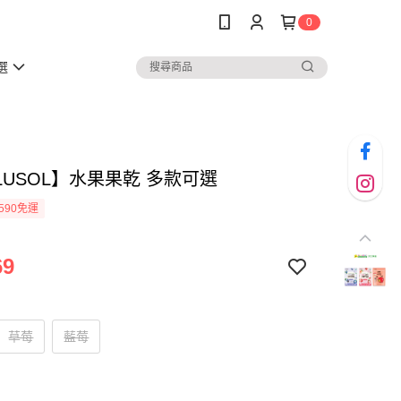
0
選
LUSOL】水果果乾 多款可選
590免運
69
草莓
藍莓