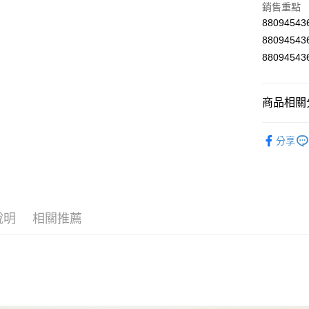
銷售重點
AFTEE先
8809454
相關說明
8809454
【關於「A
8809454
ATM付款
AFTEE
便利好安
１．簡單
商品相關分
２．便利
運送方式
３．安心
食品館
全家取貨
【「AFT
分享
每筆NT$6
１．於結帳
付」結帳
付款後全
２．訂單
３．收到繳
每筆NT$6
／ATM／
※ 請注意
說明
相關推薦
7-11取貨
絡購買商品
先享後付
每筆NT$6
※ 交易是
是否繳費成
付款後7-1
付客戶支
每筆NT$6
【注意事