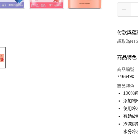
付款與運
超取滿NT$
付款方式
商品特色
信用卡一
商品編號
7466490
超商取貨
商品特色
LINE Pay
100
添加物
Apple Pay
使用冷
街口支付
有助於
冷凍烘
悠遊付
水分冷
Google Pa