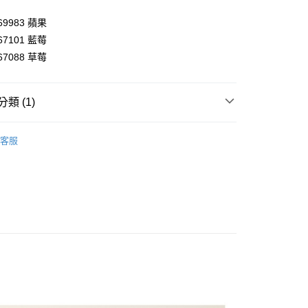
享後付
369983 蘋果
367101 藍莓
FTEE先享後付」】
367088 草莓
先享後付是「在收到商品之後才付款」的支付方式。 讓您購物簡單
心！
：不需註冊會員、不需綁卡、不需儲值。
類 (1)
：只要手機號碼，簡訊認證，即可結帳。
：先確認商品／服務後，再付款。
果乾
付款
EE先享後付」結帳流程】
客服
0，滿NT$590(含以上)免運費
方式選擇「AFTEE先享後付」後，將跳轉至「AFTEE先享後
頁面，進行簡訊認證並確認金額後，即可完成結帳。
家取貨
成立數日內，您將收到繳費通知簡訊。
費通知簡訊後14天內，點擊此簡訊中的連結，可透過四大超商
0，滿NT$590(含以上)免運費
網路銀行／等多元方式進行付款，方視為交易完成。
：結帳手續完成當下不需立刻繳費，但若您需要取消訂單，請聯
付款
的店家。未經商家同意取消之訂單仍視為有效，需透過AFTEE
繳納相關費用。
0，滿NT$590(含以上)免運費
否成功請以「AFTEE先享後付 」之結帳頁面顯示為準，若有關於
功／繳費後需取消欲退款等相關疑問，請聯繫「AFTEE先享後
1取貨
援中心」
https://netprotections.freshdesk.com/support/home
0，滿NT$590(含以上)免運費
項】