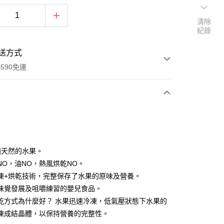
清除
紀錄
送方式
590免運
次付款
付款
%純天然的水果。
NO，油NO，熱風烘乾NO。
凍+烘乾技術，完整保存了水果的原味及營養。
味覺發展及咀嚼練習的嬰兒食品。
乾方式為什麼好？ 水果迅速冷凍，低氣壓狀態下水果的
凍成結晶體，以保持營養的完整性。
y