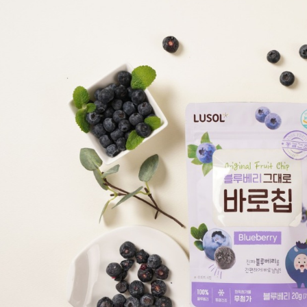
宅配
１．透過由
交易，需
每筆NT$1
求債權轉
２．關於
離島宅配
https://aft
每筆NT$1
３．未成
「AFTE
任。
４．使用「
即時審查
結果請求
５．嚴禁
形，恩沛
動。