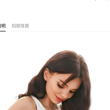
【關於「A
✨【品牌
ATM付款
AFTEE
便利好安
１．簡單
２．便利
運送方式
３．安心
說明
相關推薦
全家取貨
【「AFT
每筆NT$6
１．於結帳
付」結帳
付款後全
２．訂單
３．收到繳
每筆NT$6
／ATM／
※ 請注意
7-11取貨
絡購買商品
先享後付
每筆NT$6
※ 交易是
是否繳費成
付款後7-1
付客戶支
每筆NT$6
【注意事
宅配
１．透過由
交易，需
每筆NT$1
求債權轉
２．關於
離島宅配