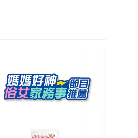
FTEE先享後付」】
大賞】
Mustela慕之恬廊
先享後付是「在收到商品之後才付款」的支付方式。 讓您購物簡單
心！
：不需註冊會員、不需綁卡、不需儲值。
：只要手機號碼，簡訊認證，即可結帳。
：先確認商品／服務後，再付款。
付款
EE先享後付」結帳流程】
0，滿NT$590(含以上)免運費
方式選擇「AFTEE先享後付」後，將跳轉至「AFTEE先享後
頁面，進行簡訊認證並確認金額後，即可完成結帳。
家取貨
成立數日內，您將收到繳費通知簡訊。
費通知簡訊後14天內，點擊此簡訊中的連結，可透過四大超商
0，滿NT$590(含以上)免運費
網路銀行／等多元方式進行付款，方視為交易完成。
：結帳手續完成當下不需立刻繳費，但若您需要取消訂單，請聯
付款
的店家。未經商家同意取消之訂單仍視為有效，需透過AFTEE
繳納相關費用。
0，滿NT$590(含以上)免運費
否成功請以「AFTEE先享後付 」之結帳頁面顯示為準，若有關於
功／繳費後需取消欲退款等相關疑問，請聯繫「AFTEE先享後
1取貨
援中心」
https://netprotections.freshdesk.com/support/home
0，滿NT$590(含以上)免運費
項】
恩沛科技股份有限公司提供之「AFTEE先享後付」服務完成之
依本服務之必要範圍內提供個人資料，並將交易相關給付款項請
00，滿NT$590(含以上)免運費
讓予恩沛科技股份有限公司。
個人資料處理事宜，請瀏覽以下網址：