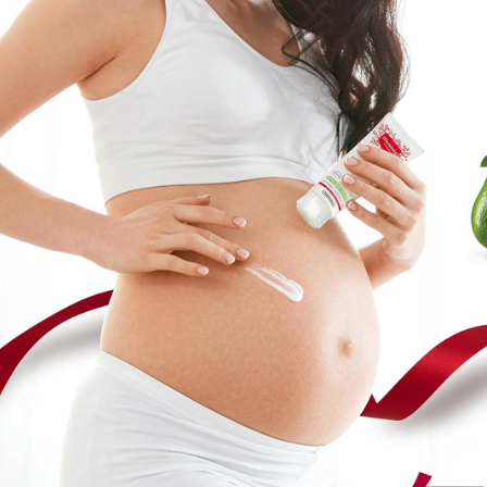
https://aft
每筆NT$1
３．未成
「AFTE
任。
４．使用「
即時審查
結果請求
５．嚴禁
形，恩沛
動。