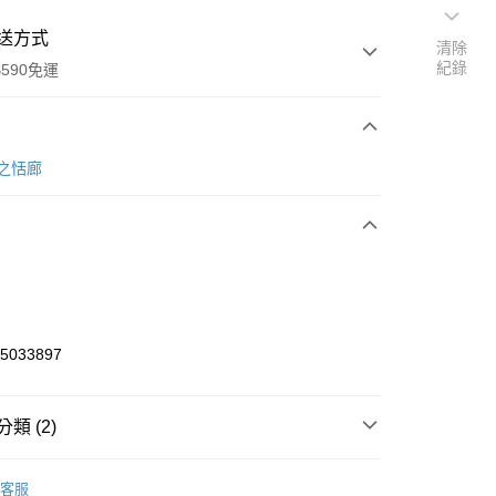
送方式
清除
紀錄
590免運
次付款
慕之恬廊
付款
05033897
y
類 (2)
享後付
區
美體護膚油｜乳｜霜
客服