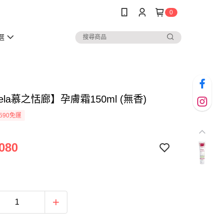
0
選
tela慕之恬廊】孕膚霜150ml (無香)
590免運
080