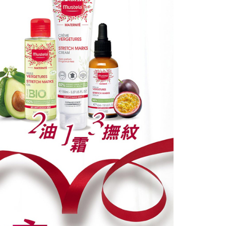
ee.tw/terms/#terms3
50，滿NT$890(含以上)免運費
年的使用者請事先徵得法定代理人或監護人之同意方可使用
E先享後付」，若未經同意申辦者引起之損失，本公司不負相關責
AFTEE先享後付」時，將依據個別帳號之用戶狀況，依本公司
核予不同之上限額度；若仍有額度不足之情形，本公司將視審查
用戶進行身份認證。
一人註冊多個帳號或使用他人資訊註冊。若發現惡意使用之情
科技股份有限公司將有權停止該用戶之使用額度並採取法律行