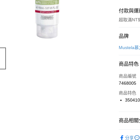
付款與運
超取滿NT$
付款方式
品牌
信用卡一
Mustela
超商取貨
商品特色
LINE Pay
商品編號
Apple Pay
7468005
商品特色
街口支付
35041
悠遊付
Google Pa
商品相關分
AFTEE先
孕媽咪專
相關說明
分享