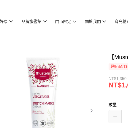
好康
品牌旗艦館
門市限定
關於我們
育兒精
【Mus
超取滿NT$
NT$1,350
NT$1,
數量