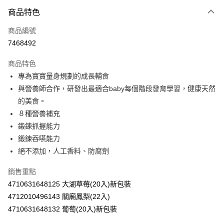
商品特色
LINE Pay
商品編號
Apple Pay
7468492
街口支付
商品特色
悠遊付
專為寶寶量身規劃的成長輔食
Google Pay
與營養師合作，研發出最適合baby每個階段發育學習，健康天然
的美食。
AFTEE先享後付
８種營養補充
相關說明
鍛鍊抓握能力
【關於「AFTEE先享後付」】
ATM付款
AFTEE先享後付是「在收到商品之後才付款」的支付方式。 讓您購物簡單
鍛鍊吞嚥能力
便利好安心！
絕不添加，人工香料、防腐劑
１．簡單：不需註冊會員、不需綁卡、不需儲值。
運送方式
２．便利：只要手機號碼，簡訊認證，即可結帳。
銷售重點
３．安心：先確認商品／服務後，再付款。
全家取貨付款
4710631648125 大湖草莓(20入)新包裝
每筆NT$60，滿NT$590(含以上)免運費
【「AFTEE先享後付」結帳流程】
4712010496143 關廟鳳梨(22入)
１．於結帳方式選擇「AFTEE先享後付」後，將跳轉至「AFTEE先享後付」
付款後全家取貨
4710631648132 葡萄(20入)新包裝
結帳頁面，進行簡訊認證並確認金額後，即可完成結帳。
２．訂單成立數日內，您將收到繳費通知簡訊。
每筆NT$60，滿NT$590(含以上)免運費