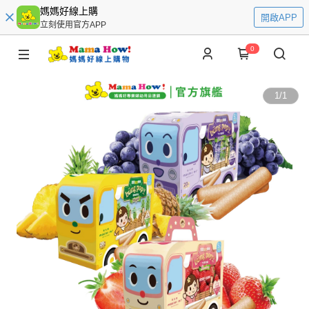
媽媽好線上購
開啟APP
立刻使用官方APP
0
1
/
1