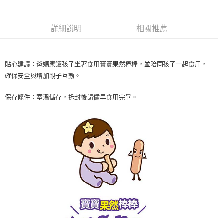
３．收到繳費通知簡訊後14天內，點擊此簡訊中的連結，可透過四大超商／
ATM／網路銀行／等多元方式進行付款，方視為交易完成。
7-11取貨付款
※ 請注意：結帳手續完成當下不需立刻繳費，但若您需要取消訂單，請聯絡
詳細說明
相關推薦
每筆NT$60，滿NT$590(含以上)免運費
購買商品的店家。未經商家同意取消之訂單仍視為有效，需透過AFTEE先享
後付繳納相關費用。
付款後7-11取貨
※ 交易是否成功請以「AFTEE先享後付 」之結帳頁面顯示為準，若有關於
是否繳費成功／繳費後需取消欲退款等相關疑問，請聯繫「AFTEE先享後付
每筆NT$60，滿NT$590(含以上)免運費
貼心建議：爸媽應讓孩子坐著食用寶寶果然棒棒，並陪同孩子一起食用，
客戶支援中心」
https://netprotections.freshdesk.com/support/home
確保安全與增加親子互動。
宅配
【注意事項】
１．透過由恩沛科技股份有限公司提供之「AFTEE先享後付」服務完成之交
每筆NT$100，滿NT$590(含以上)免運費
保存條件：室溫儲存，拆封後請儘早食用完畢。
易，需依本服務之必要範圍內提供個人資料，並將交易相關給付款項請求債
權轉讓予恩沛科技股份有限公司。
離島宅配
２．關於個人資料處理事宜，請瀏覽以下網址：
每筆NT$150，滿NT$890(含以上)免運費
https://aftee.tw/terms/#terms3
３．未成年的使用者請事先徵得法定代理人或監護人之同意方可使用
「AFTEE先享後付」，若未經同意申辦者引起之損失，本公司不負相關責
任。
４．使用「AFTEE先享後付」時，將依據個別帳號之用戶狀況，依本公司即
時審查核予不同之上限額度；若仍有額度不足之情形，本公司將視審查結果
請求用戶進行身份認證。
５．嚴禁一人註冊多個帳號或使用他人資訊註冊。若發現惡意使用之情形，
恩沛科技股份有限公司將有權停止該用戶之使用額度並採取法律行動。