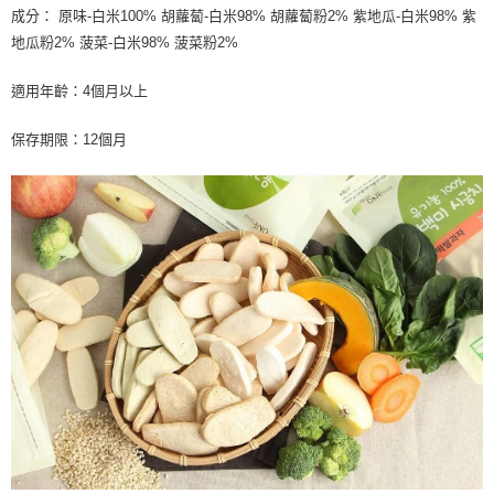
３．收到繳費通知簡訊後14天內，點擊此簡訊中的連結，可透過四大超商／
成分： 原味-白米100% 胡蘿蔔-白米98% 胡蘿蔔粉2% 紫地瓜-白米98% 紫
ATM／網路銀行／等多元方式進行付款，方視為交易完成。
7-11取貨付款
地瓜粉2% 菠菜-白米98% 菠菜粉2%
※ 請注意：結帳手續完成當下不需立刻繳費，但若您需要取消訂單，請聯絡
每筆NT$60，滿NT$590(含以上)免運費
購買商品的店家。未經商家同意取消之訂單仍視為有效，需透過AFTEE先享
後付繳納相關費用。
適用年齡：4個月以上
付款後7-11取貨
※ 交易是否成功請以「AFTEE先享後付 」之結帳頁面顯示為準，若有關於
是否繳費成功／繳費後需取消欲退款等相關疑問，請聯繫「AFTEE先享後付
每筆NT$60，滿NT$590(含以上)免運費
保存期限：12個月
客戶支援中心」
https://netprotections.freshdesk.com/support/home
宅配
【注意事項】
１．透過由恩沛科技股份有限公司提供之「AFTEE先享後付」服務完成之交
每筆NT$100，滿NT$590(含以上)免運費
易，需依本服務之必要範圍內提供個人資料，並將交易相關給付款項請求債
權轉讓予恩沛科技股份有限公司。
離島宅配
２．關於個人資料處理事宜，請瀏覽以下網址：
每筆NT$150，滿NT$890(含以上)免運費
https://aftee.tw/terms/#terms3
３．未成年的使用者請事先徵得法定代理人或監護人之同意方可使用
「AFTEE先享後付」，若未經同意申辦者引起之損失，本公司不負相關責
任。
４．使用「AFTEE先享後付」時，將依據個別帳號之用戶狀況，依本公司即
時審查核予不同之上限額度；若仍有額度不足之情形，本公司將視審查結果
請求用戶進行身份認證。
５．嚴禁一人註冊多個帳號或使用他人資訊註冊。若發現惡意使用之情形，
恩沛科技股份有限公司將有權停止該用戶之使用額度並採取法律行動。