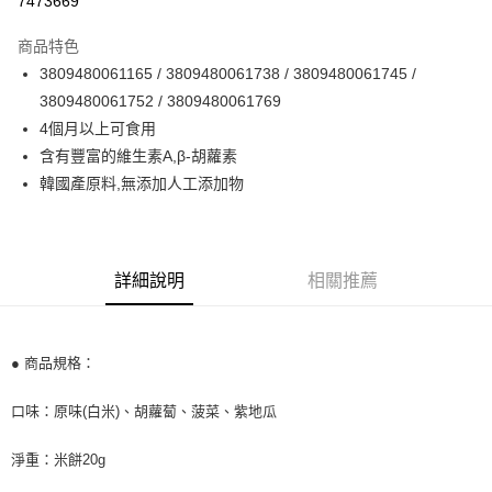
7473669
LINE Pay
商品特色
Apple Pay
3809480061165 / 3809480061738 / 3809480061745 /
3809480061752 / 3809480061769
街口支付
4個月以上可食用
悠遊付
含有豐富的維生素A,β-胡蘿素
韓國產原料,無添加人工添加物
Google Pay
AFTEE先享後付
相關說明
詳細說明
相關推薦
【關於「AFTEE先享後付」】
ATM付款
AFTEE先享後付是「在收到商品之後才付款」的支付方式。 讓您購物簡單
便利好安心！
１．簡單：不需註冊會員、不需綁卡、不需儲值。
運送方式
２．便利：只要手機號碼，簡訊認證，即可結帳。
● 商品規格：
３．安心：先確認商品／服務後，再付款。
全家取貨付款
口味：原味(白米)、胡蘿蔔、菠菜、紫地瓜
每筆NT$60，滿NT$590(含以上)免運費
【「AFTEE先享後付」結帳流程】
１．於結帳方式選擇「AFTEE先享後付」後，將跳轉至「AFTEE先享後付」
付款後全家取貨
淨重：米餅20g
結帳頁面，進行簡訊認證並確認金額後，即可完成結帳。
２．訂單成立數日內，您將收到繳費通知簡訊。
每筆NT$60，滿NT$590(含以上)免運費