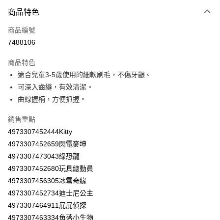
商品特色
LINE Pay
商品編號
Apple Pay
7488106
街口支付
商品特色
悠遊付
適合兒童3-5歲使用的細軟刷毛，不傷牙齦。
Google Pay
可深入齒縫，有效清潔。
曲線握柄，方便抓握。
AFTEE先享後付
相關說明
銷售重點
【關於「AFTEE先享後付」】
4973307452444Kitty
ATM付款
AFTEE先享後付是「在收到商品之後才付款」的支付方式。 讓您購物簡單
4973307452659閃電麥坤
便利好安心！
１．簡單：不需註冊會員、不需綁卡、不需儲值。
4973307473043綠恐龍
運送方式
２．便利：只要手機號碼，簡訊認證，即可結帳。
4973307452680玩具總動員
３．安心：先確認商品／服務後，再付款。
全家取貨付款
4973307456305冰雪奇緣
每筆NT$60，滿NT$590(含以上)免運費
【「AFTEE先享後付」結帳流程】
4973307452734迪士尼公主
１．於結帳方式選擇「AFTEE先享後付」後，將跳轉至「AFTEE先享後付」
付款後全家取貨
4973307464911屁屁偵探
結帳頁面，進行簡訊認證並確認金額後，即可完成結帳。
２．訂單成立數日內，您將收到繳費通知簡訊。
4973307463334角落小生物
每筆NT$60，滿NT$590(含以上)免運費