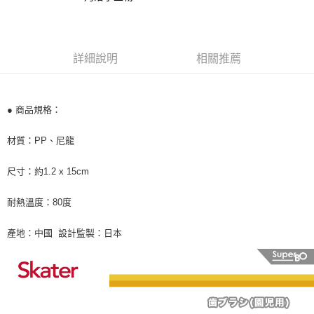
３．收到繳費通知簡訊後14天內，點擊此簡訊中的連結，可透過四大超商／
ATM／網路銀行／等多元方式進行付款，方視為交易完成。
7-11取貨付款
※ 請注意：結帳手續完成當下不需立刻繳費，但若您需要取消訂單，請聯絡
每筆NT$60，滿NT$590(含以上)免運費
購買商品的店家。未經商家同意取消之訂單仍視為有效，需透過AFTEE先享
後付繳納相關費用。
詳細說明
相關推薦
付款後7-11取貨
※ 交易是否成功請以「AFTEE先享後付 」之結帳頁面顯示為準，若有關於
是否繳費成功／繳費後需取消欲退款等相關疑問，請聯繫「AFTEE先享後付
每筆NT$60，滿NT$590(含以上)免運費
客戶支援中心」
https://netprotections.freshdesk.com/support/home
● 商品規格：
宅配
【注意事項】
１．透過由恩沛科技股份有限公司提供之「AFTEE先享後付」服務完成之交
每筆NT$100，滿NT$590(含以上)免運費
材質：PP、尼龍
易，需依本服務之必要範圍內提供個人資料，並將交易相關給付款項請求債
權轉讓予恩沛科技股份有限公司。
離島宅配
２．關於個人資料處理事宜，請瀏覽以下網址：
尺寸：約1.2 x 15cm
每筆NT$150，滿NT$890(含以上)免運費
https://aftee.tw/terms/#terms3
３．未成年的使用者請事先徵得法定代理人或監護人之同意方可使用
耐熱溫度：80度
「AFTEE先享後付」，若未經同意申辦者引起之損失，本公司不負相關責
任。
４．使用「AFTEE先享後付」時，將依據個別帳號之用戶狀況，依本公司即
產地：中國 設計監製：日本
時審查核予不同之上限額度；若仍有額度不足之情形，本公司將視審查結果
請求用戶進行身份認證。
５．嚴禁一人註冊多個帳號或使用他人資訊註冊。若發現惡意使用之情形，
恩沛科技股份有限公司將有權停止該用戶之使用額度並採取法律行動。