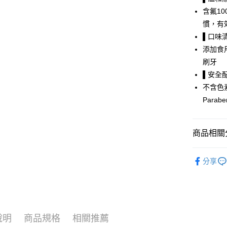
【關於「A
ATM付款
含氟1
AFTEE
便利好安
慣，有
１．簡單
▌口味
２．便利
運送方式
３．安心
添加食
全家取貨
刷牙
【「AFT
▌安全
每筆NT$6
１．於結帳
付」結帳
不含色
7-11取貨
２．訂單
Para
３．收到繳
每筆NT$6
／ATM／
※ 請注意
宅配
絡購買商品
商品相關分
先享後付
每筆NT$1
※ 交易是
口腔清潔
是否繳費成
離島宅配
分享
付客戶支
每筆NT$1
【注意事
１．透過由
交易，需
求債權轉
說明
商品規格
相關推薦
２．關於