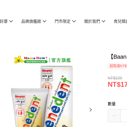
好康
品牌旗艦館
門市限定
關於我們
育兒精
【Baa
超取滿NT$
NT$220
NT$1
數量