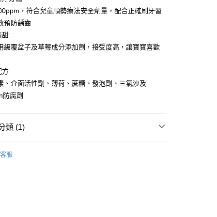
FTEE先享後付」】
000ppm，符合兒童順勢療法安全劑量，配合正確刷牙習
先享後付是「在收到商品之後才付款」的支付方式。 讓您購物簡單
心！
效預防齲齒
：不需註冊會員、不需綁卡、不需儲值。
清甜
：只要手機號碼，簡訊認證，即可結帳。
：先確認商品／服務後，再付款。
用級覆盆子及草莓成分添加劑，接受度高，讓寶寶喜歡
付款
EE先享後付」結帳流程】
配方
0，滿NT$590(含以上)免運費
方式選擇「AFTEE先享後付」後，將跳轉至「AFTEE先享後
頁面，進行簡訊認證並確認金額後，即可完成結帳。
素、介面活性劑、薄荷、蔗糖、發泡劑、三氯沙及
付款
成立數日內，您將收到繳費通知簡訊。
ben防腐劑
費通知簡訊後14天內，點擊此簡訊中的連結，可透過四大超商
0，滿NT$590(含以上)免運費
網路銀行／等多元方式進行付款，方視為交易完成。
：結帳手續完成當下不需立刻繳費，但若您需要取消訂單，請聯
的店家。未經商家同意取消之訂單仍視為有效，需透過AFTEE
類 (1)
繳納相關費用。
00，滿NT$590(含以上)免運費
否成功請以「AFTEE先享後付 」之結帳頁面顯示為準，若有關於
牙膏
功／繳費後需取消欲退款等相關疑問，請聯繫「AFTEE先享後
客服
援中心」
https://netprotections.freshdesk.com/support/home
50，滿NT$890(含以上)免運費
項】
恩沛科技股份有限公司提供之「AFTEE先享後付」服務完成之
依本服務之必要範圍內提供個人資料，並將交易相關給付款項請
讓予恩沛科技股份有限公司。
個人資料處理事宜，請瀏覽以下網址：