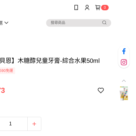
0
選
n貝恩】木糖醇兒童牙膏-綜合水果50ml
590免運
73