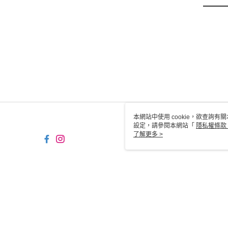
本網站中使用 cookie，欲查詢有關
設定，請參閱本網站「
隱私權條款
使用 cookie。
了解更多 >
TW-MWG1-67-194 Web2.0 
© 2026 by 媽媽好國際股份有限公司