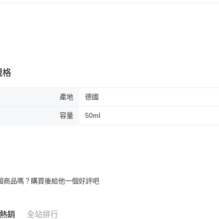
https://aft
３．未成
「AFTE
任。
４．使用「
即時審查
結果請求
５．嚴禁
規格
形，恩沛
動。
產地
德國
容量
50ml
個商品嗎？購買後給他一個好評吧
熱銷
全站排行