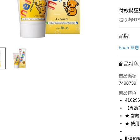
付款與運
超取滿NT$
付款方式
品牌
信用卡一
Baan 貝恩
超商取貨
商品特色
LINE Pay
商品編號
Apple Pay
7498739
商品特色
街口支付
41029
悠遊付
【專為
★ 含
Google Pa
★ 使
AFTEE先
相關說明
▌溫和