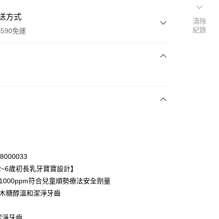
送方式
清除
紀錄
590免運
次付款
付款
68000033
2~6歲初長乳牙寶寶設計】
氟1000ppm符合兒童順勢療法安全劑量
y
用木糖醇溫和潔淨牙齒
享後付
潔淨牙齒