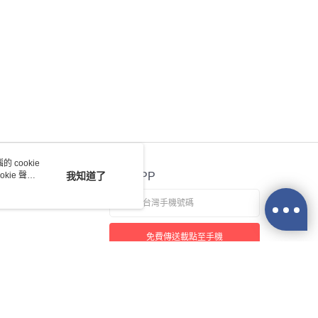
 cookie
kie 聲明
我知道了
官方APP
免費傳送載點至手機
若接到可疑電話，請洽詢165反詐騙專線
本站最佳瀏覽環境請使用 Google Chrome、Firefox 或 Edge 以上版本