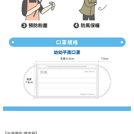
【台灣康匠-德昌廠】