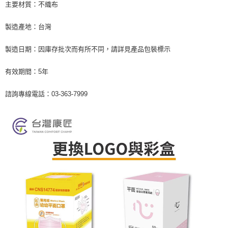
主要材質：不織布
ATM／網路銀行／等多元方式進行付款，方視為交易完成。
7-11取貨付款
※ 請注意：結帳手續完成當下不需立刻繳費，但若您需要取消訂單，請聯絡
每筆NT$60，滿NT$590(含以上)免運費
購買商品的店家。未經商家同意取消之訂單仍視為有效，需透過AFTEE先享
製造產地：台灣
後付繳納相關費用。
付款後7-11取貨
※ 交易是否成功請以「AFTEE先享後付 」之結帳頁面顯示為準，若有關於
製造日期：因庫存批次而有所不同，請詳見產品包裝標示
是否繳費成功／繳費後需取消欲退款等相關疑問，請聯繫「AFTEE先享後付
每筆NT$60，滿NT$590(含以上)免運費
客戶支援中心」
https://netprotections.freshdesk.com/support/home
有效期間：5年
宅配
【注意事項】
１．透過由恩沛科技股份有限公司提供之「AFTEE先享後付」服務完成之交
每筆NT$100，滿NT$590(含以上)免運費
諮詢專線電話：03-363-7999
易，需依本服務之必要範圍內提供個人資料，並將交易相關給付款項請求債
權轉讓予恩沛科技股份有限公司。
離島宅配
２．關於個人資料處理事宜，請瀏覽以下網址：
每筆NT$150，滿NT$890(含以上)免運費
https://aftee.tw/terms/#terms3
３．未成年的使用者請事先徵得法定代理人或監護人之同意方可使用
「AFTEE先享後付」，若未經同意申辦者引起之損失，本公司不負相關責
任。
４．使用「AFTEE先享後付」時，將依據個別帳號之用戶狀況，依本公司即
時審查核予不同之上限額度；若仍有額度不足之情形，本公司將視審查結果
請求用戶進行身份認證。
５．嚴禁一人註冊多個帳號或使用他人資訊註冊。若發現惡意使用之情形，
恩沛科技股份有限公司將有權停止該用戶之使用額度並採取法律行動。