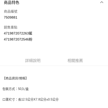
商品特色
LINE Pay
商品編號
Apple Pay
7509881
街口支付
銷售重點
悠遊付
4719872072263藍
Google Pay
4719872072546粉
AFTEE先享後付
相關說明
【關於「AFTEE先享後付」】
詳細說明
相關推薦
ATM付款
AFTEE先享後付是「在收到商品之後才付款」的支付方式。 讓您購物簡單
便利好安心！
１．簡單：不需註冊會員、不需綁卡、不需儲值。
運送方式
２．便利：只要手機號碼，簡訊認證，即可結帳。
【商品資訊/規格】
３．安心：先確認商品／服務後，再付款。
全家取貨付款
每筆NT$60，滿NT$590(含以上)免運費
包裝方式：50入/盒
【「AFTEE先享後付」結帳流程】
１．於結帳方式選擇「AFTEE先享後付」後，將跳轉至「AFTEE先享後付」
付款後全家取貨
結帳頁面，進行簡訊認證並確認金額後，即可完成結帳。
口罩尺寸：長12.5公分X7.8公分±0.5公分
２．訂單成立數日內，您將收到繳費通知簡訊。
每筆NT$60，滿NT$590(含以上)免運費
３．收到繳費通知簡訊後14天內，點擊此簡訊中的連結，可透過四大超商／