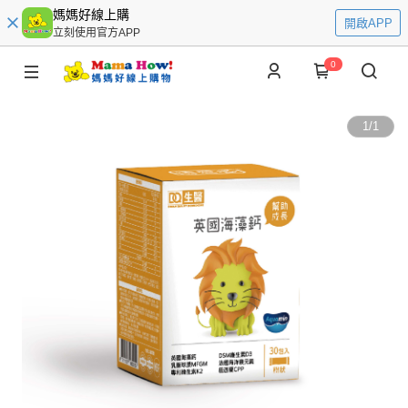
媽媽好線上購
開啟APP
立刻使用官方APP
0
1
/
1