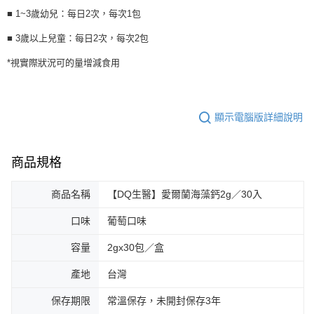
■ 1~3歲幼兒：每日2次，每次1包
■ 3歲以上兒童：每日2次，每次2包
*視實際狀況可的量增減食用
顯示電腦版詳細說明
商品規格
商品名稱
【DQ生醫】愛爾蘭海藻鈣2g／30入
口味
葡萄口味
容量
2gx30包／盒
產地
台灣
保存期限
常溫保存，未開封保存3年