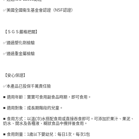
✅美國全國衛生基金會認證（NSF認證）
【ＳＧＳ嚴格把關】
✅通過塑化劑檢驗
✅通過重金屬檢驗
【安心保證】
✅本產品已投保千萬責任險
■ 適用年齡：寶寶可食用副食品時期，即可食用。
■ 適用對象：成長期階段的兒童。
■ 食用方式：以溫(冷)水搭配食用或直接吞食即可。可添加於果汁、果泥、
奶水、開水及各種液、糊狀食品中攪拌後食用。
■ 食用劑量：1歳以下嬰幼兒：每日1次，每次1包