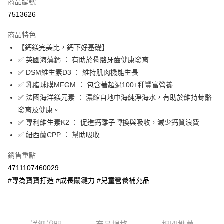
商品編號
Apple Pay
7513626
街口支付
商品特色
悠遊付
【鈣鎂完美比，鈣下好基礎】
Google Pay
✅ 英國海藻鈣 ： 有助於骨骼牙齒健康發育
✅ DSM維生素D3 ： 維持肌肉機能生長
AFTEE先享後付
✅ 乳脂球膜MFGM ： 包含著超過100+種豐富營養
相關說明
✅ 法國海洋鎂元素 ： 濃縮自地中海純淨海水，有助於維持骨骼
【關於「AFTEE先享後付」】
ATM付款
AFTEE先享後付是「在收到商品之後才付款」的支付方式。 讓您購物簡單
發育及健康。
便利好安心！
✅ 專利維生素K2 ： 促進鈣離子轉換與吸收，減少鈣質浪費
１．簡單：不需註冊會員、不需綁卡、不需儲值。
運送方式
✅ 紐西蘭CPP ： 幫助吸收
２．便利：只要手機號碼，簡訊認證，即可結帳。
３．安心：先確認商品／服務後，再付款。
全家取貨付款
銷售重點
每筆NT$60，滿NT$590(含以上)免運費
【「AFTEE先享後付」結帳流程】
4711107460029
１．於結帳方式選擇「AFTEE先享後付」後，將跳轉至「AFTEE先享後付」
付款後全家取貨
#專為寶寶打造 #成長關鍵力 #兒童營養補充品
結帳頁面，進行簡訊認證並確認金額後，即可完成結帳。
２．訂單成立數日內，您將收到繳費通知簡訊。
每筆NT$60，滿NT$590(含以上)免運費
３．收到繳費通知簡訊後14天內，點擊此簡訊中的連結，可透過四大超商／
ATM／網路銀行／等多元方式進行付款，方視為交易完成。
7-11取貨付款
※ 請注意：結帳手續完成當下不需立刻繳費，但若您需要取消訂單，請聯絡