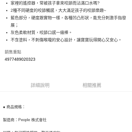
街口支付
家裡的遙控器，常被孩子拿來咬舔而沾滿口水嗎?
2種不同硬度的咬舔觸感，大大滿足孩子的咬舔樂趣~
悠遊付
藍色部分，硬度跟實物一樣，各種凹凸形狀，能充分刺激手指發
Google Pay
展；
灰色柔軟材質，咬舔口感一級棒。
AFTEE先享後付
不含塗料，不刺傷喉嚨的安心設計，讓寶寶玩得開心又安心。
相關說明
【關於「AFTEE先享後付」】
銷售重點
ATM付款
AFTEE先享後付是「在收到商品之後才付款」的支付方式。 讓您購物簡單
便利好安心！
4977489020323
１．簡單：不需註冊會員、不需綁卡、不需儲值。
運送方式
２．便利：只要手機號碼，簡訊認證，即可結帳。
３．安心：先確認商品／服務後，再付款。
宅配
每筆NT$100，滿NT$590(含以上)免運費
詳細說明
相關推薦
【「AFTEE先享後付」結帳流程】
１．於結帳方式選擇「AFTEE先享後付」後，將跳轉至「AFTEE先享後付」
離島宅配
結帳頁面，進行簡訊認證並確認金額後，即可完成結帳。
２．訂單成立數日內，您將收到繳費通知簡訊。
每筆NT$150，滿NT$890(含以上)免運費
３．收到繳費通知簡訊後14天內，點擊此簡訊中的連結，可透過四大超商／
● 商品規格：
ATM／網路銀行／等多元方式進行付款，方視為交易完成。
※ 請注意：結帳手續完成當下不需立刻繳費，但若您需要取消訂單，請聯絡
製造商：People 株式會社
購買商品的店家。未經商家同意取消之訂單仍視為有效，需透過AFTEE先享
後付繳納相關費用。