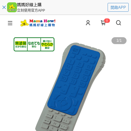
媽媽好線上購
開啟APP
立刻使用官方APP
0
1
/
1