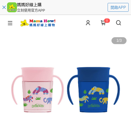
媽媽好線上購
開啟APP
立刻使用官方APP
0
1
/
3