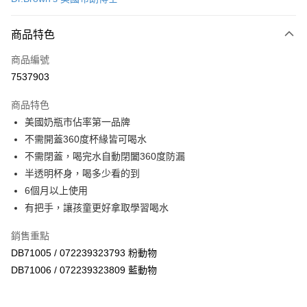
超商取貨付款
商品特色
LINE Pay
商品編號
Apple Pay
7537903
街口支付
商品特色
悠遊付
美國奶瓶市佔率第一品牌
Google Pay
不需開蓋360度杯緣皆可喝水
不需閉蓋，喝完水自動閉闔360度防漏
AFTEE先享後付
半透明杯身，喝多少看的到
相關說明
6個月以上使用
【關於「AFTEE先享後付」】
ATM付款
AFTEE先享後付是「在收到商品之後才付款」的支付方式。 讓您購物簡單
有把手，讓孩童更好拿取學習喝水
便利好安心！
１．簡單：不需註冊會員、不需綁卡、不需儲值。
銷售重點
運送方式
２．便利：只要手機號碼，簡訊認證，即可結帳。
DB71005 / 072239323793 粉動物
３．安心：先確認商品／服務後，再付款。
全家取貨付款
DB71006 / 072239323809 藍動物
每筆NT$60，滿NT$590(含以上)免運費
【「AFTEE先享後付」結帳流程】
１．於結帳方式選擇「AFTEE先享後付」後，將跳轉至「AFTEE先享後付」
付款後全家取貨
結帳頁面，進行簡訊認證並確認金額後，即可完成結帳。