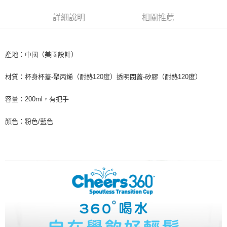
２．訂單成立數日內，您將收到繳費通知簡訊。
每筆NT$60，滿NT$590(含以上)免運費
３．收到繳費通知簡訊後14天內，點擊此簡訊中的連結，可透過四大超商／
詳細說明
相關推薦
ATM／網路銀行／等多元方式進行付款，方視為交易完成。
7-11取貨付款
※ 請注意：結帳手續完成當下不需立刻繳費，但若您需要取消訂單，請聯絡
每筆NT$60，滿NT$590(含以上)免運費
購買商品的店家。未經商家同意取消之訂單仍視為有效，需透過AFTEE先享
後付繳納相關費用。
產地：中國（美國設計）
付款後7-11取貨
※ 交易是否成功請以「AFTEE先享後付 」之結帳頁面顯示為準，若有關於
是否繳費成功／繳費後需取消欲退款等相關疑問，請聯繫「AFTEE先享後付
每筆NT$60，滿NT$590(含以上)免運費
材質：杯身杯蓋-聚丙烯（耐熱120度）透明閥蓋-矽膠（耐熱120度）
客戶支援中心」
https://netprotections.freshdesk.com/support/home
宅配
容量：200ml，有把手
【注意事項】
１．透過由恩沛科技股份有限公司提供之「AFTEE先享後付」服務完成之交
每筆NT$100，滿NT$590(含以上)免運費
易，需依本服務之必要範圍內提供個人資料，並將交易相關給付款項請求債
顏色：粉色/藍色
權轉讓予恩沛科技股份有限公司。
離島宅配
２．關於個人資料處理事宜，請瀏覽以下網址：
每筆NT$150，滿NT$890(含以上)免運費
https://aftee.tw/terms/#terms3
３．未成年的使用者請事先徵得法定代理人或監護人之同意方可使用
「AFTEE先享後付」，若未經同意申辦者引起之損失，本公司不負相關責
任。
４．使用「AFTEE先享後付」時，將依據個別帳號之用戶狀況，依本公司即
時審查核予不同之上限額度；若仍有額度不足之情形，本公司將視審查結果
請求用戶進行身份認證。
５．嚴禁一人註冊多個帳號或使用他人資訊註冊。若發現惡意使用之情形，
恩沛科技股份有限公司將有權停止該用戶之使用額度並採取法律行動。