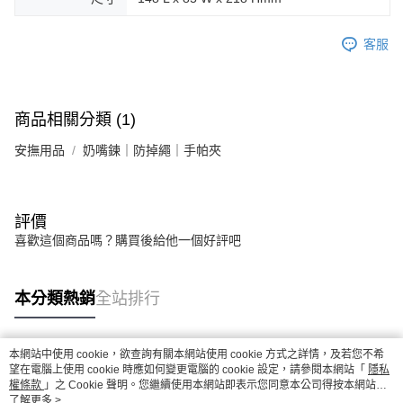
客服
商品相關分類 (1)
安撫用品
奶嘴鍊｜防掉繩｜手帕夾
評價
喜歡這個商品嗎？購買後給他一個好評吧
本分類熱銷
全站排行
本網站中使用 cookie，欲查詢有關本網站使用 cookie 方式之詳情，及若您不希
熱門標籤
望在電腦上使用 cookie 時應如何變更電腦的 cookie 設定，請參閱本網站「
隱私
權條款
」之 Cookie 聲明。您繼續使用本網站即表示您同意本公司得按本網站使
用條款之 Cookie 聲明使用 cookie。
了解更多 >