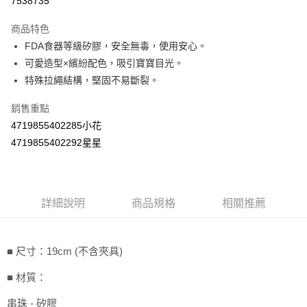
7538735
LINE Pay
商品特色
Apple Pay
FDA食器等級矽膠，安全無毒，使用安心。
可愛造型×繽紛配色，吸引寶寶目光。
街口支付
特殊拉繩結構，堅固不易斷裂。
悠遊付
銷售重點
Google Pay
4719855402285小花
4719855402292星星
AFTEE先享後付
相關說明
【關於「AFTEE先享後付」】
ATM付款
AFTEE先享後付是「在收到商品之後才付款」的支付方式。 讓您購物簡單
便利好安心！
詳細說明
商品規格
相關推薦
１．簡單：不需註冊會員、不需綁卡、不需儲值。
運送方式
２．便利：只要手機號碼，簡訊認證，即可結帳。
３．安心：先確認商品／服務後，再付款。
全家取貨付款
■ 尺寸：19cm (不含夾具)
每筆NT$60，滿NT$590(含以上)免運費
【「AFTEE先享後付」結帳流程】
１．於結帳方式選擇「AFTEE先享後付」後，將跳轉至「AFTEE先享後付」
■ 材質：
付款後全家取貨
結帳頁面，進行簡訊認證並確認金額後，即可完成結帳。
２．訂單成立數日內，您將收到繳費通知簡訊。
串珠 - 矽膠
每筆NT$60，滿NT$590(含以上)免運費