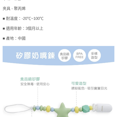
３．收到繳費通知簡訊後14天內，點擊此簡訊中的連結，可透過四大超商／
ATM／網路銀行／等多元方式進行付款，方視為交易完成。
夾具 - 聚丙烯
7-11取貨付款
※ 請注意：結帳手續完成當下不需立刻繳費，但若您需要取消訂單，請聯絡
每筆NT$60，滿NT$590(含以上)免運費
購買商品的店家。未經商家同意取消之訂單仍視為有效，需透過AFTEE先享
■ 耐溫度：-20℃~100℃
後付繳納相關費用。
付款後7-11取貨
※ 交易是否成功請以「AFTEE先享後付 」之結帳頁面顯示為準，若有關於
■ 適用年齡：3個月以上
是否繳費成功／繳費後需取消欲退款等相關疑問，請聯繫「AFTEE先享後付
每筆NT$60，滿NT$590(含以上)免運費
客戶支援中心」
https://netprotections.freshdesk.com/support/home
■ 產地：中國
宅配
【注意事項】
１．透過由恩沛科技股份有限公司提供之「AFTEE先享後付」服務完成之交
每筆NT$100，滿NT$590(含以上)免運費
易，需依本服務之必要範圍內提供個人資料，並將交易相關給付款項請求債
權轉讓予恩沛科技股份有限公司。
離島宅配
２．關於個人資料處理事宜，請瀏覽以下網址：
每筆NT$150，滿NT$890(含以上)免運費
https://aftee.tw/terms/#terms3
３．未成年的使用者請事先徵得法定代理人或監護人之同意方可使用
「AFTEE先享後付」，若未經同意申辦者引起之損失，本公司不負相關責
任。
４．使用「AFTEE先享後付」時，將依據個別帳號之用戶狀況，依本公司即
時審查核予不同之上限額度；若仍有額度不足之情形，本公司將視審查結果
請求用戶進行身份認證。
５．嚴禁一人註冊多個帳號或使用他人資訊註冊。若發現惡意使用之情形，
恩沛科技股份有限公司將有權停止該用戶之使用額度並採取法律行動。