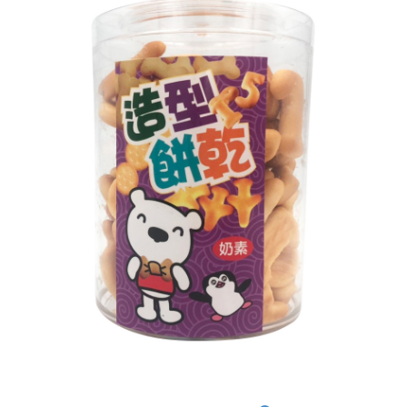
後付繳納相關費用。
付款後7-11取貨
※ 交易是否成功請以「AFTEE先享後付 」之結帳頁面顯示為準，若有關於
是否繳費成功／繳費後需取消欲退款等相關疑問，請聯繫「AFTEE先享後付
每筆NT$60，滿NT$590(含以上)免運費
客戶支援中心」
https://netprotections.freshdesk.com/support/home
宅配
【注意事項】
１．透過由恩沛科技股份有限公司提供之「AFTEE先享後付」服務完成之交
每筆NT$100，滿NT$590(含以上)免運費
易，需依本服務之必要範圍內提供個人資料，並將交易相關給付款項請求債
權轉讓予恩沛科技股份有限公司。
離島宅配
２．關於個人資料處理事宜，請瀏覽以下網址：
每筆NT$150，滿NT$890(含以上)免運費
https://aftee.tw/terms/#terms3
３．未成年的使用者請事先徵得法定代理人或監護人之同意方可使用
「AFTEE先享後付」，若未經同意申辦者引起之損失，本公司不負相關責
任。
４．使用「AFTEE先享後付」時，將依據個別帳號之用戶狀況，依本公司即
時審查核予不同之上限額度；若仍有額度不足之情形，本公司將視審查結果
請求用戶進行身份認證。
５．嚴禁一人註冊多個帳號或使用他人資訊註冊。若發現惡意使用之情形，
恩沛科技股份有限公司將有權停止該用戶之使用額度並採取法律行動。