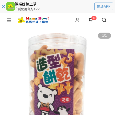
媽媽好線上購
開啟APP
立刻使用官方APP
0
1
/
1