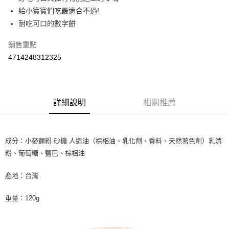
給小寶寶們吃最適合不過!
街口支付
耐吃可口的數字餅
悠遊付
銷售重點
Google Pay
4714248312325
AFTEE先享後付
相關說明
【關於「AFTEE先享後付」】
詳細說明
相關推薦
ATM付款
AFTEE先享後付是「在收到商品之後才付款」的支付方式。 讓您購物簡單
便利好安心！
１．簡單：不需註冊會員、不需綁卡、不需儲值。
運送方式
２．便利：只要手機號碼，簡訊認證，即可結帳。
成分：小麥麵粉.砂糖.人造油（棕梠油、乳化劑、香料、天然著色劑）乳清
３．安心：先確認商品／服務後，再付款。
全家取貨付款
粉、葡萄糖、鹽巴、棕梠油
每筆NT$60，滿NT$590(含以上)免運費
【「AFTEE先享後付」結帳流程】
１．於結帳方式選擇「AFTEE先享後付」後，將跳轉至「AFTEE先享後付」
產地：台灣
付款後全家取貨
結帳頁面，進行簡訊認證並確認金額後，即可完成結帳。
２．訂單成立數日內，您將收到繳費通知簡訊。
每筆NT$60，滿NT$590(含以上)免運費
３．收到繳費通知簡訊後14天內，點擊此簡訊中的連結，可透過四大超商／
重量：120g
ATM／網路銀行／等多元方式進行付款，方視為交易完成。
7-11取貨付款
※ 請注意：結帳手續完成當下不需立刻繳費，但若您需要取消訂單，請聯絡
每筆NT$60，滿NT$590(含以上)免運費
購買商品的店家。未經商家同意取消之訂單仍視為有效，需透過AFTEE先享