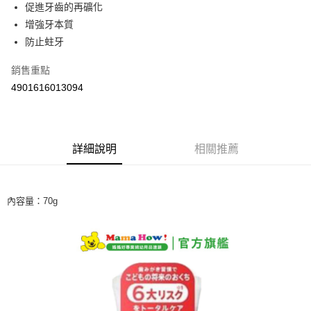
Apple Pay
促進牙齒的再礦化
增強牙本質
街口支付
防止蛀牙
悠遊付
銷售重點
Google Pay
4901616013094
AFTEE先享後付
相關說明
【關於「AFTEE先享後付」】
詳細說明
相關推薦
ATM付款
AFTEE先享後付是「在收到商品之後才付款」的支付方式。 讓您購物簡單
便利好安心！
１．簡單：不需註冊會員、不需綁卡、不需儲值。
運送方式
２．便利：只要手機號碼，簡訊認證，即可結帳。
內容量：70g
３．安心：先確認商品／服務後，再付款。
全家取貨付款
每筆NT$60，滿NT$590(含以上)免運費
【「AFTEE先享後付」結帳流程】
１．於結帳方式選擇「AFTEE先享後付」後，將跳轉至「AFTEE先享後付」
付款後全家取貨
結帳頁面，進行簡訊認證並確認金額後，即可完成結帳。
２．訂單成立數日內，您將收到繳費通知簡訊。
每筆NT$60，滿NT$590(含以上)免運費
３．收到繳費通知簡訊後14天內，點擊此簡訊中的連結，可透過四大超商／
ATM／網路銀行／等多元方式進行付款，方視為交易完成。
7-11取貨付款
※ 請注意：結帳手續完成當下不需立刻繳費，但若您需要取消訂單，請聯絡