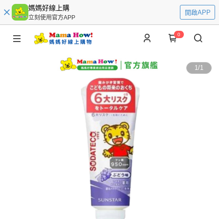
媽媽好線上購
開啟APP
立刻使用官方APP
0
1
/
1