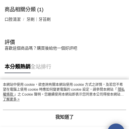
商品相關分類 (1)
口腔清潔
牙刷｜牙苔刷
評價
喜歡這個商品嗎？購買後給他一個好評吧
本分類熱銷
全站排行
本網站中使用 cookie，欲查詢有關本網站使用 cookie 方式之詳情，及若您不希
熱門標籤
望在電腦上使用 cookie 時應如何變更電腦的 cookie 設定，請參閱本網站「
隱私
權條款
」之 Cookie 聲明。您繼續使用本網站即表示您同意本公司得按本網站使
用條款之 Cookie 聲明使用 cookie。
了解更多 >
我知道了