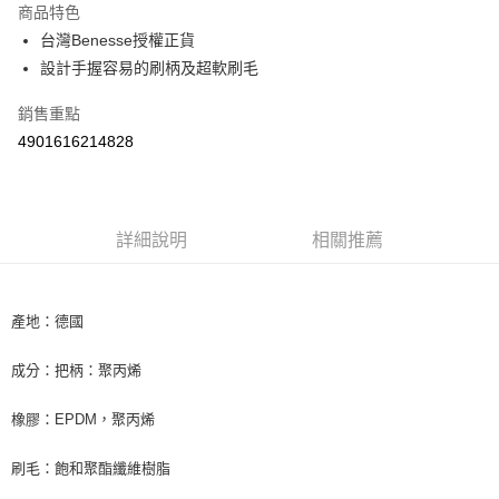
商品特色
Apple Pay
台灣Benesse授權正貨
設計手握容易的刷柄及超軟刷毛
街口支付
銷售重點
悠遊付
4901616214828
Google Pay
AFTEE先享後付
相關說明
詳細說明
相關推薦
【關於「AFTEE先享後付」】
ATM付款
AFTEE先享後付是「在收到商品之後才付款」的支付方式。 讓您購物簡單
便利好安心！
１．簡單：不需註冊會員、不需綁卡、不需儲值。
產地：德國
運送方式
２．便利：只要手機號碼，簡訊認證，即可結帳。
３．安心：先確認商品／服務後，再付款。
全家取貨付款
成分：把柄：聚丙烯
每筆NT$60，滿NT$590(含以上)免運費
【「AFTEE先享後付」結帳流程】
１．於結帳方式選擇「AFTEE先享後付」後，將跳轉至「AFTEE先享後付」
橡膠：EPDM，聚丙烯
付款後全家取貨
結帳頁面，進行簡訊認證並確認金額後，即可完成結帳。
２．訂單成立數日內，您將收到繳費通知簡訊。
每筆NT$60，滿NT$590(含以上)免運費
刷毛：飽和聚酯纖維樹脂
３．收到繳費通知簡訊後14天內，點擊此簡訊中的連結，可透過四大超商／
ATM／網路銀行／等多元方式進行付款，方視為交易完成。