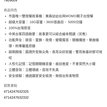
7609009
LINE Pay
商品特色
Apple Pay
市面唯一雙授權故事機：東森幼幼台與MOMO親子台授權
超級大容量： 16G容量、3600首曲目、 5000分鐘
街口支付
100%台灣原音
悠遊付
中英台客四語啟蒙：故事更可以結合繪本閱讀（另售）
功能齊全：錄音、童鎖、夜燈、變聲魔音、隨機播放、單曲循
Google Pay
環，附專屬遙控器
AFTEE先享後付
超萌顏值：圓潤外型無尖角、長耳朵好抓握，雙耳無毒矽膠可啃
相關說明
咬
【關於「AFTEE先享後付」】
人性化記憶：記憶開關機音量、曲目進度。不會突然大小聲
ATM付款
AFTEE先享後付是「在收到商品之後才付款」的支付方式。 讓您購物簡單
立體音效：立體環繞，音效不失真
便利好安心！
１．簡單：不需註冊會員、不需綁卡、不需儲值。
安全檢驗：通過國家安全檢測，無檢出有害物質
運送方式
２．便利：只要手機號碼，簡訊認證，即可結帳。
３．安心：先確認商品／服務後，再付款。
全家取貨付款
銷售重點
每筆NT$60，滿NT$590(含以上)免運費
4714247632325
【「AFTEE先享後付」結帳流程】
１．於結帳方式選擇「AFTEE先享後付」後，將跳轉至「AFTEE先享後付」
4714247632332
7-11取貨付款
結帳頁面，進行簡訊認證並確認金額後，即可完成結帳。
２．訂單成立數日內，您將收到繳費通知簡訊。
每筆NT$60，滿NT$590(含以上)免運費