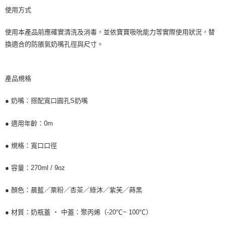
使用方式
使用本產品前應確實清洗及消毒，並依寶寶吸吮能力等實際使用狀況，替
換適合的防脹氣奶嘴孔徑與尺寸。
產品規格
● 奶嘴：搭配寬口圓孔S奶嘴
● 適用年齡：0m
● 規格：寬口口徑
● 容量：270ml / 9oz
● 顏色：晨藍／栗粉／杏茶／綠沐／紫芙／蒔黑
● 材質：奶瓶蓋 ‧ 中蓋：聚丙烯（-20℃~ 100℃）