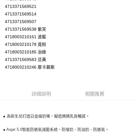
２．訂單成立數日內，您將收到繳費通知簡訊。
4713371569521
每筆NT$60，滿NT$590(含以上)免運費
３．收到繳費通知簡訊後14天內，點擊此簡訊中的連結，可透過四大超商／
4713371569514
ATM／網路銀行／等多元方式進行付款，方視為交易完成。
7-11取貨付款
※ 請注意：結帳手續完成當下不需立刻繳費，但若您需要取消訂單，請聯絡
4713371569507
每筆NT$60，滿NT$590(含以上)免運費
購買商品的店家。未經商家同意取消之訂單仍視為有效，需透過AFTEE先享
4713371569538 紫芙
後付繳納相關費用。
4718003210161 波藍
付款後7-11取貨
※ 交易是否成功請以「AFTEE先享後付 」之結帳頁面顯示為準，若有關於
是否繳費成功／繳費後需取消欲退款等相關疑問，請聯繫「AFTEE先享後付
4718003210178 覓粉
每筆NT$60，滿NT$590(含以上)免運費
客戶支援中心」
https://netprotections.freshdesk.com/support/home
4718003210185 治綠
宅配
4713371569583 旦黃
【注意事項】
１．透過由恩沛科技股份有限公司提供之「AFTEE先享後付」服務完成之交
每筆NT$100，滿NT$590(含以上)免運費
4718003210246 摩卡慕斯
易，需依本服務之必要範圍內提供個人資料，並將交易相關給付款項請求債
權轉讓予恩沛科技股份有限公司。
離島宅配
２．關於個人資料處理事宜，請瀏覽以下網址：
每筆NT$150，滿NT$890(含以上)免運費
https://aftee.tw/terms/#terms3
３．未成年的使用者請事先徵得法定代理人或監護人之同意方可使用
詳細說明
相關推薦
「AFTEE先享後付」，若未經同意申辦者引起之損失，本公司不負相關責
任。
４．使用「AFTEE先享後付」時，將依據個別帳號之用戶狀況，依本公司即
時審查核予不同之上限額度；若仍有額度不足之情形，本公司將視審查結果
● 為新生兒打造白金級奶嘴，擬造媽媽乳房觸感。
請求用戶進行身份認證。
５．嚴禁一人註冊多個帳號或使用他人資訊註冊。若發現惡意使用之情形，
● Aspir 5.0智能防脹氣減壓系統，防嗆奶、防溢奶、防脹氣。
恩沛科技股份有限公司將有權停止該用戶之使用額度並採取法律行動。