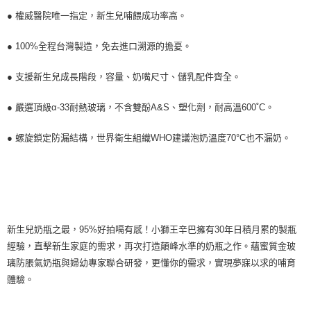
● 權威醫院唯一指定，新生兒哺餵成功率高。
● 100%全程台灣製造，免去進口溯源的擔憂。
● 支援新生兒成長階段，容量、奶嘴尺寸、儲乳配件齊全。
● 嚴選頂級α-33耐熱玻璃，不含雙酚A&S、塑化劑，耐高溫600˚C。
● 螺旋鎖定防漏結構，世界衛生組織WHO建議泡奶溫度70°C也不漏奶。
新生兒奶瓶之最，95%好拍嗝有感！小獅王辛巴擁有30年日積月累的製瓶
經驗，直擊新生家庭的需求，再次打造顛峰水準的奶瓶之作。蘊蜜質金玻
璃防脹氣奶瓶與婦幼專家聯合研發，更懂你的需求，實現夢寐以求的哺育
體驗。