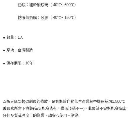
奶瓶：硼矽酸玻璃（-40℃~ 600℃）
防脹氣奶嘴：矽膠（-40℃~ 150℃）
● 數量：1入
● 產地：台灣製造
● 保存期限：10年
⚠️瓶身底部類似劃痕的條紋，是奶瓶於自動化生產過程中機器裁切1,500℃
玻璃膏所留下痕跡(每支瓶身皆有，僅深淺稍不一)。此痕跡不會對瓶身造成
任何品質或強度上的影響，請安心使用。謝謝!