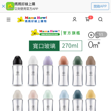
媽媽好線上購
開啟APP
立刻使用官方APP
0
1
/
1