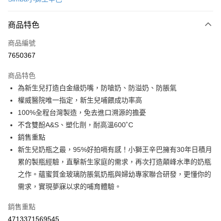
超商取貨付款
商品特色
LINE Pay
商品編號
Apple Pay
7650367
街口支付
商品特色
悠遊付
為新生兒打造白金級奶嘴，防嗆奶、防溢奶、防脹氣
Google Pay
權威醫院唯一指定，新生兒哺餵成功率高
100%全程台灣製造，免去進口溯源的擔憂
AFTEE先享後付
不含雙酚A&S、塑化劑，耐高溫600˚C
相關說明
銷售重點
【關於「AFTEE先享後付」】
ATM付款
AFTEE先享後付是「在收到商品之後才付款」的支付方式。 讓您購物簡單
新生兒奶瓶之最，95%好拍嗝有感！小獅王辛巴擁有30年日積月
便利好安心！
累的製瓶經驗，直擊新生家庭的需求，再次打造顛峰水準的奶瓶
１．簡單：不需註冊會員、不需綁卡、不需儲值。
運送方式
之作。蘊蜜質金玻璃防脹氣奶瓶與婦幼專家聯合研發，更懂你的
２．便利：只要手機號碼，簡訊認證，即可結帳。
３．安心：先確認商品／服務後，再付款。
需求，實現夢寐以求的哺育體驗。
全家取貨付款
每筆NT$60，滿NT$590(含以上)免運費
【「AFTEE先享後付」結帳流程】
銷售重點
１．於結帳方式選擇「AFTEE先享後付」後，將跳轉至「AFTEE先享後付」
付款後全家取貨
4713371569545
結帳頁面，進行簡訊認證並確認金額後，即可完成結帳。