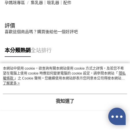
孕媽咪專區
集乳器｜吸乳器｜配件
評價
喜歡這個商品嗎？購買後給他一個好評吧
本分類熱銷
全站排行
本網站中使用 cookie，欲查詢有關本網站使用 cookie 方式之詳情，及若您不希
熱門標籤
望在電腦上使用 cookie 時應如何變更電腦的 cookie 設定，請參閱本網站「
隱私
權條款
」之 Cookie 聲明。您繼續使用本網站即表示您同意本公司得按本網站使
用條款之 Cookie 聲明使用 cookie。
了解更多 >
我知道了