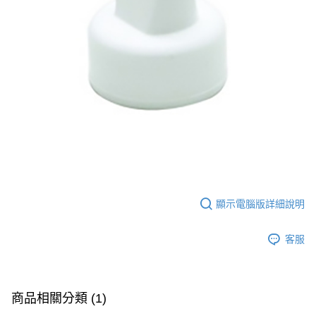
7-11取貨付款
※ 請注意：結帳手續完成當下不需立刻繳費，但若您需要取消訂單，請聯絡
每筆NT$60，滿NT$590(含以上)免運費
購買商品的店家。未經商家同意取消之訂單仍視為有效，需透過AFTEE先享
後付繳納相關費用。
付款後7-11取貨
※ 交易是否成功請以「AFTEE先享後付 」之結帳頁面顯示為準，若有關於
是否繳費成功／繳費後需取消欲退款等相關疑問，請聯繫「AFTEE先享後付
每筆NT$60，滿NT$590(含以上)免運費
客戶支援中心」
https://netprotections.freshdesk.com/support/home
宅配
【注意事項】
１．透過由恩沛科技股份有限公司提供之「AFTEE先享後付」服務完成之交
每筆NT$100，滿NT$590(含以上)免運費
易，需依本服務之必要範圍內提供個人資料，並將交易相關給付款項請求債
權轉讓予恩沛科技股份有限公司。
離島宅配
２．關於個人資料處理事宜，請瀏覽以下網址：
每筆NT$150，滿NT$890(含以上)免運費
https://aftee.tw/terms/#terms3
３．未成年的使用者請事先徵得法定代理人或監護人之同意方可使用
「AFTEE先享後付」，若未經同意申辦者引起之損失，本公司不負相關責
任。
顯示電腦版詳細說明
４．使用「AFTEE先享後付」時，將依據個別帳號之用戶狀況，依本公司即
時審查核予不同之上限額度；若仍有額度不足之情形，本公司將視審查結果
請求用戶進行身份認證。
客服
５．嚴禁一人註冊多個帳號或使用他人資訊註冊。若發現惡意使用之情形，
恩沛科技股份有限公司將有權停止該用戶之使用額度並採取法律行動。
商品相關分類 (1)