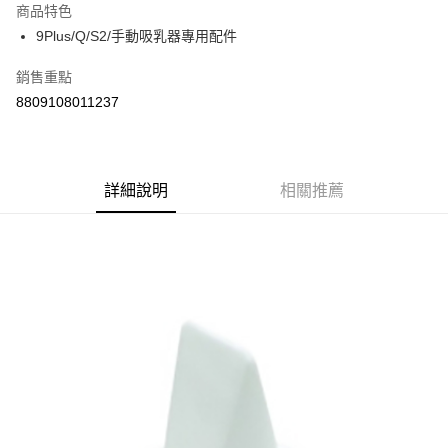
商品特色
Apple Pay
9Plus/Q/S2/手動吸乳器專用配件
街口支付
銷售重點
8809108011237
悠遊付
Google Pay
AFTEE先享後付
詳細說明
相關推薦
相關說明
【關於「AFTEE先享後付」】
ATM付款
AFTEE先享後付是「在收到商品之後才付款」的支付方式。 讓您購物簡單
便利好安心！
１．簡單：不需註冊會員、不需綁卡、不需儲值。
運送方式
２．便利：只要手機號碼，簡訊認證，即可結帳。
３．安心：先確認商品／服務後，再付款。
全家取貨付款
每筆NT$60，滿NT$590(含以上)免運費
【「AFTEE先享後付」結帳流程】
１．於結帳方式選擇「AFTEE先享後付」後，將跳轉至「AFTEE先享後付」
付款後全家取貨
結帳頁面，進行簡訊認證並確認金額後，即可完成結帳。
２．訂單成立數日內，您將收到繳費通知簡訊。
每筆NT$60，滿NT$590(含以上)免運費
３．收到繳費通知簡訊後14天內，點擊此簡訊中的連結，可透過四大超商／
ATM／網路銀行／等多元方式進行付款，方視為交易完成。