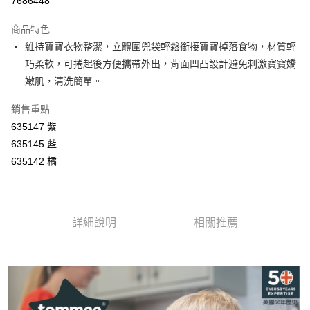
7686448
LINE Pay
商品特色
Apple Pay
維持寶寶衣物整潔，立體圍兜袋輕鬆銜接寶寶掉落食物，材質輕
巧柔軟，可捲起後方便攜帶外出，背面凹凸設計避免刺激寶寶嬌
街口支付
嫩肌，清洗簡單。
悠遊付
銷售重點
Google Pay
635147 紫
635145 藍
AFTEE先享後付
635142 橘
相關說明
【關於「AFTEE先享後付」】
ATM付款
AFTEE先享後付是「在收到商品之後才付款」的支付方式。 讓您購物簡單
便利好安心！
１．簡單：不需註冊會員、不需綁卡、不需儲值。
運送方式
詳細說明
相關推薦
２．便利：只要手機號碼，簡訊認證，即可結帳。
３．安心：先確認商品／服務後，再付款。
全家取貨付款
每筆NT$60，滿NT$590(含以上)免運費
【「AFTEE先享後付」結帳流程】
１．於結帳方式選擇「AFTEE先享後付」後，將跳轉至「AFTEE先享後付」
付款後全家取貨
結帳頁面，進行簡訊認證並確認金額後，即可完成結帳。
２．訂單成立數日內，您將收到繳費通知簡訊。
每筆NT$60，滿NT$590(含以上)免運費