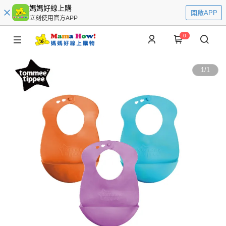
媽媽好線上購
開啟APP
立刻使用官方APP
0
1
/
1