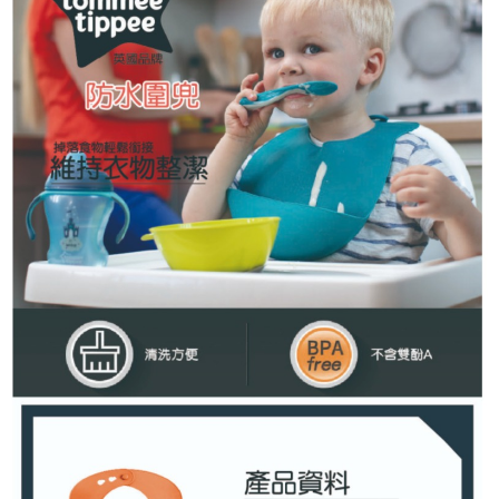
３．收到繳費通知簡訊後14天內，點擊此簡訊中的連結，可透過四大超商／
ATM／網路銀行／等多元方式進行付款，方視為交易完成。
7-11取貨付款
※ 請注意：結帳手續完成當下不需立刻繳費，但若您需要取消訂單，請聯絡
每筆NT$60，滿NT$590(含以上)免運費
購買商品的店家。未經商家同意取消之訂單仍視為有效，需透過AFTEE先享
後付繳納相關費用。
付款後7-11取貨
※ 交易是否成功請以「AFTEE先享後付 」之結帳頁面顯示為準，若有關於
是否繳費成功／繳費後需取消欲退款等相關疑問，請聯繫「AFTEE先享後付
每筆NT$60，滿NT$590(含以上)免運費
客戶支援中心」
https://netprotections.freshdesk.com/support/home
宅配
【注意事項】
１．透過由恩沛科技股份有限公司提供之「AFTEE先享後付」服務完成之交
每筆NT$100，滿NT$590(含以上)免運費
易，需依本服務之必要範圍內提供個人資料，並將交易相關給付款項請求債
權轉讓予恩沛科技股份有限公司。
離島宅配
２．關於個人資料處理事宜，請瀏覽以下網址：
每筆NT$150，滿NT$890(含以上)免運費
https://aftee.tw/terms/#terms3
３．未成年的使用者請事先徵得法定代理人或監護人之同意方可使用
「AFTEE先享後付」，若未經同意申辦者引起之損失，本公司不負相關責
任。
４．使用「AFTEE先享後付」時，將依據個別帳號之用戶狀況，依本公司即
時審查核予不同之上限額度；若仍有額度不足之情形，本公司將視審查結果
請求用戶進行身份認證。
５．嚴禁一人註冊多個帳號或使用他人資訊註冊。若發現惡意使用之情形，
恩沛科技股份有限公司將有權停止該用戶之使用額度並採取法律行動。