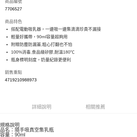
商品編號
Apple Pay
7706527
街口支付
商品特色
悠遊付
搭配電動吸乳器，一邊吸一邊集滴滴珍貴不漏接
Google Pay
輕量好攜帶，90ml容量超夠用
附贈防塵防漏蓋,粗心打翻也不怕
AFTEE先享後付
100%消毒,食品級矽膠,耐溫180℃
相關說明
瓶身標明刻度，奶量紀錄更便利
【關於「AFTEE先享後付」】
ATM付款
AFTEE先享後付是「在收到商品之後才付款」的支付方式。 讓您購物簡單
銷售重點
便利好安心！
１．簡單：不需註冊會員、不需綁卡、不需儲值。
4719210988973
運送方式
２．便利：只要手機號碼，簡訊認證，即可結帳。
３．安心：先確認商品／服務後，再付款。
全家取貨付款
每筆NT$60，滿NT$590(含以上)免運費
【「AFTEE先享後付」結帳流程】
１．於結帳方式選擇「AFTEE先享後付」後，將跳轉至「AFTEE先享後付」
詳細說明
相關推薦
付款後全家取貨
結帳頁面，進行簡訊認證並確認金額後，即可完成結帳。
２．訂單成立數日內，您將收到繳費通知簡訊。
每筆NT$60，滿NT$590(含以上)免運費
３．收到繳費通知簡訊後14天內，點擊此簡訊中的連結，可透過四大超商／
規格說明
ATM／網路銀行／等多元方式進行付款，方視為交易完成。
品名：隨手吸真空集乳瓶
7-11取貨付款
※ 請注意：結帳手續完成當下不需立刻繳費，但若您需要取消訂單，請聯絡
容量：90ml