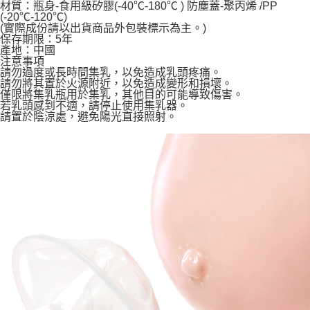
每筆NT$60，滿NT$590(含以上)免運費
購買商品的店家。未經商家同意取消之訂單仍視為有效，需透過AFTEE先享
材質：瓶身-食用級矽膠(-40℃-180℃ ) 防塵蓋-聚丙烯 /PP
後付繳納相關費用。
(-20℃-120℃)
(實際成份請以出貨商品外包裝標示為主。)
付款後7-11取貨
※ 交易是否成功請以「AFTEE先享後付 」之結帳頁面顯示為準，若有關於
保存期限：5年
是否繳費成功／繳費後需取消欲退款等相關疑問，請聯繫「AFTEE先享後付
每筆NT$60，滿NT$590(含以上)免運費
產地：中國
客戶支援中心」
https://netprotections.freshdesk.com/support/home
注意事項
請勿過度或長時間集乳，以免造成乳頭疼痛。
宅配
【注意事項】
請勿將其置於火源附近，以免造成變形和損壞。
１．透過由恩沛科技股份有限公司提供之「AFTEE先享後付」服務完成之交
每筆NT$100，滿NT$590(含以上)免運費
僅限將集乳瓶用於集乳，其他目的可能導致傷害。
易，需依本服務之必要範圍內提供個人資料，並將交易相關給付款項請求債
若乳頭感到不適，請停止使用集乳器。
權轉讓予恩沛科技股份有限公司。
請置於陰涼處，避免陽光直接照射。
離島宅配
２．關於個人資料處理事宜，請瀏覽以下網址：
每筆NT$150，滿NT$890(含以上)免運費
https://aftee.tw/terms/#terms3
３．未成年的使用者請事先徵得法定代理人或監護人之同意方可使用
「AFTEE先享後付」，若未經同意申辦者引起之損失，本公司不負相關責
任。
４．使用「AFTEE先享後付」時，將依據個別帳號之用戶狀況，依本公司即
時審查核予不同之上限額度；若仍有額度不足之情形，本公司將視審查結果
請求用戶進行身份認證。
５．嚴禁一人註冊多個帳號或使用他人資訊註冊。若發現惡意使用之情形，
恩沛科技股份有限公司將有權停止該用戶之使用額度並採取法律行動。