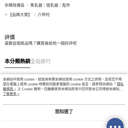
孕媽咪專區
集乳器｜吸乳器｜配件
✨【品牌大賞】
六甲村
評價
喜歡這個商品嗎？購買後給他一個好評吧
本分類熱銷
全站排行
本網站中使用 cookie，欲查詢有關本網站使用 cookie 方式之詳情，及若您不希
熱門標籤
望在電腦上使用 cookie 時應如何變更電腦的 cookie 設定，請參閱本網站「
隱私
權條款
」之 Cookie 聲明。您繼續使用本網站即表示您同意本公司得按本網站使
用條款之 Cookie 聲明使用 cookie。
了解更多 >
我知道了