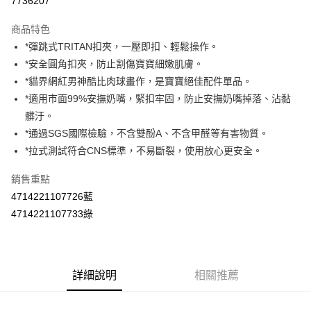
7736207
LINE Pay
商品特色
Apple Pay
*彈跳式TRITAN扣夾，一壓即扣、輕鬆操作。
*安全圓角扣夾，防止割傷寶寶細嫩肌膚。
街口支付
*貓界網紅男神酷比肉球畫作，是寶寶絕佳配件單品。
悠遊付
*適用市面99%安撫奶嘴，緊扣牢固，防止安撫奶嘴掉落、沾黏
髒汙。
Google Pay
*通過SGS國際檢驗，不含雙酚A、不含甲醛等有害物質。
AFTEE先享後付
*拉式測試符合CNS標準，不易斷裂，使用放心更安全。
相關說明
銷售重點
【關於「AFTEE先享後付」】
ATM付款
AFTEE先享後付是「在收到商品之後才付款」的支付方式。 讓您購物簡單
4714221107726藍
便利好安心！
4714221107733綠
１．簡單：不需註冊會員、不需綁卡、不需儲值。
運送方式
２．便利：只要手機號碼，簡訊認證，即可結帳。
３．安心：先確認商品／服務後，再付款。
全家取貨付款
每筆NT$60，滿NT$590(含以上)免運費
【「AFTEE先享後付」結帳流程】
詳細說明
相關推薦
１．於結帳方式選擇「AFTEE先享後付」後，將跳轉至「AFTEE先享後付」
付款後全家取貨
結帳頁面，進行簡訊認證並確認金額後，即可完成結帳。
２．訂單成立數日內，您將收到繳費通知簡訊。
每筆NT$60，滿NT$590(含以上)免運費