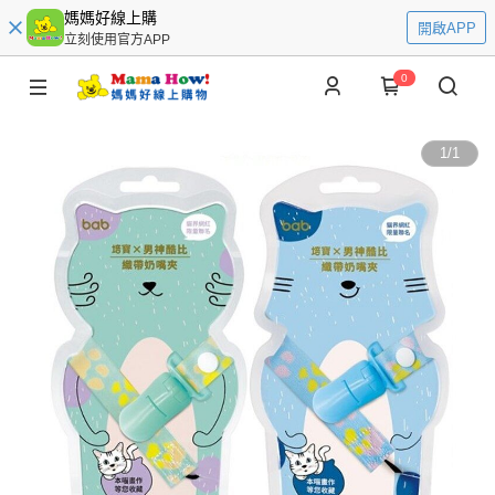
媽媽好線上購
開啟APP
立刻使用官方APP
0
1
/
1