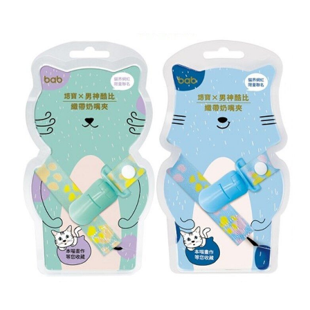
３．收到繳費通知簡訊後14天內，點擊此簡訊中的連結，可透過四大超商／
ATM／網路銀行／等多元方式進行付款，方視為交易完成。
7-11取貨付款
※ 請注意：結帳手續完成當下不需立刻繳費，但若您需要取消訂單，請聯絡
每筆NT$60，滿NT$590(含以上)免運費
購買商品的店家。未經商家同意取消之訂單仍視為有效，需透過AFTEE先享
後付繳納相關費用。
付款後7-11取貨
※ 交易是否成功請以「AFTEE先享後付 」之結帳頁面顯示為準，若有關於
是否繳費成功／繳費後需取消欲退款等相關疑問，請聯繫「AFTEE先享後付
每筆NT$60，滿NT$590(含以上)免運費
客戶支援中心」
https://netprotections.freshdesk.com/support/home
宅配
【注意事項】
１．透過由恩沛科技股份有限公司提供之「AFTEE先享後付」服務完成之交
每筆NT$100，滿NT$590(含以上)免運費
易，需依本服務之必要範圍內提供個人資料，並將交易相關給付款項請求債
權轉讓予恩沛科技股份有限公司。
離島宅配
２．關於個人資料處理事宜，請瀏覽以下網址：
每筆NT$150，滿NT$890(含以上)免運費
https://aftee.tw/terms/#terms3
３．未成年的使用者請事先徵得法定代理人或監護人之同意方可使用
「AFTEE先享後付」，若未經同意申辦者引起之損失，本公司不負相關責
任。
４．使用「AFTEE先享後付」時，將依據個別帳號之用戶狀況，依本公司即
時審查核予不同之上限額度；若仍有額度不足之情形，本公司將視審查結果
請求用戶進行身份認證。
５．嚴禁一人註冊多個帳號或使用他人資訊註冊。若發現惡意使用之情形，
恩沛科技股份有限公司將有權停止該用戶之使用額度並採取法律行動。