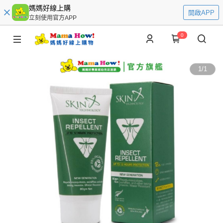
媽媽好線上購
開啟APP
立刻使用官方APP
0
1
/
1