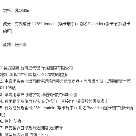
7-11取貨付款
※ 請注意：結帳手續完成當下不需立刻繳費，但若您需要取消訂單，請聯絡
每筆NT$60，滿NT$590(含以上)免運費
購買商品的店家。未經商家同意取消之訂單仍視為有效，需透過AFTEE先享
規格：乳霜80ml
後付繳納相關費用。
付款後7-11取貨
※ 交易是否成功請以「AFTEE先享後付 」之結帳頁面顯示為準，若有關於
成分：有效成分：25% Icaridin (埃卡瑞丁)，別名Picaridin (派卡瑞丁/避卡
是否繳費成功／繳費後需取消欲退款等相關疑問，請聯繫「AFTEE先享後付
每筆NT$60，滿NT$590(含以上)免運費
納叮)
客戶支援中心」
https://netprotections.freshdesk.com/support/home
宅配
【注意事項】
產地：紐西蘭
１．透過由恩沛科技股份有限公司提供之「AFTEE先享後付」服務完成之交
每筆NT$100，滿NT$590(含以上)免運費
易，需依本服務之必要範圍內提供個人資料，並將交易相關給付款項請求債
權轉讓予恩沛科技股份有限公司。
離島宅配
２．關於個人資料處理事宜，請瀏覽以下網址：
每筆NT$150，滿NT$890(含以上)免運費
1.製造廠商 台灣總代理-瑞斌國際有限公司
https://aftee.tw/terms/#terms3
地址 新北市中和區橋和路120號6樓之5
３．未成年的使用者請事先徵得法定代理人或監護人之同意方可使用
「AFTEE先享後付」，若未經同意申辦者引起之損失，本公司不負相關責
2. 本賣場皆有申請可販售環境用藥之相關商品，許可證字號：環藥販賣字第
任。
01-198號
４．使用「AFTEE先享後付」時，將依據個別帳號之用戶狀況，依本公司即
3. 環境用藥許可證字號 環署衛輸字第0873號
時審查核予不同之上限額度；若仍有額度不足之情形，本公司將視審查結果
4. 適用範圍及使用方法 充分搖勻，直接均勻噴灑於外露肌膚上
請求用戶進行身份認證。
５．嚴禁一人註冊多個帳號或使用他人資訊註冊。若發現惡意使用之情形，
5. 有效成分及含量 25% Icaridin (埃卡瑞丁)，別名Picaridin (派卡瑞丁/避卡納
恩沛科技股份有限公司將有權停止該用戶之使用額度並採取法律行動。
叮)
6. 性能 防蟲
7. 產品製造日期及有效期限 效期5年
8. 劑型及內容量 液體、80g