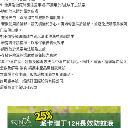
9. 使用及儲藏時應注意事項-不適用於2歲以下之孩童
-適用於人體外露之皮膚
-充分搖勻，直接均勻噴灑於外露肌膚上
-若欲使用於臉部，請先噴灑於手心，再均勻塗抹於臉部，並避免接觸眼鼻或嘴
巴及傷口處，
如不慎接觸眼睛請立即以清水沖洗並諮詢醫生
-若有流汗請補擦，以確保最佳防蚊效果
-請置放於兒童無法觸及之處
-存放在陰涼乾燥處並避免陽光直射
10. 中毒症狀、急救及解毒方法 1.中毒症狀 噁心、嘔吐、頭痛、痙攣等症狀 2.
急救及解毒 誤食-請攜本產品至醫院就診
本賣場皆有申請可販售環境用藥之相關商品，
許可證字號：
媽媽好國際股份有限公司
環藥販賣字第01-198號