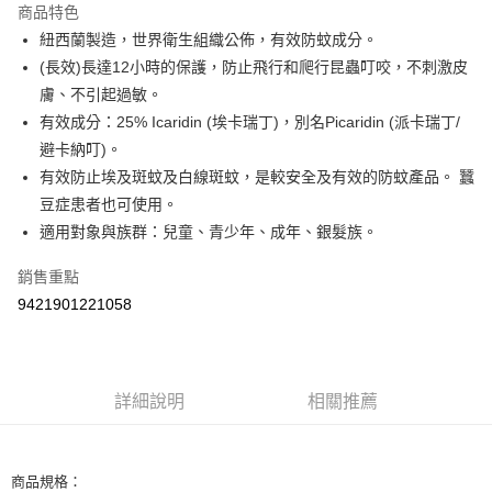
商品特色
Apple Pay
紐西蘭製造，世界衛生組織公佈，有效防蚊成分。
(長效)長達12小時的保護，防止飛行和爬行昆蟲叮咬，不刺激皮
街口支付
膚、不引起過敏。
悠遊付
有效成分：25% Icaridin (埃卡瑞丁)，別名Picaridin (派卡瑞丁/
避卡納叮)。
Google Pay
有效防止埃及斑蚊及白線斑蚊，是較安全及有效的防蚊產品。 蠶
AFTEE先享後付
豆症患者也可使用。
相關說明
適用對象與族群：兒童、青少年、成年、銀髮族。
【關於「AFTEE先享後付」】
ATM付款
AFTEE先享後付是「在收到商品之後才付款」的支付方式。 讓您購物簡單
銷售重點
便利好安心！
9421901221058
１．簡單：不需註冊會員、不需綁卡、不需儲值。
運送方式
２．便利：只要手機號碼，簡訊認證，即可結帳。
３．安心：先確認商品／服務後，再付款。
全家取貨付款
每筆NT$60，滿NT$590(含以上)免運費
【「AFTEE先享後付」結帳流程】
詳細說明
相關推薦
１．於結帳方式選擇「AFTEE先享後付」後，將跳轉至「AFTEE先享後付」
付款後全家取貨
結帳頁面，進行簡訊認證並確認金額後，即可完成結帳。
２．訂單成立數日內，您將收到繳費通知簡訊。
每筆NT$60，滿NT$590(含以上)免運費
３．收到繳費通知簡訊後14天內，點擊此簡訊中的連結，可透過四大超商／
商品規格：
ATM／網路銀行／等多元方式進行付款，方視為交易完成。