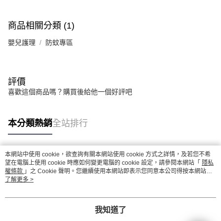
商品相關分類 (1)
嬰兒護理
防蚊專區
評價
喜歡這個商品嗎？購買後給他一個好評吧
本分類熱銷
全站排行
本網站中使用 cookie，欲查詢有關本網站使用 cookie 方式之詳情，及若您不希
熱門標籤
望在電腦上使用 cookie 時應如何變更電腦的 cookie 設定，請參閱本網站「
隱私
權條款
」之 Cookie 聲明。您繼續使用本網站即表示您同意本公司得按本網站使
用條款之 Cookie 聲明使用 cookie。
了解更多 >
我知道了