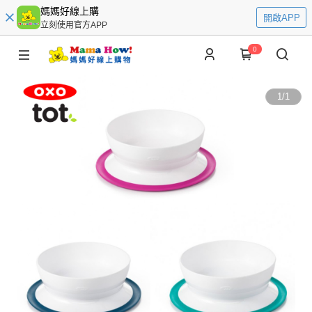
媽媽好線上購
開啟APP
立刻使用官方APP
0
1
/
1