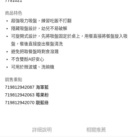
7751021
LINE Pay
商品特色
Apple Pay
超強吸力吸盤，練習吃飯不打翻
隱藏吸盤設計，幼兒不易破解
街口支付
可旋開式設計，先將吸盤固定於桌上，用餐直接將餐盤旋入吸
悠遊付
盤，餐後直接旋出餐盤清洗
避免把取餐盤時剩食潑濺
Google Pay
不含雙酚A好安心
AFTEE先享後付
可用於微波爐、洗碗機
相關說明
銷售重點
【關於「AFTEE先享後付」】
ATM付款
AFTEE先享後付是「在收到商品之後才付款」的支付方式。 讓您購物簡單
719812942087 海軍藍
便利好安心！
719812942063 莓果粉
１．簡單：不需註冊會員、不需綁卡、不需儲值。
運送方式
２．便利：只要手機號碼，簡訊認證，即可結帳。
719812942070 靚藍綠
３．安心：先確認商品／服務後，再付款。
全家取貨付款
每筆NT$60，滿NT$590(含以上)免運費
【「AFTEE先享後付」結帳流程】
１．於結帳方式選擇「AFTEE先享後付」後，將跳轉至「AFTEE先享後付」
付款後全家取貨
結帳頁面，進行簡訊認證並確認金額後，即可完成結帳。
詳細說明
相關推薦
２．訂單成立數日內，您將收到繳費通知簡訊。
每筆NT$60，滿NT$590(含以上)免運費