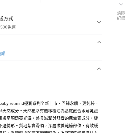
清除
紀錄
送方式
590免運
次付款
 珊諾
付款
baby re:mind極潤系列全新上市，回歸永續，更純粹，
5%天然成分。天然植萃有機橄欖油為基底融合水解乳蛋
肌膚呈現透亮光澤。兼具滋潤與舒緩的尿囊素成分，緩
y
不適情形。質地紮實滑順，深層滋養乾燥部位，有效緩
享後付