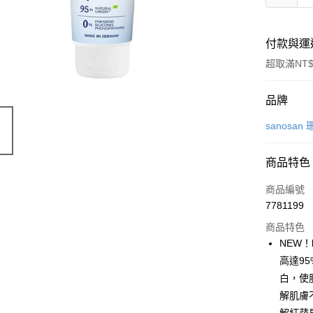
付款與運
超取滿NT$
付款方式
品牌
信用卡一
sanosan
超商取貨
商品特色
LINE Pay
商品編號
Apple Pay
7781199
商品特色
街口支付
NEW！
悠遊付
高達9
白，使
Google Pa
解肌膚
AFTEE先