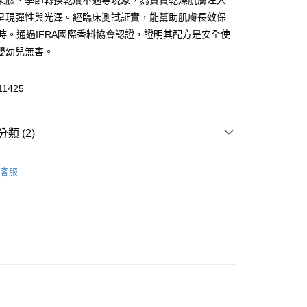
果臉、季節轉換乾癢不適等現象，為寶寶乾燥肌膚注入
呈現彈性與光澤。經臨床測試証實，能幫助肌膚長效保
FTEE先享後付」】
小時。通過IFRA國際香料協會認證，證明其配方是安全使
先享後付是「在收到商品之後才付款」的支付方式。 讓您購物簡單
心！
嬰幼兒無害。
：不需註冊會員、不需綁卡、不需儲值。
：只要手機號碼，簡訊認證，即可結帳。
：先確認商品／服務後，再付款。
11425
付款
EE先享後付」結帳流程】
0，滿NT$590(含以上)免運費
方式選擇「AFTEE先享後付」後，將跳轉至「AFTEE先享後
類 (2)
頁面，進行簡訊認證並確認金額後，即可完成結帳。
家取貨
成立數日內，您將收到繳費通知簡訊。
費通知簡訊後14天內，點擊此簡訊中的連結，可透過四大超商
嬰兒乳液｜霜
0，滿NT$590(含以上)免運費
網路銀行／等多元方式進行付款，方視為交易完成。
客服
大賞】
珊諾sanosan
：結帳手續完成當下不需立刻繳費，但若您需要取消訂單，請聯
付款
的店家。未經商家同意取消之訂單仍視為有效，需透過AFTEE
繳納相關費用。
0，滿NT$590(含以上)免運費
否成功請以「AFTEE先享後付 」之結帳頁面顯示為準，若有關於
功／繳費後需取消欲退款等相關疑問，請聯繫「AFTEE先享後
1取貨
援中心」
https://netprotections.freshdesk.com/support/home
0，滿NT$590(含以上)免運費
項】
恩沛科技股份有限公司提供之「AFTEE先享後付」服務完成之
依本服務之必要範圍內提供個人資料，並將交易相關給付款項請
00，滿NT$590(含以上)免運費
讓予恩沛科技股份有限公司。