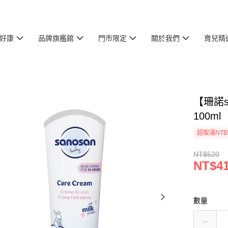
好康
品牌旗艦館
門市限定
關於我們
育兒精
【珊諾sa
100ml
超取滿NT$
NT$520
NT$4
數量