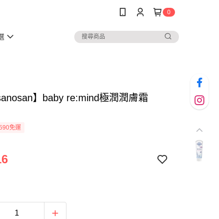
0
選
nosan】baby re:mind極潤潤膚霜
590免運
16