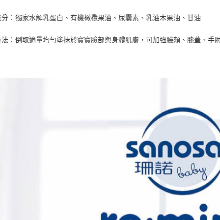
２．關於
離島宅配
成分：獨家水解乳蛋白、有機橄欖果油、尿囊素、乳油木果油、甘油
https://aft
每筆NT$1
３．未成
「AFTE
方法：倒取適量均勻塗抹於寶寶臉部與身體肌膚，可加強臉頰、膝蓋、手
任。
４．使用「
即時審查
結果請求
５．嚴禁
形，恩沛
動。