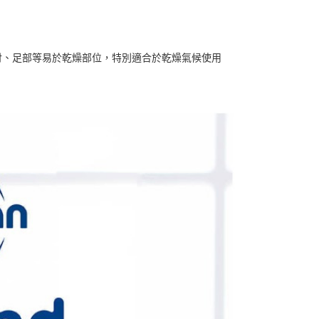
個人資料處理事宜，請瀏覽以下網址：
ee.tw/terms/#terms3
50，滿NT$890(含以上)免運費
年的使用者請事先徵得法定代理人或監護人之同意方可使用
E先享後付」，若未經同意申辦者引起之損失，本公司不負相關責
肘、足部等易於乾燥部位，特別適合於乾燥氣候使用
AFTEE先享後付」時，將依據個別帳號之用戶狀況，依本公司
核予不同之上限額度；若仍有額度不足之情形，本公司將視審查
用戶進行身份認證。
一人註冊多個帳號或使用他人資訊註冊。若發現惡意使用之情
科技股份有限公司將有權停止該用戶之使用額度並採取法律行