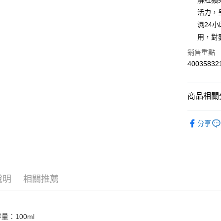
解紅蘋
相關說明
活力，
【關於「A
ATM付款
濕24
AFTEE
便利好安
用，對
１．簡單
銷售重點
２．便利
運送方式
３．安心
40035832
全家取貨
【「AFT
每筆NT$6
１．於結帳
商品相關分
付」結帳
付款後全
２．訂單
３．收到繳
嬰兒護理
每筆NT$6
／ATM／
分享
✨【品牌
※ 請注意
7-11取貨
絡購買商品
先享後付
每筆NT$6
※ 交易是
是否繳費成
付款後7-1
付客戶支
說明
相關推薦
每筆NT$6
【注意事
宅配
１．透過由
交易，需
每筆NT$1
量：100ml
求債權轉