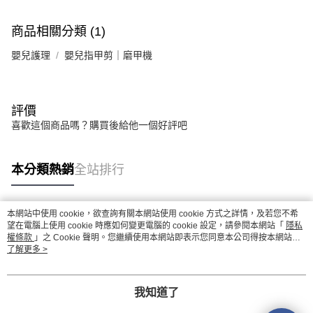
商品相關分類 (1)
嬰兒護理
嬰兒指甲剪｜磨甲機
評價
喜歡這個商品嗎？購買後給他一個好評吧
本分類熱銷
全站排行
本網站中使用 cookie，欲查詢有關本網站使用 cookie 方式之詳情，及若您不希
熱門標籤
望在電腦上使用 cookie 時應如何變更電腦的 cookie 設定，請參閱本網站「
隱私
權條款
」之 Cookie 聲明。您繼續使用本網站即表示您同意本公司得按本網站使
用條款之 Cookie 聲明使用 cookie。
了解更多 >
我知道了