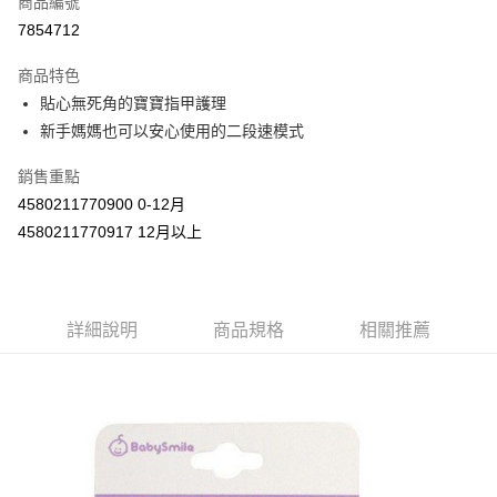
商品編號
超商取貨付款
7854712
LINE Pay
商品特色
Apple Pay
貼心無死角的寶寶指甲護理
新手媽媽也可以安心使用的二段速模式
街口支付
銷售重點
悠遊付
4580211770900 0-12月
Google Pay
4580211770917 12月以上
AFTEE先享後付
相關說明
【關於「AFTEE先享後付」】
詳細說明
商品規格
相關推薦
ATM付款
AFTEE先享後付是「在收到商品之後才付款」的支付方式。 讓您購物簡單
便利好安心！
１．簡單：不需註冊會員、不需綁卡、不需儲值。
運送方式
２．便利：只要手機號碼，簡訊認證，即可結帳。
３．安心：先確認商品／服務後，再付款。
全家取貨付款
每筆NT$60，滿NT$590(含以上)免運費
【「AFTEE先享後付」結帳流程】
１．於結帳方式選擇「AFTEE先享後付」後，將跳轉至「AFTEE先享後付」
付款後全家取貨
結帳頁面，進行簡訊認證並確認金額後，即可完成結帳。