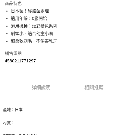
商品特色
Apple Pay
日本製！經殺菌處理
適用年齡：0歲開始
街口支付
適用機種：炫彩變色系列
悠遊付
刷頭小，適合幼童小嘴
超柔軟刷毛，不傷害乳牙
Google Pay
銷售重點
AFTEE先享後付
4580211771297
相關說明
【關於「AFTEE先享後付」】
ATM付款
AFTEE先享後付是「在收到商品之後才付款」的支付方式。 讓您購物簡單
便利好安心！
１．簡單：不需註冊會員、不需綁卡、不需儲值。
運送方式
詳細說明
相關推薦
２．便利：只要手機號碼，簡訊認證，即可結帳。
３．安心：先確認商品／服務後，再付款。
全家取貨付款
每筆NT$60，滿NT$590(含以上)免運費
【「AFTEE先享後付」結帳流程】
產地：日本
１．於結帳方式選擇「AFTEE先享後付」後，將跳轉至「AFTEE先享後付」
付款後全家取貨
結帳頁面，進行簡訊認證並確認金額後，即可完成結帳。
２．訂單成立數日內，您將收到繳費通知簡訊。
材質：
每筆NT$60，滿NT$590(含以上)免運費
３．收到繳費通知簡訊後14天內，點擊此簡訊中的連結，可透過四大超商／
ATM／網路銀行／等多元方式進行付款，方視為交易完成。