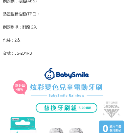
7-11取貨付款
刷頭柄：樹脂(ABS)
※ 請注意：結帳手續完成當下不需立刻繳費，但若您需要取消訂單，請聯絡
每筆NT$60，滿NT$590(含以上)免運費
購買商品的店家。未經商家同意取消之訂單仍視為有效，需透過AFTEE先享
熱塑性彈性體(TPE)，
後付繳納相關費用。
付款後7-11取貨
※ 交易是否成功請以「AFTEE先享後付 」之結帳頁面顯示為準，若有關於
是否繳費成功／繳費後需取消欲退款等相關疑問，請聯繫「AFTEE先享後付
刷頭刷毛：耐龍 2入
每筆NT$60，滿NT$590(含以上)免運費
客戶支援中心」
https://netprotections.freshdesk.com/support/home
宅配
包裝：2支
【注意事項】
１．透過由恩沛科技股份有限公司提供之「AFTEE先享後付」服務完成之交
每筆NT$100，滿NT$590(含以上)免運費
易，需依本服務之必要範圍內提供個人資料，並將交易相關給付款項請求債
貨號：JS-204RB
權轉讓予恩沛科技股份有限公司。
離島宅配
２．關於個人資料處理事宜，請瀏覽以下網址：
每筆NT$150，滿NT$890(含以上)免運費
https://aftee.tw/terms/#terms3
３．未成年的使用者請事先徵得法定代理人或監護人之同意方可使用
「AFTEE先享後付」，若未經同意申辦者引起之損失，本公司不負相關責
任。
４．使用「AFTEE先享後付」時，將依據個別帳號之用戶狀況，依本公司即
時審查核予不同之上限額度；若仍有額度不足之情形，本公司將視審查結果
請求用戶進行身份認證。
５．嚴禁一人註冊多個帳號或使用他人資訊註冊。若發現惡意使用之情形，
恩沛科技股份有限公司將有權停止該用戶之使用額度並採取法律行動。