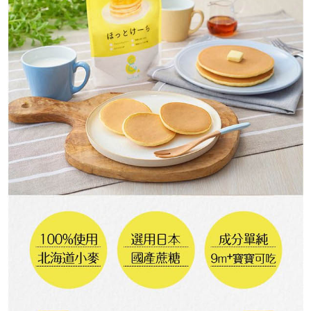
每筆NT$60，滿NT$590(含以上)免運費
購買商品的店家。未經商家同意取消之訂單仍視為有效，需透過AFTEE先享
後付繳納相關費用。
付款後7-11取貨
※ 交易是否成功請以「AFTEE先享後付 」之結帳頁面顯示為準，若有關於
是否繳費成功／繳費後需取消欲退款等相關疑問，請聯繫「AFTEE先享後付
每筆NT$60，滿NT$590(含以上)免運費
客戶支援中心」
https://netprotections.freshdesk.com/support/home
宅配
【注意事項】
１．透過由恩沛科技股份有限公司提供之「AFTEE先享後付」服務完成之交
每筆NT$100，滿NT$590(含以上)免運費
易，需依本服務之必要範圍內提供個人資料，並將交易相關給付款項請求債
權轉讓予恩沛科技股份有限公司。
離島宅配
２．關於個人資料處理事宜，請瀏覽以下網址：
每筆NT$150，滿NT$890(含以上)免運費
https://aftee.tw/terms/#terms3
３．未成年的使用者請事先徵得法定代理人或監護人之同意方可使用
「AFTEE先享後付」，若未經同意申辦者引起之損失，本公司不負相關責
任。
４．使用「AFTEE先享後付」時，將依據個別帳號之用戶狀況，依本公司即
時審查核予不同之上限額度；若仍有額度不足之情形，本公司將視審查結果
請求用戶進行身份認證。
５．嚴禁一人註冊多個帳號或使用他人資訊註冊。若發現惡意使用之情形，
恩沛科技股份有限公司將有權停止該用戶之使用額度並採取法律行動。