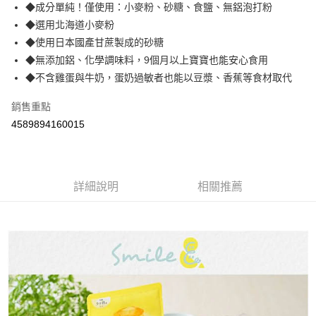
Apple Pay
◆成分單純！僅使用：小麥粉、砂糖、食鹽、無鋁泡打粉
◆選用北海道小麥粉
街口支付
◆使用日本國產甘蔗製成的砂糖
悠遊付
◆無添加鋁、化學調味料，9個月以上寶寶也能安心食用
◆不含雞蛋與牛奶，蛋奶過敏者也能以豆漿、香蕉等食材取代
Google Pay
銷售重點
AFTEE先享後付
4589894160015
相關說明
【關於「AFTEE先享後付」】
ATM付款
AFTEE先享後付是「在收到商品之後才付款」的支付方式。 讓您購物簡單
便利好安心！
１．簡單：不需註冊會員、不需綁卡、不需儲值。
運送方式
詳細說明
相關推薦
２．便利：只要手機號碼，簡訊認證，即可結帳。
３．安心：先確認商品／服務後，再付款。
全家取貨付款
每筆NT$60，滿NT$590(含以上)免運費
【「AFTEE先享後付」結帳流程】
１．於結帳方式選擇「AFTEE先享後付」後，將跳轉至「AFTEE先享後付」
付款後全家取貨
結帳頁面，進行簡訊認證並確認金額後，即可完成結帳。
２．訂單成立數日內，您將收到繳費通知簡訊。
每筆NT$60，滿NT$590(含以上)免運費
３．收到繳費通知簡訊後14天內，點擊此簡訊中的連結，可透過四大超商／
ATM／網路銀行／等多元方式進行付款，方視為交易完成。
7-11取貨付款
※ 請注意：結帳手續完成當下不需立刻繳費，但若您需要取消訂單，請聯絡