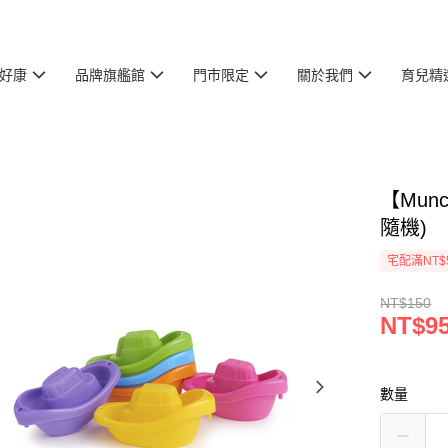
好康
品牌旗艦館
門市限定
關於我們
育兒精
【Mun
隨機)
宅配滿NT$
NT$150
NT$9
數量