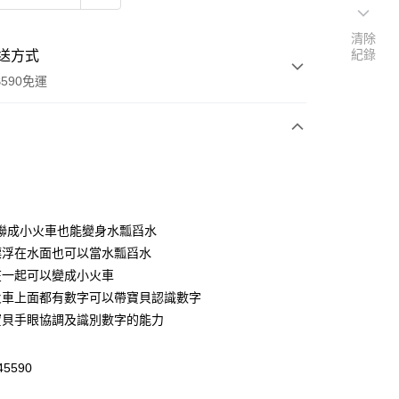
清除
紀錄
送方式
590免運
次付款
聯成小火車也能變身水瓢舀水
漂浮在水面也可以當水瓢舀水
在一起可以變成小火車
火車上面都有數字可以帶寶貝認識數字
寶貝手眼協調及識別數字的能力
y
享後付
45590
FTEE先享後付」】