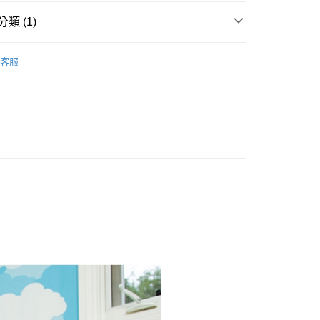
先享後付是「在收到商品之後才付款」的支付方式。 讓您購物簡單
類 (1)
心！
：不需註冊會員、不需綁卡、不需儲值。
：只要手機號碼，簡訊認證，即可結帳。
洗澡玩具
客服
：先確認商品／服務後，再付款。
EE先享後付」結帳流程】
00，滿NT$590(含以上)免運費
方式選擇「AFTEE先享後付」後，將跳轉至「AFTEE先享後
頁面，進行簡訊認證並確認金額後，即可完成結帳。
成立數日內，您將收到繳費通知簡訊。
費通知簡訊後14天內，點擊此簡訊中的連結，可透過四大超商
50，滿NT$890(含以上)免運費
網路銀行／等多元方式進行付款，方視為交易完成。
：結帳手續完成當下不需立刻繳費，但若您需要取消訂單，請聯
的店家。未經商家同意取消之訂單仍視為有效，需透過AFTEE
繳納相關費用。
否成功請以「AFTEE先享後付 」之結帳頁面顯示為準，若有關於
功／繳費後需取消欲退款等相關疑問，請聯繫「AFTEE先享後
援中心」
https://netprotections.freshdesk.com/support/home
項】
恩沛科技股份有限公司提供之「AFTEE先享後付」服務完成之
依本服務之必要範圍內提供個人資料，並將交易相關給付款項請
讓予恩沛科技股份有限公司。
個人資料處理事宜，請瀏覽以下網址：
ee.tw/terms/#terms3