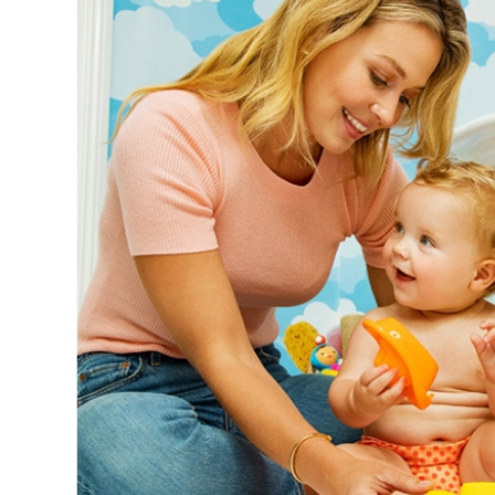
３．未成
「AFTE
任。
４．使用「
即時審查
結果請求
５．嚴禁
形，恩沛
動。