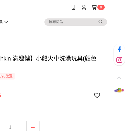
0
選
chkin 滿趣健】小船火車洗澡玩具(顏色
590免運
5