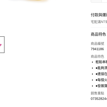
付款與運
宅配滿NT$
付款方式
商品特色
信用卡一
商品編號
7941186
LINE Pay
商品特色
Apple Pay
輕鬆串
●能夠
街口支付
●連接
悠遊付
●每個
●發展
Google Pa
銷售重點
AFTEE先
07352824
相關說明
【關於「A