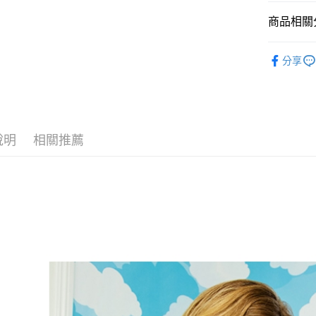
ATM付款
AFTEE
商品相關分
便利好安
１．簡單
兒童玩具
２．便利
運送方式
分享
３．安心
宅配
【「AFT
每筆NT$1
１．於結帳
付」結帳
離島宅配
２．訂單
３．收到繳
說明
相關推薦
每筆NT$1
／ATM／
※ 請注意
絡購買商品
先享後付
※ 交易是
是否繳費成
付客戶支
【注意事
１．透過由
交易，需
求債權轉
２．關於
https://aft