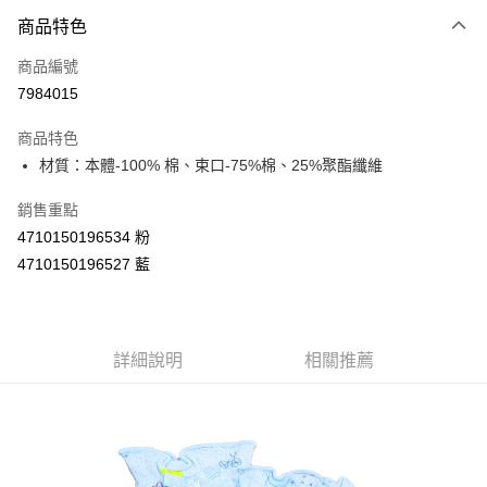
商品特色
LINE Pay
商品編號
Apple Pay
7984015
街口支付
商品特色
悠遊付
材質：本體-100% 棉、束口-75%棉、25%聚酯纖維
Google Pay
銷售重點
AFTEE先享後付
4710150196534 粉
相關說明
4710150196527 藍
【關於「AFTEE先享後付」】
ATM付款
AFTEE先享後付是「在收到商品之後才付款」的支付方式。 讓您購物簡單
便利好安心！
１．簡單：不需註冊會員、不需綁卡、不需儲值。
運送方式
２．便利：只要手機號碼，簡訊認證，即可結帳。
詳細說明
相關推薦
３．安心：先確認商品／服務後，再付款。
全家取貨付款
每筆NT$60，滿NT$590(含以上)免運費
【「AFTEE先享後付」結帳流程】
１．於結帳方式選擇「AFTEE先享後付」後，將跳轉至「AFTEE先享後付」
付款後全家取貨
結帳頁面，進行簡訊認證並確認金額後，即可完成結帳。
２．訂單成立數日內，您將收到繳費通知簡訊。
每筆NT$60，滿NT$590(含以上)免運費