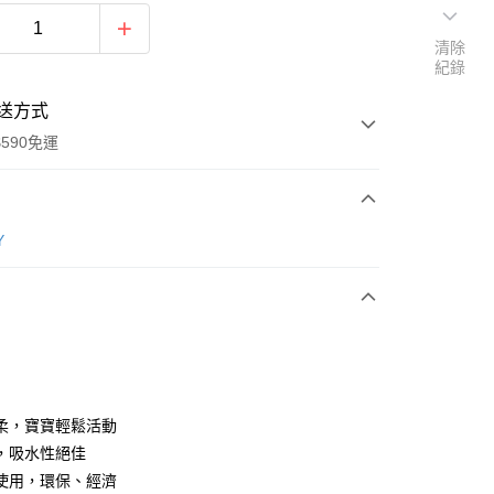
清除
紀錄
送方式
590免運
次付款
Y
付款
柔，寶寶輕鬆活動
，吸水性絕佳
使用，環保、經濟
y