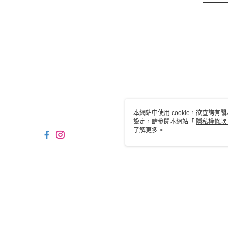
本網站中使用 cookie，欲查詢有關
設定，請參閱本網站「
隱私權條款
使用 cookie。
了解更多 >
TW-MWG1-67-201 Web2.0 
© 2026 by 媽媽好國際股份有限公司