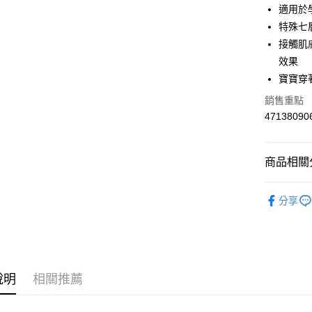
適用於
AFTEE先
特殊七
相關說明
接觸肌
【關於「A
ATM付款
效果
AFTEE
便利好安
寶寶穿
１．簡單
銷售重點
２．便利
運送方式
３．安心
47138090
全家取貨
【「AFT
每筆NT$6
１．於結帳
商品相關分
付」結帳
付款後全
２．訂單
３．收到繳
服飾配件
每筆NT$6
／ATM／
分享
※ 請注意
7-11取貨
絡購買商品
先享後付
每筆NT$6
※ 交易是
是否繳費成
付款後7-1
付客戶支
說明
相關推薦
每筆NT$6
【注意事
宅配