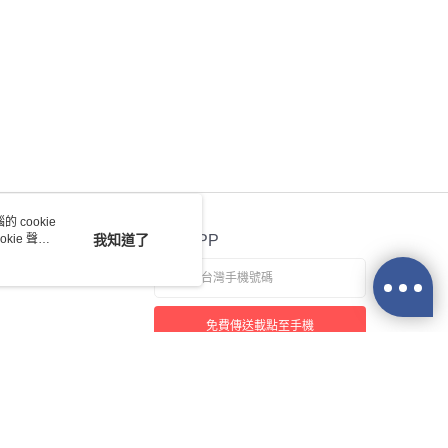
 cookie
kie 聲明
我知道了
官方APP
免費傳送載點至手機
若接到可疑電話，請洽詢165反詐騙專線
本站最佳瀏覽環境請使用 Google Chrome、Firefox 或 Edge 以上版本