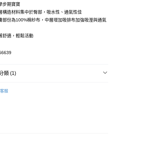
學步期寶寶
享後付
層構造材料集中於臀部，吸水性、通氣性佳
膚部份為100%棉紗布，中層增加吸排布加強吸溼與通氣
FTEE先享後付」】
先享後付是「在收到商品之後才付款」的支付方式。 讓您購物簡單
心！
著舒適，輕鬆活動
：不需註冊會員、不需綁卡、不需儲值。
：只要手機號碼，簡訊認證，即可結帳。
：先確認商品／服務後，再付款。
66639
付款
EE先享後付」結帳流程】
0，滿NT$590(含以上)免運費
方式選擇「AFTEE先享後付」後，將跳轉至「AFTEE先享後
類 (1)
頁面，進行簡訊認證並確認金額後，即可完成結帳。
家取貨
成立數日內，您將收到繳費通知簡訊。
費通知簡訊後14天內，點擊此簡訊中的連結，可透過四大超商
學習褲｜免洗褲
0，滿NT$590(含以上)免運費
網路銀行／等多元方式進行付款，方視為交易完成。
客服
：結帳手續完成當下不需立刻繳費，但若您需要取消訂單，請聯
付款
的店家。未經商家同意取消之訂單仍視為有效，需透過AFTEE
繳納相關費用。
0，滿NT$590(含以上)免運費
否成功請以「AFTEE先享後付 」之結帳頁面顯示為準，若有關於
功／繳費後需取消欲退款等相關疑問，請聯繫「AFTEE先享後
1取貨
援中心」
https://netprotections.freshdesk.com/support/home
0，滿NT$590(含以上)免運費
項】