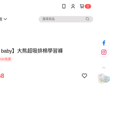
0
選
 baby】大熊超吸排棉學習褲
590免運
68