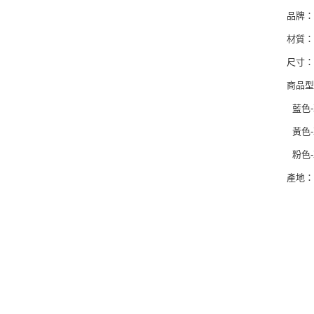
品牌：
材質：
尺寸：8
商品
藍色-X
黃色-X
粉色-X
產地