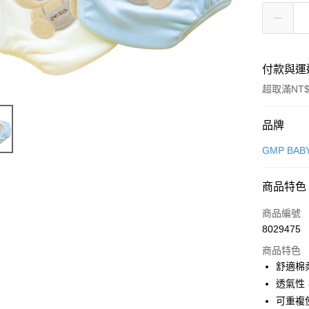
付款與運
超取滿NT$
付款方式
品牌
信用卡一
GMP BAB
超商取貨
商品特色
LINE Pay
商品編號
Apple Pay
8029475
商品特色
街口支付
舒適棉
悠遊付
透氣性
可重複
Google Pa