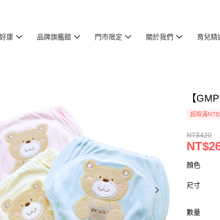
好康
品牌旗艦館
門市限定
關於我們
育兒精
【GMP
超取滿NT$
NT$420
NT$2
顏色
尺寸
數量