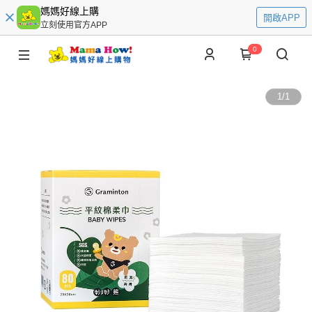
媽媽好線上購
開啟APP
立刻使用官方APP
0
1
/
1