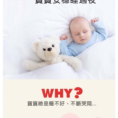
每筆NT$60，滿NT$590(含以上)免運費
購買商品的店家。未經商家同意取消之訂單仍視為有效，需透過AFTEE先享
後付繳納相關費用。
付款後7-11取貨
※ 交易是否成功請以「AFTEE先享後付 」之結帳頁面顯示為準，若有關於
是否繳費成功／繳費後需取消欲退款等相關疑問，請聯繫「AFTEE先享後付
每筆NT$60，滿NT$590(含以上)免運費
客戶支援中心」
https://netprotections.freshdesk.com/support/home
宅配
【注意事項】
１．透過由恩沛科技股份有限公司提供之「AFTEE先享後付」服務完成之交
每筆NT$100，滿NT$590(含以上)免運費
易，需依本服務之必要範圍內提供個人資料，並將交易相關給付款項請求債
權轉讓予恩沛科技股份有限公司。
離島宅配
２．關於個人資料處理事宜，請瀏覽以下網址：
每筆NT$150，滿NT$890(含以上)免運費
https://aftee.tw/terms/#terms3
３．未成年的使用者請事先徵得法定代理人或監護人之同意方可使用
「AFTEE先享後付」，若未經同意申辦者引起之損失，本公司不負相關責
任。
４．使用「AFTEE先享後付」時，將依據個別帳號之用戶狀況，依本公司即
時審查核予不同之上限額度；若仍有額度不足之情形，本公司將視審查結果
請求用戶進行身份認證。
５．嚴禁一人註冊多個帳號或使用他人資訊註冊。若發現惡意使用之情形，
恩沛科技股份有限公司將有權停止該用戶之使用額度並採取法律行動。