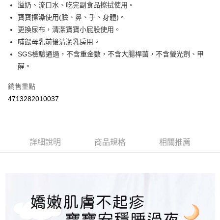
Apple Pay
溢奶、流口水、吃完副食品擦拭使用。
寶寶擦澡使用(臉、鼻、手、身體)。
街口支付
更換尿布，清潔寶寶小屁股使用。
悠遊付
哺餵母乳前後清潔乳房用。
SGS檢驗通過，不含重金數，不含大腸桿菌，不含螢光劑、甲
Google Pay
醛。
AFTEE先享後付
銷售重點
相關說明
4713282010037
【關於「AFTEE先享後付」】
ATM付款
AFTEE先享後付是「在收到商品之後才付款」的支付方式。 讓您購物簡單
便利好安心！
１．簡單：不需註冊會員、不需綁卡、不需儲值。
運送方式
２．便利：只要手機號碼，簡訊認證，即可結帳。
詳細說明
商品規格
相關推薦
３．安心：先確認商品／服務後，再付款。
全家取貨付款
每筆NT$60，滿NT$590(含以上)免運費
【「AFTEE先享後付」結帳流程】
１．於結帳方式選擇「AFTEE先享後付」後，將跳轉至「AFTEE先享後付」
付款後全家取貨
結帳頁面，進行簡訊認證並確認金額後，即可完成結帳。
２．訂單成立數日內，您將收到繳費通知簡訊。
每筆NT$60，滿NT$590(含以上)免運費
３．收到繳費通知簡訊後14天內，點擊此簡訊中的連結，可透過四大超商／
ATM／網路銀行／等多元方式進行付款，方視為交易完成。
7-11取貨付款
※ 請注意：結帳手續完成當下不需立刻繳費，但若您需要取消訂單，請聯絡