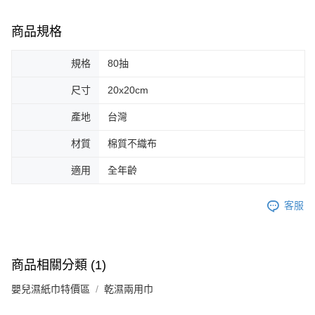
商品規格
規格
80抽
尺寸
20x20cm
產地
台灣
材質
棉質不織布
適用
全年齡
客服
商品相關分類 (1)
嬰兒濕紙巾特價區
乾濕兩用巾