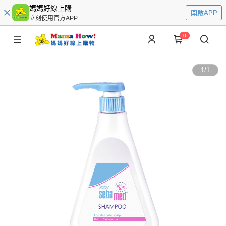
媽媽好線上購
開啟APP
立刻使用官方APP
0
1
/
1