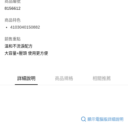
商品編號
Apple Pay
8156612
街口支付
商品特色
悠遊付
4103040150882
Google Pay
銷售重點
AFTEE先享後付
溫和不流淚配方
相關說明
大容量+壓頭 使用更方便
【關於「AFTEE先享後付」】
ATM付款
AFTEE先享後付是「在收到商品之後才付款」的支付方式。 讓您購物簡單
便利好安心！
１．簡單：不需註冊會員、不需綁卡、不需儲值。
運送方式
２．便利：只要手機號碼，簡訊認證，即可結帳。
詳細說明
商品規格
相關推薦
３．安心：先確認商品／服務後，再付款。
全家取貨付款
每筆NT$60，滿NT$590(含以上)免運費
【「AFTEE先享後付」結帳流程】
１．於結帳方式選擇「AFTEE先享後付」後，將跳轉至「AFTEE先享後付」
付款後全家取貨
結帳頁面，進行簡訊認證並確認金額後，即可完成結帳。
２．訂單成立數日內，您將收到繳費通知簡訊。
每筆NT$60，滿NT$590(含以上)免運費
３．收到繳費通知簡訊後14天內，點擊此簡訊中的連結，可透過四大超商／
顯示電腦版詳細說明
ATM／網路銀行／等多元方式進行付款，方視為交易完成。
7-11取貨付款
※ 請注意：結帳手續完成當下不需立刻繳費，但若您需要取消訂單，請聯絡