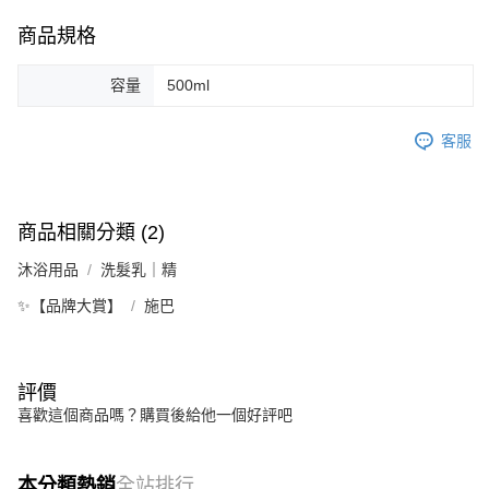
每筆NT$60，滿NT$590(含以上)免運費
購買商品的店家。未經商家同意取消之訂單仍視為有效，需透過AFTEE先享
後付繳納相關費用。
商品規格
付款後7-11取貨
※ 交易是否成功請以「AFTEE先享後付 」之結帳頁面顯示為準，若有關於
是否繳費成功／繳費後需取消欲退款等相關疑問，請聯繫「AFTEE先享後付
每筆NT$60，滿NT$590(含以上)免運費
客戶支援中心」
https://netprotections.freshdesk.com/support/home
容量
500ml
宅配
【注意事項】
客服
１．透過由恩沛科技股份有限公司提供之「AFTEE先享後付」服務完成之交
每筆NT$100，滿NT$590(含以上)免運費
易，需依本服務之必要範圍內提供個人資料，並將交易相關給付款項請求債
權轉讓予恩沛科技股份有限公司。
離島宅配
２．關於個人資料處理事宜，請瀏覽以下網址：
每筆NT$150，滿NT$890(含以上)免運費
https://aftee.tw/terms/#terms3
商品相關分類 (2)
３．未成年的使用者請事先徵得法定代理人或監護人之同意方可使用
「AFTEE先享後付」，若未經同意申辦者引起之損失，本公司不負相關責
沐浴用品
洗髮乳｜精
任。
４．使用「AFTEE先享後付」時，將依據個別帳號之用戶狀況，依本公司即
✨【品牌大賞】
施巴
時審查核予不同之上限額度；若仍有額度不足之情形，本公司將視審查結果
請求用戶進行身份認證。
５．嚴禁一人註冊多個帳號或使用他人資訊註冊。若發現惡意使用之情形，
恩沛科技股份有限公司將有權停止該用戶之使用額度並採取法律行動。
評價
喜歡這個商品嗎？購買後給他一個好評吧
本分類熱銷
全站排行