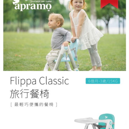
※ 請注意：結帳手續完成當下不需立刻繳費，但若您需要取消訂單，請聯絡
購買商品的店家。未經商家同意取消之訂單仍視為有效，需透過AFTEE先享
後付繳納相關費用。
※ 交易是否成功請以「AFTEE先享後付 」之結帳頁面顯示為準，若有關於
是否繳費成功／繳費後需取消欲退款等相關疑問，請聯繫「AFTEE先享後付
客戶支援中心」
https://netprotections.freshdesk.com/support/home
【注意事項】
１．透過由恩沛科技股份有限公司提供之「AFTEE先享後付」服務完成之交
易，需依本服務之必要範圍內提供個人資料，並將交易相關給付款項請求債
權轉讓予恩沛科技股份有限公司。
２．關於個人資料處理事宜，請瀏覽以下網址：
https://aftee.tw/terms/#terms3
３．未成年的使用者請事先徵得法定代理人或監護人之同意方可使用
「AFTEE先享後付」，若未經同意申辦者引起之損失，本公司不負相關責
任。
４．使用「AFTEE先享後付」時，將依據個別帳號之用戶狀況，依本公司即
時審查核予不同之上限額度；若仍有額度不足之情形，本公司將視審查結果
請求用戶進行身份認證。
５．嚴禁一人註冊多個帳號或使用他人資訊註冊。若發現惡意使用之情形，
恩沛科技股份有限公司將有權停止該用戶之使用額度並採取法律行動。