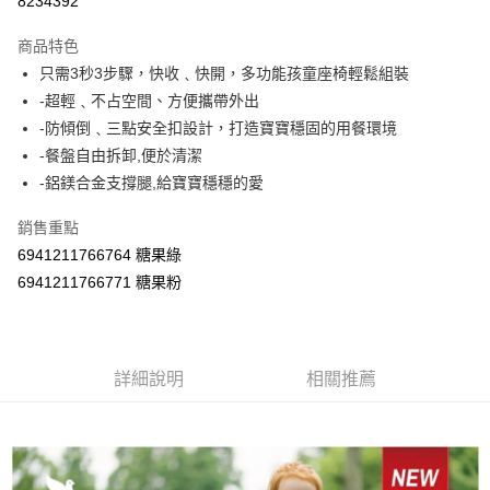
8234392
Apple Pay
商品特色
街口支付
只需3秒3步驟，快收﹑快開，多功能孩童座椅輕鬆組裝
-超輕﹑不占空間、方便攜帶外出
悠遊付
-防傾倒﹑三點安全扣設計，打造寶寶穩固的用餐環境
Google Pay
-餐盤自由拆卸,便於清潔
-鋁鎂合金支撐腿,給寶寶穩穩的愛
AFTEE先享後付
相關說明
銷售重點
【關於「AFTEE先享後付」】
6941211766764 糖果綠
ATM付款
AFTEE先享後付是「在收到商品之後才付款」的支付方式。 讓您購物簡單
便利好安心！
6941211766771 糖果粉
１．簡單：不需註冊會員、不需綁卡、不需儲值。
運送方式
２．便利：只要手機號碼，簡訊認證，即可結帳。
３．安心：先確認商品／服務後，再付款。
宅配
每筆NT$100，滿NT$590(含以上)免運費
詳細說明
相關推薦
【「AFTEE先享後付」結帳流程】
１．於結帳方式選擇「AFTEE先享後付」後，將跳轉至「AFTEE先享後付」
離島宅配
結帳頁面，進行簡訊認證並確認金額後，即可完成結帳。
２．訂單成立數日內，您將收到繳費通知簡訊。
每筆NT$150，滿NT$890(含以上)免運費
３．收到繳費通知簡訊後14天內，點擊此簡訊中的連結，可透過四大超商／
ATM／網路銀行／等多元方式進行付款，方視為交易完成。