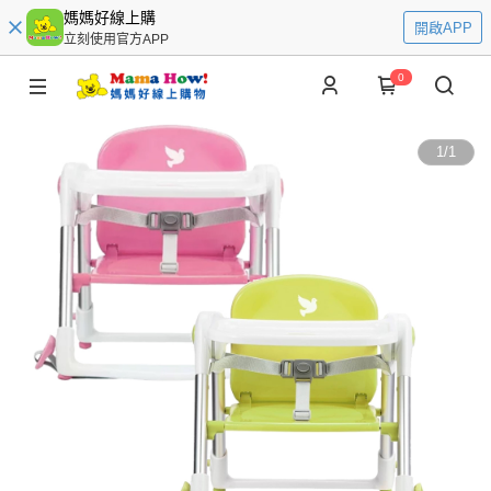
媽媽好線上購
開啟APP
立刻使用官方APP
0
1
/
1