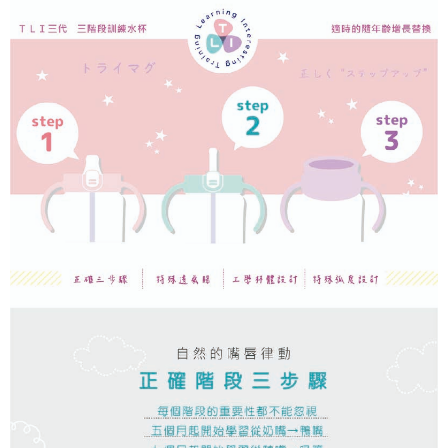
３．收到繳費通知簡訊後14天內，點擊此簡訊中的連結，可透過四大超商／
ATM／網路銀行／等多元方式進行付款，方視為交易完成。
7-11取貨付款
※ 請注意：結帳手續完成當下不需立刻繳費，但若您需要取消訂單，請聯絡
每筆NT$60，滿NT$590(含以上)免運費
購買商品的店家。未經商家同意取消之訂單仍視為有效，需透過AFTEE先享
後付繳納相關費用。
付款後7-11取貨
※ 交易是否成功請以「AFTEE先享後付 」之結帳頁面顯示為準，若有關於
是否繳費成功／繳費後需取消欲退款等相關疑問，請聯繫「AFTEE先享後付
每筆NT$60，滿NT$590(含以上)免運費
客戶支援中心」
https://netprotections.freshdesk.com/support/home
宅配
【注意事項】
１．透過由恩沛科技股份有限公司提供之「AFTEE先享後付」服務完成之交
每筆NT$100，滿NT$590(含以上)免運費
易，需依本服務之必要範圍內提供個人資料，並將交易相關給付款項請求債
權轉讓予恩沛科技股份有限公司。
離島宅配
２．關於個人資料處理事宜，請瀏覽以下網址：
每筆NT$150，滿NT$890(含以上)免運費
https://aftee.tw/terms/#terms3
３．未成年的使用者請事先徵得法定代理人或監護人之同意方可使用
「AFTEE先享後付」，若未經同意申辦者引起之損失，本公司不負相關責
任。
４．使用「AFTEE先享後付」時，將依據個別帳號之用戶狀況，依本公司即
時審查核予不同之上限額度；若仍有額度不足之情形，本公司將視審查結果
請求用戶進行身份認證。
５．嚴禁一人註冊多個帳號或使用他人資訊註冊。若發現惡意使用之情形，
恩沛科技股份有限公司將有權停止該用戶之使用額度並採取法律行動。