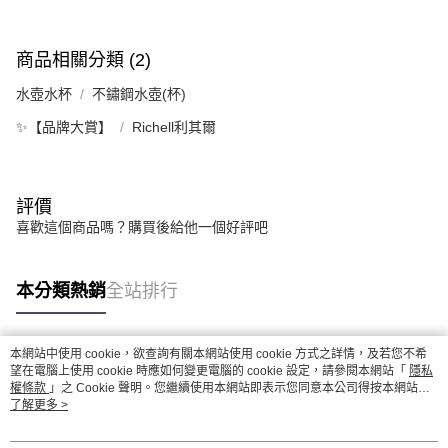
商品相關分類 (2)
水壺水杯
不鏽鋼水壺(杯)
✨【品牌大賞】
Richell利其爾
評價
喜歡這個商品嗎？購買後給他一個好評吧
本分類熱銷
全站排行
本網站中使用 cookie，欲查詢有關本網站使用 cookie 方式之詳情，及若您不希
熱門標籤
望在電腦上使用 cookie 時應如何變更電腦的 cookie 設定，請參閱本網站「
隱私
權條款
」之 Cookie 聲明。您繼續使用本網站即表示您同意本公司得按本網站使
用條款之 Cookie 聲明使用 cookie。
了解更多 >