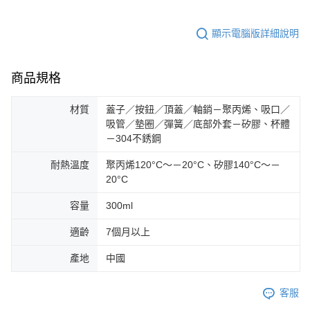
顯示電腦版詳細說明
商品規格
材質
蓋子／按鈕／頂蓋／軸銷－聚丙烯、吸口／
吸管／墊圈／彈簧／底部外套－矽膠、杯體
－304不銹鋼
耐熱溫度
聚丙烯120°C～－20°C、矽膠140°C～－
20°C
容量
300ml
適齡
7個月以上
產地
中國
客服