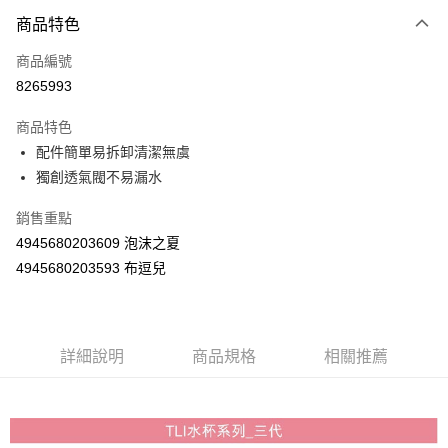
商品特色
LINE Pay
商品編號
Apple Pay
8265993
街口支付
商品特色
悠遊付
配件簡單易拆卸清潔無虞
Google Pay
獨創透氣閥不易漏水
AFTEE先享後付
銷售重點
相關說明
4945680203609 泡沫之夏
【關於「AFTEE先享後付」】
4945680203593 布逗兒
ATM付款
AFTEE先享後付是「在收到商品之後才付款」的支付方式。 讓您購物簡單
便利好安心！
１．簡單：不需註冊會員、不需綁卡、不需儲值。
運送方式
２．便利：只要手機號碼，簡訊認證，即可結帳。
３．安心：先確認商品／服務後，再付款。
全家取貨付款
詳細說明
商品規格
相關推薦
每筆NT$60，滿NT$590(含以上)免運費
【「AFTEE先享後付」結帳流程】
１．於結帳方式選擇「AFTEE先享後付」後，將跳轉至「AFTEE先享後付」
付款後全家取貨
結帳頁面，進行簡訊認證並確認金額後，即可完成結帳。
２．訂單成立數日內，您將收到繳費通知簡訊。
每筆NT$60，滿NT$590(含以上)免運費