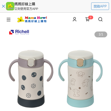
媽媽好線上購
開啟APP
立刻使用官方APP
0
1
/
1