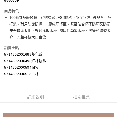
8550309
LINE Pay
商品特色
Apple Pay
100%食品級矽膠，通過德國LFGB認證，安全無毒 ·高品質工藝
打造，耐用防燙防摔 ·一體成形杯蓋，緊密貼合杯子防塵又防漏 ·
街口支付
安全輔助握把，輕鬆抓握水杯 ·階段性學習水杯，吸管杯練習吸
悠遊付
吮、開蓋杯緣大口直飲
Google Pay
銷售重點
5714302001683藍色系
AFTEE先享後付
5714302000495紅棕咖啡
相關說明
5714302000594咖紫
【關於「AFTEE先享後付」】
ATM付款
AFTEE先享後付是「在收到商品之後才付款」的支付方式。 讓您購物簡單
5714302000518白棕
便利好安心！
１．簡單：不需註冊會員、不需綁卡、不需儲值。
運送方式
２．便利：只要手機號碼，簡訊認證，即可結帳。
３．安心：先確認商品／服務後，再付款。
全家取貨付款
詳細說明
相關推薦
每筆NT$60，滿NT$590(含以上)免運費
【「AFTEE先享後付」結帳流程】
１．於結帳方式選擇「AFTEE先享後付」後，將跳轉至「AFTEE先享後付」
付款後全家取貨
結帳頁面，進行簡訊認證並確認金額後，即可完成結帳。
２．訂單成立數日內，您將收到繳費通知簡訊。
每筆NT$60，滿NT$590(含以上)免運費