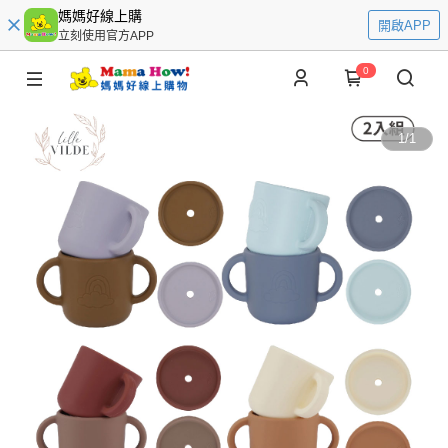
媽媽好線上購
開啟APP
立刻使用官方APP
0
1
/
1