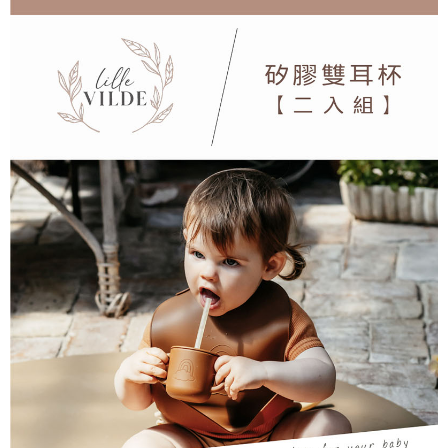
３．收到繳費通知簡訊後14天內，點擊此簡訊中的連結，可透過四大超商／
ATM／網路銀行／等多元方式進行付款，方視為交易完成。
7-11取貨付款
※ 請注意：結帳手續完成當下不需立刻繳費，但若您需要取消訂單，請聯絡
每筆NT$60，滿NT$590(含以上)免運費
購買商品的店家。未經商家同意取消之訂單仍視為有效，需透過AFTEE先享
後付繳納相關費用。
付款後7-11取貨
※ 交易是否成功請以「AFTEE先享後付 」之結帳頁面顯示為準，若有關於
是否繳費成功／繳費後需取消欲退款等相關疑問，請聯繫「AFTEE先享後付
每筆NT$60，滿NT$590(含以上)免運費
客戶支援中心」
https://netprotections.freshdesk.com/support/home
宅配
【注意事項】
１．透過由恩沛科技股份有限公司提供之「AFTEE先享後付」服務完成之交
每筆NT$100，滿NT$590(含以上)免運費
易，需依本服務之必要範圍內提供個人資料，並將交易相關給付款項請求債
權轉讓予恩沛科技股份有限公司。
離島宅配
２．關於個人資料處理事宜，請瀏覽以下網址：
每筆NT$150，滿NT$890(含以上)免運費
https://aftee.tw/terms/#terms3
３．未成年的使用者請事先徵得法定代理人或監護人之同意方可使用
「AFTEE先享後付」，若未經同意申辦者引起之損失，本公司不負相關責
任。
４．使用「AFTEE先享後付」時，將依據個別帳號之用戶狀況，依本公司即
時審查核予不同之上限額度；若仍有額度不足之情形，本公司將視審查結果
請求用戶進行身份認證。
５．嚴禁一人註冊多個帳號或使用他人資訊註冊。若發現惡意使用之情形，
恩沛科技股份有限公司將有權停止該用戶之使用額度並採取法律行動。