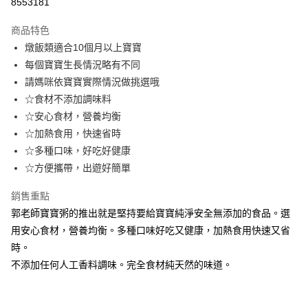
8553181
Apple Pay
商品特色
街口支付
燉飯類適合10個月以上寶寶
每個寶寶生長情況略有不同
悠遊付
請媽咪依寶寶實際情況做挑選哦
Google Pay
☆食材不添加調味料
☆安心食材，營養均衡
AFTEE先享後付
☆加熱食用，快速省時
相關說明
☆多種口味，好吃好健康
【關於「AFTEE先享後付」】
ATM付款
AFTEE先享後付是「在收到商品之後才付款」的支付方式。 讓您購物簡單
☆方便攜帶，出遊好簡單
便利好安心！
１．簡單：不需註冊會員、不需綁卡、不需儲值。
銷售重點
運送方式
２．便利：只要手機號碼，簡訊認證，即可結帳。
郭老師寶寶粥的推出就是堅持要給寶寶純淨安全無添加的食品。選
３．安心：先確認商品／服務後，再付款。
冷凍宅配
用安心食材，營養均衡。多種口味好吃又健康，加熱食用快速又省
每筆NT$150，滿NT$2,000(含以上)免運費
【「AFTEE先享後付」結帳流程】
時。
１．於結帳方式選擇「AFTEE先享後付」後，將跳轉至「AFTEE先享後付」
不添加任何人工香料調味。完全食材純天然的味道。
結帳頁面，進行簡訊認證並確認金額後，即可完成結帳。
２．訂單成立數日內，您將收到繳費通知簡訊。
３．收到繳費通知簡訊後14天內，點擊此簡訊中的連結，可透過四大超商／
ATM／網路銀行／等多元方式進行付款，方視為交易完成。