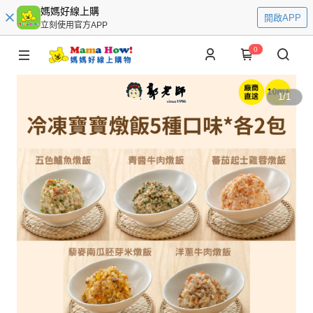
媽媽好線上購
開啟APP
立刻使用官方APP
0
1
/
1