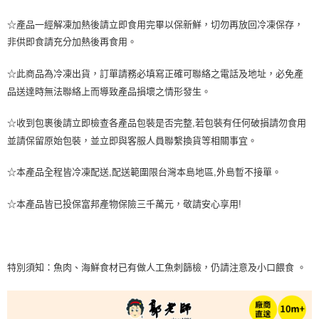
☆產品一經解凍加熱後請立即食用完畢以保新鮮，切勿再放回冷凍保存，
非供即食請充分加熱後再食用。
☆此商品為冷凍出貨，訂單請務必填寫正確可聯絡之電話及地址，必免產
品送達時無法聯絡上而導致產品損壞之情形發生。
☆收到包裹後請立即檢查各產品包裝是否完整,若包裝有任何破損請勿食用
並請保留原始包裝，並立即與客服人員聯繫換貨等相關事宜。
☆本產品全程皆冷凍配送,配送範圍限台灣本島地區,外島暫不接單。
☆本產品皆已投保富邦產物保險三千萬元，敬請安心享用!
特別須知：魚肉、海鮮食材已有做人工魚刺篩檢，仍請注意及小口餵食 。