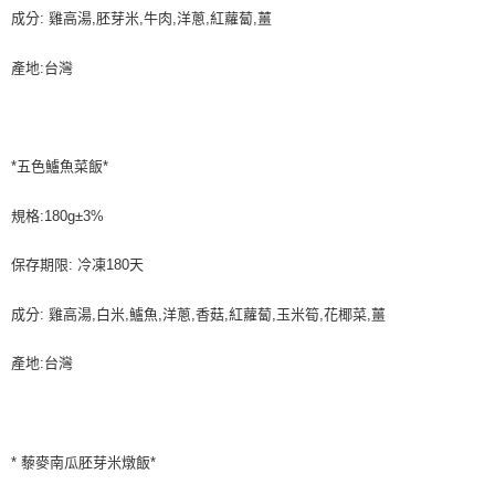
成分: 雞高湯,胚芽米,牛肉,洋蔥,紅蘿蔔,薑
產地:台灣
*五色鱸魚菜飯*
規格:180g±3%
保存期限: 冷凍180天
成分: 雞高湯,白米,鱸魚,洋蔥,香菇,紅蘿蔔,玉米筍,花椰菜,薑
產地:台灣
* 藜麥南瓜胚芽米燉飯*