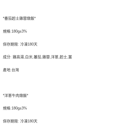
*番茄起士雞蓉燉飯*
規格:180g±3%
保存期限: 冷凍180天
成分: 雞高湯,白米,蕃茄,雞蓉,洋蔥,起士,薑
產地:台灣
*洋蔥牛肉燉飯*
規格:180g±3%
保存期限: 冷凍180天