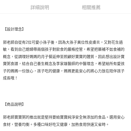
※ 請注意：結帳手續完成當下不需立刻繳費，但若您需要取消訂單，請聯絡
詳細說明
相關推薦
購買商品的店家。未經商家同意取消之訂單仍視為有效，需透過AFTEE先享
後付繳納相關費用。
※ 交易是否成功請以「AFTEE先享後付 」之結帳頁面顯示為準，若有關於
是否繳費成功／繳費後需取消欲退款等相關疑問，請聯繫「AFTEE先享後付
客戶支援中心」
https://netprotections.freshdesk.com/support/home
【設計理念】
【注意事項】
郭老師自從有2位可愛小孫子後，因為大孫子異位性皮膚炎，又對花生過
１．透過由恩沛科技股份有限公司提供之「AFTEE先享後付」服務完成之交
敏，看到自己媳婦帶兩個孩子對飲食的嚴格控管，希望把藥補不如食補的
易，需依本服務之必要範圍內提供個人資料，並將交易相關給付款項請求債
權轉讓予恩沛科技股份有限公司。
概念，從調理好媽媽的月子餐延伸至照顧好寶寶的體質，因此想出設計寶
２．關於個人資料處理事宜，請瀏覽以下網址：
寶粥食譜，結合自己養生概念及李家雄醫師的中醫理念，希望給所有愛孩
https://aftee.tw/terms/#terms3
子的媽媽一份放心，孩子吃的健康，媽媽更能安心的將心力放在陪伴孩子
３．未成年的使用者請事先徵得法定代理人或監護人之同意方可使用
「AFTEE先享後付」，若未經同意申辦者引起之損失，本公司不負相關責
成長哦！
任。
４．使用「AFTEE先享後付」時，將依據個別帳號之用戶狀況，依本公司即
時審查核予不同之上限額度；若仍有額度不足之情形，本公司將視審查結果
請求用戶進行身份認證。
５．嚴禁一人註冊多個帳號或使用他人資訊註冊。若發現惡意使用之情形，
【商品說明】
恩沛科技股份有限公司將有權停止該用戶之使用額度並採取法律行動。
郭老師寶寶粥的推出就是堅持要給寶寶純淨安全無添加的食品。選用安心
食材，營養均衡。多種口味好吃又健康，加熱食用快速又省時。