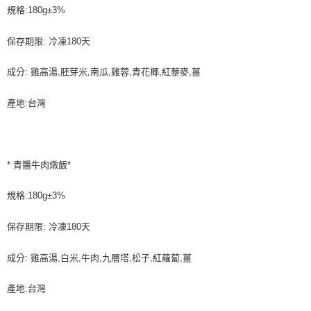
規格:180g±3%
保存期限: 冷凍180天
成分: 雞高湯,胚芽米,南瓜,雞蓉,青花椰,紅藜麥,薑
產地:台灣
* 青醬牛肉燉飯*
規格:180g±3%
保存期限: 冷凍180天
成分: 雞高湯,白米,牛肉,九層塔,松子,紅蘿蔔,薑
產地:台灣