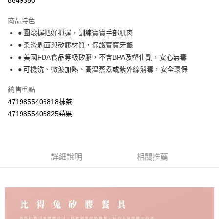
8649350
LINE Pay
商品特色
Apple Pay
● 圓滾握把好抓握，訓練寶寶手部肌肉
● 柔滑匙面與矽膠材質，保護寶寶牙齦
街口支付
● 美國FDA食品等級矽膠，不含BPA及塑化劑，安心無毒
悠遊付
● 可機洗、微波加熱、高溫蒸煮或紫外線消毒，安全環保
Google Pay
銷售重點
4719855406818抹茶
AFTEE先享後付
4719855406825莓果
相關說明
【關於「AFTEE先享後付」】
ATM付款
AFTEE先享後付是「在收到商品之後才付款」的支付方式。 讓您購物簡單
便利好安心！
１．簡單：不需註冊會員、不需綁卡、不需儲值。
運送方式
詳細說明
相關推薦
２．便利：只要手機號碼，簡訊認證，即可結帳。
３．安心：先確認商品／服務後，再付款。
全家取貨付款
每筆NT$60，滿NT$590(含以上)免運費
【「AFTEE先享後付」結帳流程】
１．於結帳方式選擇「AFTEE先享後付」後，將跳轉至「AFTEE先享後付」
付款後全家取貨
結帳頁面，進行簡訊認證並確認金額後，即可完成結帳。
２．訂單成立數日內，您將收到繳費通知簡訊。
每筆NT$60，滿NT$590(含以上)免運費