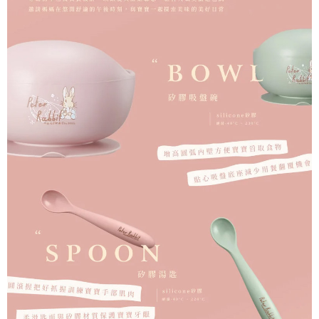
３．收到繳費通知簡訊後14天內，點擊此簡訊中的連結，可透過四大超商／
ATM／網路銀行／等多元方式進行付款，方視為交易完成。
7-11取貨付款
※ 請注意：結帳手續完成當下不需立刻繳費，但若您需要取消訂單，請聯絡
每筆NT$60，滿NT$590(含以上)免運費
購買商品的店家。未經商家同意取消之訂單仍視為有效，需透過AFTEE先享
後付繳納相關費用。
付款後7-11取貨
※ 交易是否成功請以「AFTEE先享後付 」之結帳頁面顯示為準，若有關於
是否繳費成功／繳費後需取消欲退款等相關疑問，請聯繫「AFTEE先享後付
每筆NT$60，滿NT$590(含以上)免運費
客戶支援中心」
https://netprotections.freshdesk.com/support/home
宅配
【注意事項】
１．透過由恩沛科技股份有限公司提供之「AFTEE先享後付」服務完成之交
每筆NT$100，滿NT$590(含以上)免運費
易，需依本服務之必要範圍內提供個人資料，並將交易相關給付款項請求債
權轉讓予恩沛科技股份有限公司。
離島宅配
２．關於個人資料處理事宜，請瀏覽以下網址：
每筆NT$150，滿NT$890(含以上)免運費
https://aftee.tw/terms/#terms3
３．未成年的使用者請事先徵得法定代理人或監護人之同意方可使用
「AFTEE先享後付」，若未經同意申辦者引起之損失，本公司不負相關責
任。
４．使用「AFTEE先享後付」時，將依據個別帳號之用戶狀況，依本公司即
時審查核予不同之上限額度；若仍有額度不足之情形，本公司將視審查結果
請求用戶進行身份認證。
５．嚴禁一人註冊多個帳號或使用他人資訊註冊。若發現惡意使用之情形，
恩沛科技股份有限公司將有權停止該用戶之使用額度並採取法律行動。