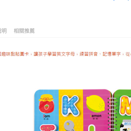
【關於「A
ATM付款
AFTEE
便利好安
１．簡單
２．便利
運送方式
３．安心
說明
相關推薦
全家取貨
【「AFT
每筆NT$6
１．於結帳
付」結帳
7-11取貨
２．訂單
３．收到繳
每筆NT$6
／ATM／
※ 請注意
宅配
絡購買商品
先享後付
每筆NT$1
※ 交易是
是否繳費成
離島宅配
付客戶支
每筆NT$1
【注意事
１．透過由
交易，需
求債權轉
２．關於