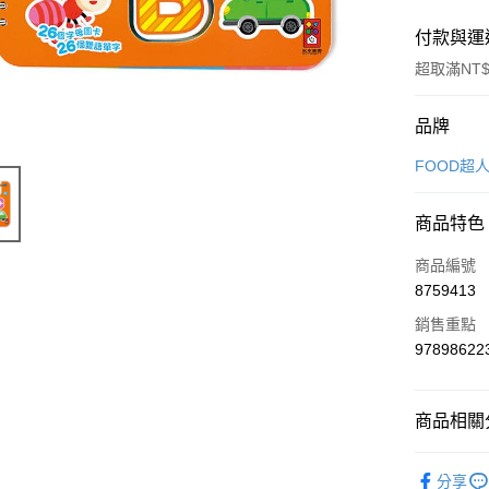
付款與運
超取滿NT$
付款方式
品牌
信用卡一
FOOD超
超商取貨
商品特色
LINE Pay
商品編號
Apple Pay
8759413
銷售重點
街口支付
97898622
悠遊付
Google Pa
商品相關分
AFTEE先
故事/圖書
相關說明
分享