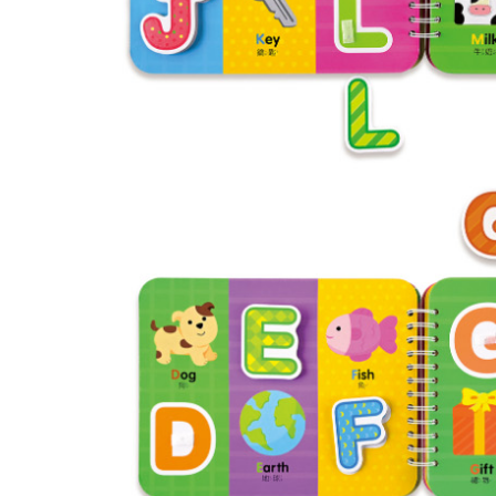
https://aft
３．未成
「AFTE
任。
４．使用「
即時審查
結果請求
５．嚴禁
形，恩沛
動。