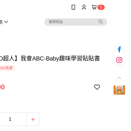
0
選
D超人】我會ABC-Baby趣味學習貼貼書
590免運
00