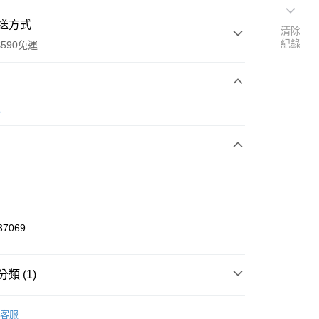
送方式
清除
紀錄
590免運
次付款
人
付款
37069
y
類 (1)
享後付
/繪畫/文具用品
故事書｜學習書｜貼紙書
客服