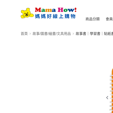
商品分類
會員
首頁
故事/圖書/繪畫/文具用品
故事書｜學習書｜貼紙