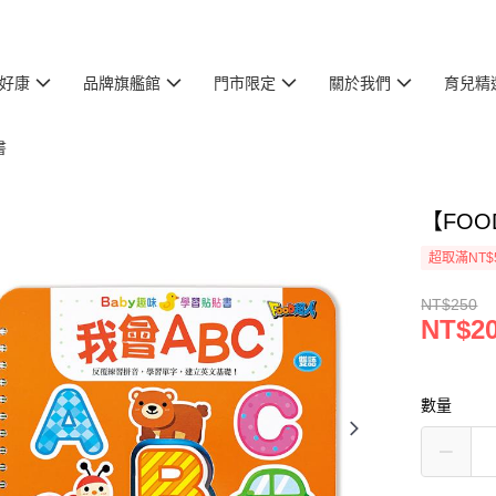
好康
品牌旗艦館
門市限定
關於我們
育兒精
書
【FOO
超取滿NT$
NT$250
NT$2
數量