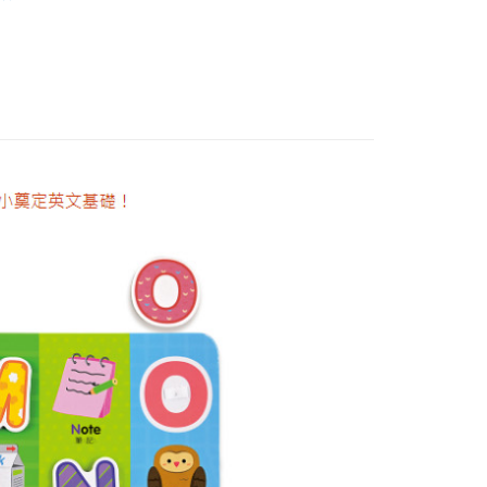
FTEE先享後付」】
先享後付是「在收到商品之後才付款」的支付方式。 讓您購物簡單
心！
：不需註冊會員、不需綁卡、不需儲值。
：只要手機號碼，簡訊認證，即可結帳。
：先確認商品／服務後，再付款。
付款
EE先享後付」結帳流程】
0，滿NT$590(含以上)免運費
方式選擇「AFTEE先享後付」後，將跳轉至「AFTEE先享後
頁面，進行簡訊認證並確認金額後，即可完成結帳。
付款
成立數日內，您將收到繳費通知簡訊。
費通知簡訊後14天內，點擊此簡訊中的連結，可透過四大超商
0，滿NT$590(含以上)免運費
網路銀行／等多元方式進行付款，方視為交易完成。
：結帳手續完成當下不需立刻繳費，但若您需要取消訂單，請聯
的店家。未經商家同意取消之訂單仍視為有效，需透過AFTEE
繳納相關費用。
00，滿NT$590(含以上)免運費
否成功請以「AFTEE先享後付 」之結帳頁面顯示為準，若有關於
功／繳費後需取消欲退款等相關疑問，請聯繫「AFTEE先享後
援中心」
https://netprotections.freshdesk.com/support/home
50，滿NT$890(含以上)免運費
項】
恩沛科技股份有限公司提供之「AFTEE先享後付」服務完成之
依本服務之必要範圍內提供個人資料，並將交易相關給付款項請
讓予恩沛科技股份有限公司。
個人資料處理事宜，請瀏覽以下網址：