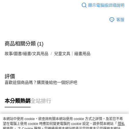
顯示電腦版詳細說明
客服
商品相關分類 (1)
故事/圖書/繪畫/文具用品
兒童文具｜繪畫用品
評價
喜歡這個商品嗎？購買後給他一個好評吧
本分類熱銷
全站排行
本網站中使用 cookie，欲查詢有關本網站使用 cookie 方式之詳情，及若您不希
熱門標籤
望在電腦上使用 cookie 時應如何變更電腦的 cookie 設定，請參閱本網站「
隱私
權條款
」之 Cookie 聲明。您繼續使用本網站即表示您同意本公司得按本網站使