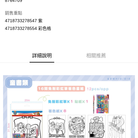
8764709
LINE Pay
銷售重點
Apple Pay
4718733278547 紫
4718733278554 彩色格
街口支付
悠遊付
Google Pay
詳細說明
相關推薦
AFTEE先享後付
相關說明
【關於「AFTEE先享後付」】
ATM付款
AFTEE先享後付是「在收到商品之後才付款」的支付方式。 讓您購物簡單
便利好安心！
１．簡單：不需註冊會員、不需綁卡、不需儲值。
運送方式
２．便利：只要手機號碼，簡訊認證，即可結帳。
３．安心：先確認商品／服務後，再付款。
全家取貨付款
每筆NT$60，滿NT$590(含以上)免運費
【「AFTEE先享後付」結帳流程】
１．於結帳方式選擇「AFTEE先享後付」後，將跳轉至「AFTEE先享後付」
7-11取貨付款
結帳頁面，進行簡訊認證並確認金額後，即可完成結帳。
２．訂單成立數日內，您將收到繳費通知簡訊。
每筆NT$60，滿NT$590(含以上)免運費