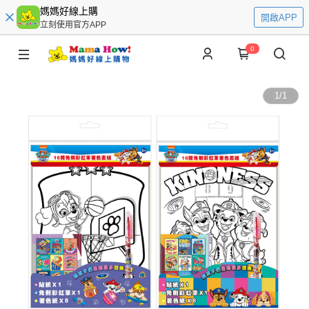
媽媽好線上購
開啟APP
立刻使用官方APP
0
1
/
1