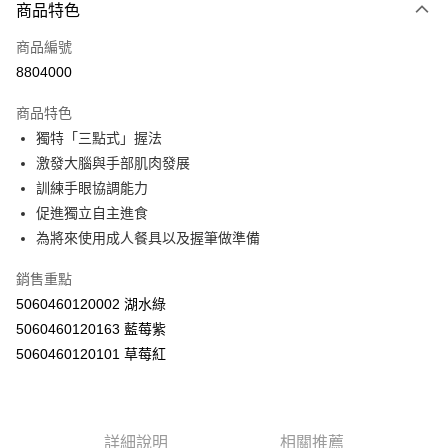
商品特色
LINE Pay
商品編號
Apple Pay
8804000
街口支付
商品特色
悠遊付
獨特「三點式」握法
Google Pay
激發大腦與手部肌肉發展
訓練手眼協調能力
AFTEE先享後付
促進獨立自主進食
相關說明
為將來使用成人餐具以及握筆做準備
【關於「AFTEE先享後付」】
ATM付款
AFTEE先享後付是「在收到商品之後才付款」的支付方式。 讓您購物簡單
銷售重點
便利好安心！
１．簡單：不需註冊會員、不需綁卡、不需儲值。
5060460120002 湖水綠
運送方式
２．便利：只要手機號碼，簡訊認證，即可結帳。
5060460120163 藍莓紫
３．安心：先確認商品／服務後，再付款。
全家取貨付款
5060460120101 草莓紅
每筆NT$60，滿NT$590(含以上)免運費
【「AFTEE先享後付」結帳流程】
１．於結帳方式選擇「AFTEE先享後付」後，將跳轉至「AFTEE先享後付」
付款後全家取貨
結帳頁面，進行簡訊認證並確認金額後，即可完成結帳。
２．訂單成立數日內，您將收到繳費通知簡訊。
每筆NT$60，滿NT$590(含以上)免運費
３．收到繳費通知簡訊後14天內，點擊此簡訊中的連結，可透過四大超商／
詳細說明
相關推薦