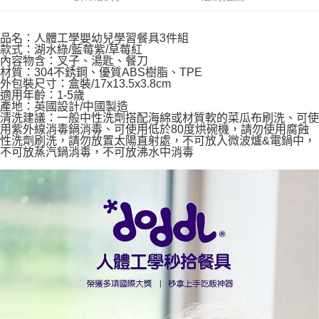
ATM／網路銀行／等多元方式進行付款，方視為交易完成。
7-11取貨付款
※ 請注意：結帳手續完成當下不需立刻繳費，但若您需要取消訂單，請聯絡
每筆NT$60，滿NT$590(含以上)免運費
購買商品的店家。未經商家同意取消之訂單仍視為有效，需透過AFTEE先享
品名：人體工學嬰幼兒學習餐具3件組
後付繳納相關費用。
款式：湖水綠/藍莓紫/草莓紅
付款後7-11取貨
※ 交易是否成功請以「AFTEE先享後付 」之結帳頁面顯示為準，若有關於
內容物含：叉子、湯匙、餐刀
材質：304不銹鋼、優質ABS樹脂、TPE
是否繳費成功／繳費後需取消欲退款等相關疑問，請聯繫「AFTEE先享後付
每筆NT$60，滿NT$590(含以上)免運費
外包裝尺寸：盒裝/17x13.5x3.8cm
客戶支援中心」
https://netprotections.freshdesk.com/support/home
適用年齡：1-5歲
宅配
產地：英國設計/中國製造
【注意事項】
清洗建議：一般中性洗劑搭配海綿或材質軟的菜瓜布刷洗、可使
１．透過由恩沛科技股份有限公司提供之「AFTEE先享後付」服務完成之交
每筆NT$100，滿NT$590(含以上)免運費
用紫外線消毒鍋消毒、可使用低於80度烘碗機，請勿使用腐蝕
易，需依本服務之必要範圍內提供個人資料，並將交易相關給付款項請求債
性洗劑刷洗，請勿放置太陽直射處，不可放入微波爐&電鍋中，
權轉讓予恩沛科技股份有限公司。
離島宅配
不可放蒸汽鍋消毒，不可放沸水中消毒
２．關於個人資料處理事宜，請瀏覽以下網址：
每筆NT$150，滿NT$890(含以上)免運費
https://aftee.tw/terms/#terms3
３．未成年的使用者請事先徵得法定代理人或監護人之同意方可使用
「AFTEE先享後付」，若未經同意申辦者引起之損失，本公司不負相關責
任。
４．使用「AFTEE先享後付」時，將依據個別帳號之用戶狀況，依本公司即
時審查核予不同之上限額度；若仍有額度不足之情形，本公司將視審查結果
請求用戶進行身份認證。
５．嚴禁一人註冊多個帳號或使用他人資訊註冊。若發現惡意使用之情形，
恩沛科技股份有限公司將有權停止該用戶之使用額度並採取法律行動。