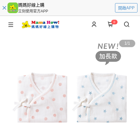
媽媽好線上購
開啟APP
立刻使用官方APP
0
1
/
1