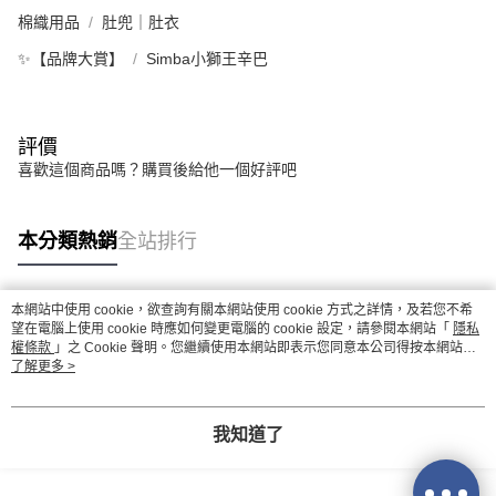
棉織用品
肚兜｜肚衣
✨【品牌大賞】
Simba小獅王辛巴
評價
喜歡這個商品嗎？購買後給他一個好評吧
本分類熱銷
全站排行
本網站中使用 cookie，欲查詢有關本網站使用 cookie 方式之詳情，及若您不希
熱門標籤
望在電腦上使用 cookie 時應如何變更電腦的 cookie 設定，請參閱本網站「
隱私
權條款
」之 Cookie 聲明。您繼續使用本網站即表示您同意本公司得按本網站使
用條款之 Cookie 聲明使用 cookie。
了解更多 >
我知道了