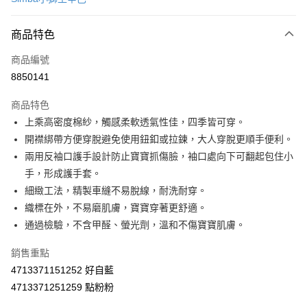
超商取貨付款
商品特色
LINE Pay
商品編號
Apple Pay
8850141
街口支付
商品特色
悠遊付
上乘高密度棉紗，觸感柔軟透氣性佳，四季皆可穿。
Google Pay
開襟綁帶方便穿脫避免使用鈕釦或拉鍊，大人穿脫更順手便利。
兩用反袖口護手設計防止寶寶抓傷臉，袖口處向下可翻起包住小
AFTEE先享後付
手，形成護手套。
相關說明
細緻工法，精製車縫不易脫線，耐洗耐穿。
【關於「AFTEE先享後付」】
ATM付款
AFTEE先享後付是「在收到商品之後才付款」的支付方式。 讓您購物簡單
織標在外，不易磨肌膚，寶寶穿著更舒適。
便利好安心！
通過檢驗，不含甲醛、螢光劑，溫和不傷寶寶肌膚。
１．簡單：不需註冊會員、不需綁卡、不需儲值。
運送方式
２．便利：只要手機號碼，簡訊認證，即可結帳。
銷售重點
３．安心：先確認商品／服務後，再付款。
全家取貨付款
4713371151252 好自藍
每筆NT$60，滿NT$590(含以上)免運費
【「AFTEE先享後付」結帳流程】
4713371251259 點粉粉
１．於結帳方式選擇「AFTEE先享後付」後，將跳轉至「AFTEE先享後付」
付款後全家取貨
結帳頁面，進行簡訊認證並確認金額後，即可完成結帳。