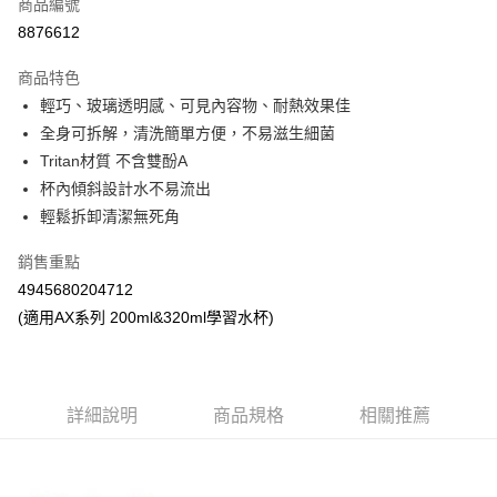
商品編號
Apple Pay
8876612
街口支付
商品特色
悠遊付
輕巧、玻璃透明感、可見內容物、耐熱效果佳
Google Pay
全身可拆解，清洗簡單方便，不易滋生細菌
Tritan材質 不含雙酚A
AFTEE先享後付
杯內傾斜設計水不易流出
相關說明
輕鬆拆卸清潔無死角
【關於「AFTEE先享後付」】
ATM付款
AFTEE先享後付是「在收到商品之後才付款」的支付方式。 讓您購物簡單
銷售重點
便利好安心！
１．簡單：不需註冊會員、不需綁卡、不需儲值。
4945680204712
運送方式
２．便利：只要手機號碼，簡訊認證，即可結帳。
(適用AX系列 200ml&320ml學習水杯)
３．安心：先確認商品／服務後，再付款。
全家取貨付款
每筆NT$60，滿NT$590(含以上)免運費
【「AFTEE先享後付」結帳流程】
１．於結帳方式選擇「AFTEE先享後付」後，將跳轉至「AFTEE先享後付」
付款後全家取貨
結帳頁面，進行簡訊認證並確認金額後，即可完成結帳。
詳細說明
商品規格
相關推薦
２．訂單成立數日內，您將收到繳費通知簡訊。
每筆NT$60，滿NT$590(含以上)免運費
３．收到繳費通知簡訊後14天內，點擊此簡訊中的連結，可透過四大超商／
ATM／網路銀行／等多元方式進行付款，方視為交易完成。
7-11取貨付款
※ 請注意：結帳手續完成當下不需立刻繳費，但若您需要取消訂單，請聯絡