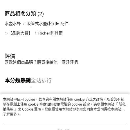
商品相關分類 (2)
水壺水杯
吸管式水壺(杯) ▶ 配件
✨【品牌大賞】
Richell利其爾
評價
喜歡這個商品嗎？購買後給他一個好評吧
本分類熱銷
全站排行
本網站中使用 cookie，欲查詢有關本網站使用 cookie 方式之詳情，及若您不希
熱門標籤
望在電腦上使用 cookie 時應如何變更電腦的 cookie 設定，請參閱本網站「
隱私
權條款
」之 Cookie 聲明。您繼續使用本網站即表示您同意本公司得按本網站使
用條款之 Cookie 聲明使用 cookie。
了解更多 >