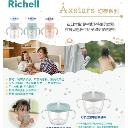
每筆NT$60，滿NT$590(含以上)免運費
購買商品的店家。未經商家同意取消之訂單仍視為有效，需透過AFTEE先享
後付繳納相關費用。
付款後7-11取貨
※ 交易是否成功請以「AFTEE先享後付 」之結帳頁面顯示為準，若有關於
是否繳費成功／繳費後需取消欲退款等相關疑問，請聯繫「AFTEE先享後付
每筆NT$60，滿NT$590(含以上)免運費
客戶支援中心」
https://netprotections.freshdesk.com/support/home
宅配
【注意事項】
１．透過由恩沛科技股份有限公司提供之「AFTEE先享後付」服務完成之交
每筆NT$100，滿NT$590(含以上)免運費
易，需依本服務之必要範圍內提供個人資料，並將交易相關給付款項請求債
權轉讓予恩沛科技股份有限公司。
離島宅配
２．關於個人資料處理事宜，請瀏覽以下網址：
每筆NT$150，滿NT$890(含以上)免運費
https://aftee.tw/terms/#terms3
３．未成年的使用者請事先徵得法定代理人或監護人之同意方可使用
「AFTEE先享後付」，若未經同意申辦者引起之損失，本公司不負相關責
任。
４．使用「AFTEE先享後付」時，將依據個別帳號之用戶狀況，依本公司即
時審查核予不同之上限額度；若仍有額度不足之情形，本公司將視審查結果
請求用戶進行身份認證。
５．嚴禁一人註冊多個帳號或使用他人資訊註冊。若發現惡意使用之情形，
恩沛科技股份有限公司將有權停止該用戶之使用額度並採取法律行動。