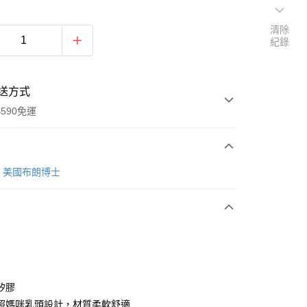
清除
紀錄
送方式
590免運
次付款
n's 美國布朗博士
付款
矽膠
照媽咪乳頭設計，材質柔軟舒適