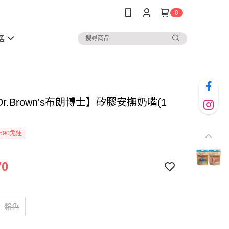
0
選
r.Brown's布朗博士】矽膠安撫奶嘴(1
590免運
70
粉色