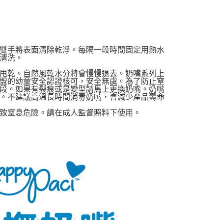
項】
恩沛科技股份有限公司提供之「AFTEE先享後付」服務完成之
依本服務之必要範圍內提供個人資料，並將交易相關給付款項請
00，滿NT$590(含以上)免運費
讓予恩沛科技股份有限公司。
個人資料處理事宜，請瀏覽以下網址：
雙手將表面清除乾淨。每隔一段時間固定用熱水
ee.tw/terms/#terms3
清洗。
50，滿NT$890(含以上)免運費
年的使用者請事先徵得法定代理人或監護人之同意方可使用
E先享後付」，若未經同意申辦者引起之損失，本公司不負相關責
甩乾。自然風乾水分將會慢慢退去。奶嘴系列上
盟的幼童安全認證核可，安全無虞。為了防止窒
AFTEE先享後付」時，將依據個別帳號之用戶狀況，依本公司
段。如果有裂痕或是變型請馬上更換奶嘴。奶嘴
。不建議高溫長時間消毒奶嘴，會減少產品壽命
核予不同之上限額度；若仍有額度不足之情形，本公司將視審查
用戶進行身份認證。
致窒息危險。請在成人監督照料下使用。
一人註冊多個帳號或使用他人資訊註冊。若發現惡意使用之情
科技股份有限公司將有權停止該用戶之使用額度並採取法律行