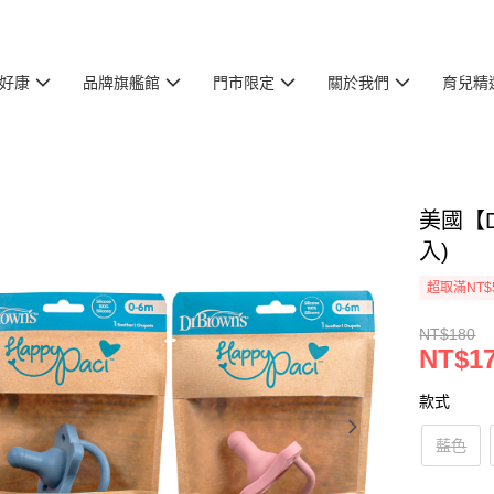
好康
品牌旗艦館
門市限定
關於我們
育兒精
美國【D
入)
超取滿NT$
NT$180
NT$1
款式
藍色