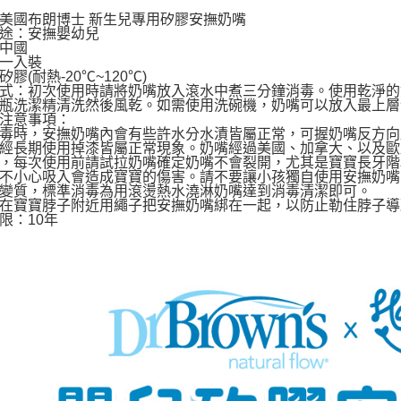
【注意事
美國布朗博士 新生兒專用矽膠安撫奶嘴
宅配
１．透過由
途：安撫嬰幼兒
中國
交易，需
每筆NT$1
一入裝
求債權轉
膠(耐熱-20℃~120℃)
２．關於
離島宅配
式：初次使用時請將奶嘴放入滾水中煮三分鐘消毒。使用乾淨的
https://aft
瓶洗潔精清洗然後風乾。如需使用洗碗機，奶嘴可以放入最上層
每筆NT$1
３．未成
注意事項：
「AFTE
毒時，安撫奶嘴內會有些許水分水漬皆屬正常，可握奶嘴反方向
任。
經長期使用掉漆皆屬正常現象。奶嘴經過美國、加拿大、以及歐
４．使用「
，每次使用前請試拉奶嘴確定奶嘴不會裂開，尤其是寶寶長牙階
不小心吸入會造成寶寶的傷害。請不要讓小孩獨自使用安撫奶嘴
即時審查
變質，標準消毒為用滾燙熱水澆淋奶嘴達到消毒清潔即可。
結果請求
在寶寶脖子附近用繩子把安撫奶嘴綁在一起，以防止勒住脖子導
５．嚴禁
限：10年
形，恩沛
動。