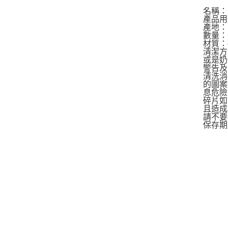
名稱：
產品用
產地：
數量：
材質：矽
清潔方
或是奶
警告及
清洗消
的圖案
息危險
碎片如
且造成
請不要
保存期