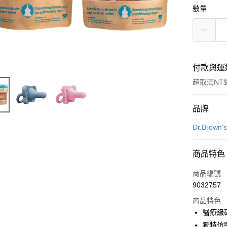
數量
付款與運
超取滿NT$
付款方式
品牌
信用卡一
Dr.Brow
超商取貨
商品特色
LINE Pay
商品編號
Apple Pay
9032757
商品特色
街口支付
醫療級
悠遊付
獨特仿