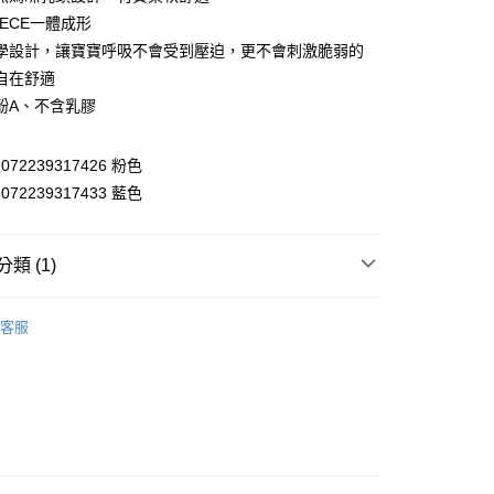
PIECE一體成形
y
學設計，讓寶寶呼吸不會受到壓迫，更不會刺激脆弱的
享後付
自在舒適
酚A、不含乳膠
FTEE先享後付」】
先享後付是「在收到商品之後才付款」的支付方式。 讓您購物簡單
心！
/ 072239317426 粉色
：不需註冊會員、不需綁卡、不需儲值。
/ 072239317433 藍色
：只要手機號碼，簡訊認證，即可結帳。
：先確認商品／服務後，再付款。
付款
EE先享後付」結帳流程】
類 (1)
0，滿NT$590(含以上)免運費
方式選擇「AFTEE先享後付」後，將跳轉至「AFTEE先享後
頁面，進行簡訊認證並確認金額後，即可完成結帳。
安撫奶嘴
家取貨
成立數日內，您將收到繳費通知簡訊。
客服
費通知簡訊後14天內，點擊此簡訊中的連結，可透過四大超商
0，滿NT$590(含以上)免運費
網路銀行／等多元方式進行付款，方視為交易完成。
：結帳手續完成當下不需立刻繳費，但若您需要取消訂單，請聯
付款
的店家。未經商家同意取消之訂單仍視為有效，需透過AFTEE
繳納相關費用。
0，滿NT$590(含以上)免運費
否成功請以「AFTEE先享後付 」之結帳頁面顯示為準，若有關於
功／繳費後需取消欲退款等相關疑問，請聯繫「AFTEE先享後
1取貨
援中心」
https://netprotections.freshdesk.com/support/home
0，滿NT$590(含以上)免運費