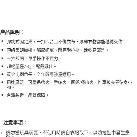
產品說明：
彈跳式固定夾，一扣即合且不傷衣布，厚薄衣物都能穩穩夾住。
頂級柔韌織帶，觸感細膩、耐磨耐拉扯、速乾易清洗。
一推即開，單手操作不費力。
超輕量僅7.4g，配戴感佳。
黃金比例帶長，全年齡層孩童適用。
用途廣泛，可當吊帶夾、手帕夾、圍兜/餐巾夾、推車被夾等貼身小
物。
台灣製造，品質保障。
注意事項：
請勿當玩具玩耍，不使用時請自衣服取下，以防拉扯中發生意