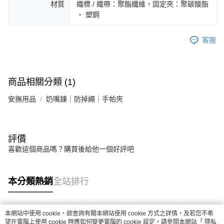
材質
織標 / 織帶：聚酯纖維，固定夾：聚碳酸酯
‧ 塑鋼
客服
商品相關分類 (1)
安撫用品
奶嘴鍊｜防掉繩｜手帕夾
評價
喜歡這個商品嗎？購買後給他一個好評吧
本分類熱銷
全站排行
本網站中使用 cookie，欲查詢有關本網站使用 cookie 方式之詳情，及若您不希
熱門標籤
望在電腦上使用 cookie 時應如何變更電腦的 cookie 設定，請參閱本網站「
隱私