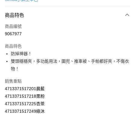
超商取貨付款
商品特色
LINE Pay
商品編號
Apple Pay
9067977
街口支付
商品特色
悠遊付
防掉神器！
Google Pay
雙頭穩穩夾，多功能用法，圍兜、推車被、手帕都好夾，不傷衣
物！
AFTEE先享後付
相關說明
銷售重點
【關於「AFTEE先享後付」】
4713371517201晨藍
ATM付款
AFTEE先享後付是「在收到商品之後才付款」的支付方式。 讓您購物簡單
4713371517218栗粉
便利好安心！
１．簡單：不需註冊會員、不需綁卡、不需儲值。
4713371517225杏茶
運送方式
２．便利：只要手機號碼，簡訊認證，即可結帳。
4713371517249綠沐
３．安心：先確認商品／服務後，再付款。
全家取貨付款
每筆NT$60，滿NT$590(含以上)免運費
【「AFTEE先享後付」結帳流程】
１．於結帳方式選擇「AFTEE先享後付」後，將跳轉至「AFTEE先享後付」
付款後全家取貨
結帳頁面，進行簡訊認證並確認金額後，即可完成結帳。