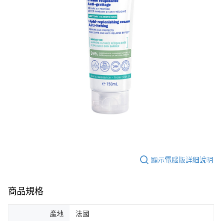
宅配
※ 請注意：結帳手續完成當下不需立刻繳費，但若您需要取消訂單，請聯絡
每筆NT$100，滿NT$590(含以上)免運費
購買商品的店家。未經商家同意取消之訂單仍視為有效，需透過AFTEE先享
後付繳納相關費用。
離島宅配
※ 交易是否成功請以「AFTEE先享後付 」之結帳頁面顯示為準，若有關於
是否繳費成功／繳費後需取消欲退款等相關疑問，請聯繫「AFTEE先享後付
每筆NT$150，滿NT$890(含以上)免運費
客戶支援中心」
https://netprotections.freshdesk.com/support/home
【注意事項】
１．透過由恩沛科技股份有限公司提供之「AFTEE先享後付」服務完成之交
易，需依本服務之必要範圍內提供個人資料，並將交易相關給付款項請求債
權轉讓予恩沛科技股份有限公司。
２．關於個人資料處理事宜，請瀏覽以下網址：
https://aftee.tw/terms/#terms3
３．未成年的使用者請事先徵得法定代理人或監護人之同意方可使用
「AFTEE先享後付」，若未經同意申辦者引起之損失，本公司不負相關責
任。
４．使用「AFTEE先享後付」時，將依據個別帳號之用戶狀況，依本公司即
時審查核予不同之上限額度；若仍有額度不足之情形，本公司將視審查結果
顯示電腦版詳細說明
請求用戶進行身份認證。
５．嚴禁一人註冊多個帳號或使用他人資訊註冊。若發現惡意使用之情形，
恩沛科技股份有限公司將有權停止該用戶之使用額度並採取法律行動。
商品規格
產地
法國