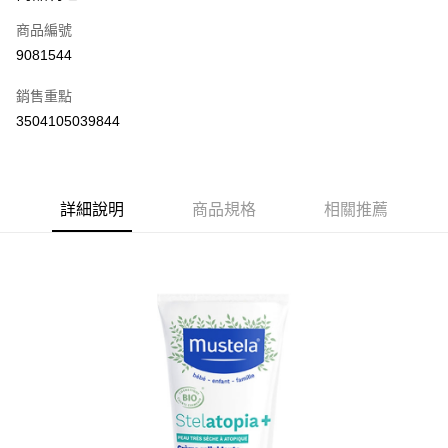
商品編號
Apple Pay
9081544
街口支付
銷售重點
悠遊付
3504105039844
Google Pay
AFTEE先享後付
相關說明
詳細說明
商品規格
相關推薦
【關於「AFTEE先享後付」】
ATM付款
AFTEE先享後付是「在收到商品之後才付款」的支付方式。 讓您購物簡單
便利好安心！
１．簡單：不需註冊會員、不需綁卡、不需儲值。
運送方式
２．便利：只要手機號碼，簡訊認證，即可結帳。
３．安心：先確認商品／服務後，再付款。
全家取貨付款
每筆NT$60，滿NT$590(含以上)免運費
【「AFTEE先享後付」結帳流程】
１．於結帳方式選擇「AFTEE先享後付」後，將跳轉至「AFTEE先享後付」
7-11取貨付款
結帳頁面，進行簡訊認證並確認金額後，即可完成結帳。
２．訂單成立數日內，您將收到繳費通知簡訊。
每筆NT$60，滿NT$590(含以上)免運費
３．收到繳費通知簡訊後14天內，點擊此簡訊中的連結，可透過四大超商／
ATM／網路銀行／等多元方式進行付款，方視為交易完成。