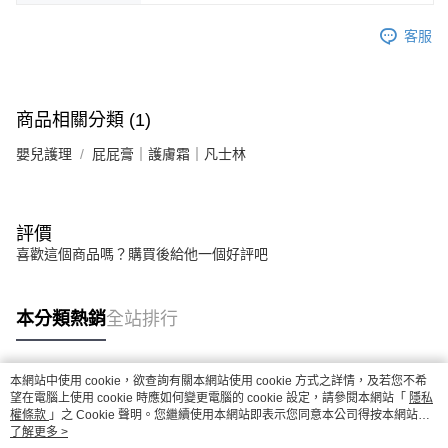
客服
商品相關分類 (1)
嬰兒護理
屁屁膏｜護膚霜｜凡士林
評價
喜歡這個商品嗎？購買後給他一個好評吧
本分類熱銷
全站排行
本網站中使用 cookie，欲查詢有關本網站使用 cookie 方式之詳情，及若您不希
熱門標籤
望在電腦上使用 cookie 時應如何變更電腦的 cookie 設定，請參閱本網站「
隱私
權條款
」之 Cookie 聲明。您繼續使用本網站即表示您同意本公司得按本網站使
用條款之 Cookie 聲明使用 cookie。
了解更多 >