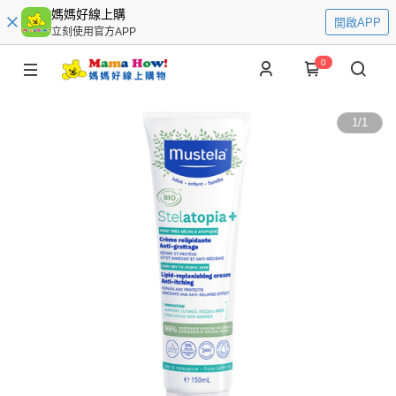
媽媽好線上購
開啟APP
立刻使用官方APP
0
1
/
1