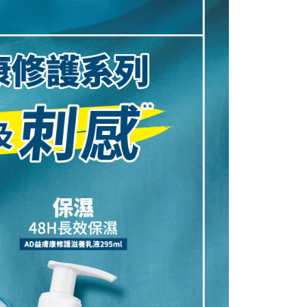
50，滿NT$890(含以上)免運費
年的使用者請事先徵得法定代理人或監護人之同意方可使用
E先享後付」，若未經同意申辦者引起之損失，本公司不負相關責
AFTEE先享後付」時，將依據個別帳號之用戶狀況，依本公司
核予不同之上限額度；若仍有額度不足之情形，本公司將視審查
用戶進行身份認證。
一人註冊多個帳號或使用他人資訊註冊。若發現惡意使用之情
科技股份有限公司將有權停止該用戶之使用額度並採取法律行