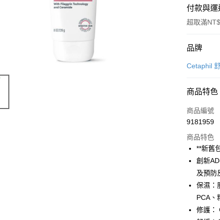
付款與運
超取滿NT$
付款方式
品牌
信用卡一
Cetaphil
超商取貨
商品特色
LINE Pay
商品編號
Apple Pay
9181959
商品特色
街口支付
**新舊
悠遊付
創新A
及預防
Google Pa
保濕：肌
AFTEE先
PCA
相關說明
修護： 
【關於「A