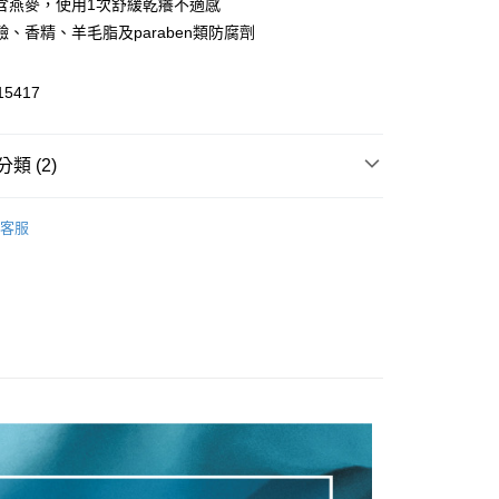
含燕麥，使用1次舒緩乾癢不適感
先享後付是「在收到商品之後才付款」的支付方式。 讓您購物簡單
心！
鹼、香精、羊毛脂及paraben類防腐劑
：不需註冊會員、不需綁卡、不需儲值。
：只要手機號碼，簡訊認證，即可結帳。
：先確認商品／服務後，再付款。
15417
付款
EE先享後付」結帳流程】
0，滿NT$590(含以上)免運費
方式選擇「AFTEE先享後付」後，將跳轉至「AFTEE先享後
類 (2)
頁面，進行簡訊認證並確認金額後，即可完成結帳。
家取貨
成立數日內，您將收到繳費通知簡訊。
費通知簡訊後14天內，點擊此簡訊中的連結，可透過四大超商
嬰兒乳液｜霜
0，滿NT$590(含以上)免運費
網路銀行／等多元方式進行付款，方視為交易完成。
客服
舒緩霜｜止癢
：結帳手續完成當下不需立刻繳費，但若您需要取消訂單，請聯
付款
的店家。未經商家同意取消之訂單仍視為有效，需透過AFTEE
繳納相關費用。
0，滿NT$590(含以上)免運費
否成功請以「AFTEE先享後付 」之結帳頁面顯示為準，若有關於
功／繳費後需取消欲退款等相關疑問，請聯繫「AFTEE先享後
1取貨
援中心」
https://netprotections.freshdesk.com/support/home
0，滿NT$590(含以上)免運費
項】
恩沛科技股份有限公司提供之「AFTEE先享後付」服務完成之
依本服務之必要範圍內提供個人資料，並將交易相關給付款項請
00，滿NT$590(含以上)免運費
讓予恩沛科技股份有限公司。
個人資料處理事宜，請瀏覽以下網址：
ee.tw/terms/#terms3