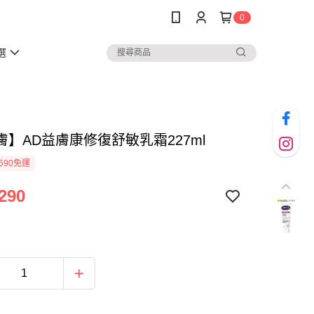
0
選
膚】AD益膚康修復舒敏乳霜227ml
590免運
290