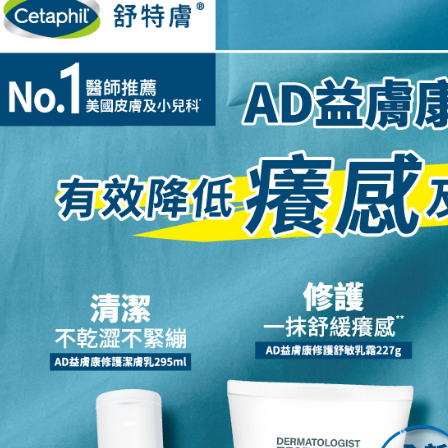
每筆NT$1
３．未成
「AFTE
任。
４．使用「
即時審查
結果請求
５．嚴禁
形，恩沛
動。