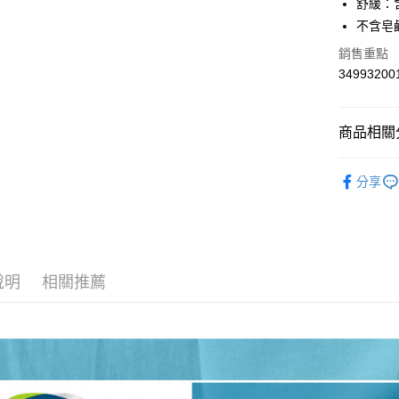
ATM付款
舒緩：
AFTEE
便利好安
不含皂
１．簡單
銷售重點
２．便利
運送方式
３．安心
34993200
全家取貨
【「AFT
每筆NT$6
１．於結帳
商品相關分
付」結帳
付款後全
２．訂單
３．收到繳
嬰兒護理
每筆NT$6
／ATM／
分享
嬰兒護理
※ 請注意
7-11取貨
絡購買商品
先享後付
每筆NT$6
※ 交易是
是否繳費成
付款後7-1
付客戶支
說明
相關推薦
每筆NT$6
【注意事
宅配
１．透過由
交易，需
每筆NT$1
求債權轉
２．關於
離島宅配
https://aft