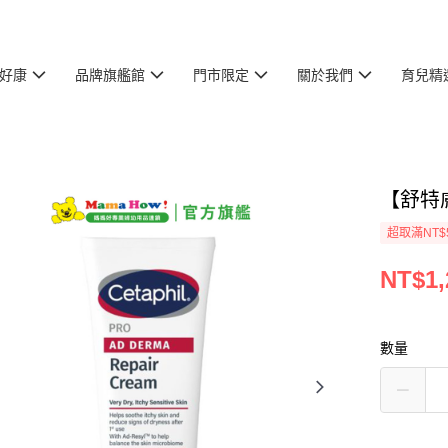
好康
品牌旗艦館
門市限定
關於我們
育兒精
【舒特
超取滿NT$
NT$1,
數量