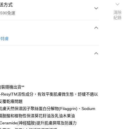
送方式
清除
590免運
紀錄
次付款
 舒特膚
付款
包裝隨機出貨**
D-ResylTM活性成分，有效平衡肌膚微生態，舒緩不適以
反覆乾癢問題
y
膚天然保濕因子聚絲蛋白分解物(Filaggrin)、Sodium
享後付
、精胺酸和植物性保濕葵花籽油及乳油木果油
Ceramide(神經醯胺)提升肌膚屏障及防護力
FTEE先享後付」】