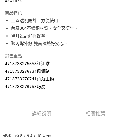
9204572
LINE Pay
商品特色
Apple Pay
上蓋透明設計，方便使用。
內膽304不鏽鋼材質，安全又衛生。
街口支付
單耳設計好握好拿。
悠遊付
聚丙烯外殼 雙面隔熱好安心。
Google Pay
銷售重點
4718733275553汪汪隊
AFTEE先享後付
4718733276734佩佩豬
相關說明
4718733276741角落生物
【關於「AFTEE先享後付」】
ATM付款
AFTEE先享後付是「在收到商品之後才付款」的支付方式。 讓您購物簡單
4718733276758巧虎
便利好安心！
１．簡單：不需註冊會員、不需綁卡、不需儲值。
運送方式
２．便利：只要手機號碼，簡訊認證，即可結帳。
３．安心：先確認商品／服務後，再付款。
全家取貨付款
詳細說明
相關推薦
每筆NT$60，滿NT$590(含以上)免運費
【「AFTEE先享後付」結帳流程】
１．於結帳方式選擇「AFTEE先享後付」後，將跳轉至「AFTEE先享後付」
付款後全家取貨
結帳頁面，進行簡訊認證並確認金額後，即可完成結帳。
２．訂單成立數日內，您將收到繳費通知簡訊。
規格：約 8 x 9.4 x 10.4 cm
每筆NT$60，滿NT$590(含以上)免運費