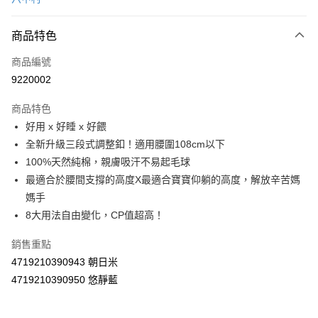
LINE Pay
商品特色
Apple Pay
商品編號
街口支付
9220002
悠遊付
商品特色
Google Pay
好用 x 好睡 x 好餵
AFTEE先享後付
全新升級三段式調整釦！適用腰圍108cm以下
相關說明
100%天然純棉，親膚吸汗不易起毛球
【關於「AFTEE先享後付」】
最適合於腰間支撐的高度X最適合寶寶仰躺的高度，解放辛苦媽
ATM付款
AFTEE先享後付是「在收到商品之後才付款」的支付方式。 讓您購物簡單
媽手
便利好安心！
１．簡單：不需註冊會員、不需綁卡、不需儲值。
8大用法自由變化，CP值超高！
運送方式
２．便利：只要手機號碼，簡訊認證，即可結帳。
３．安心：先確認商品／服務後，再付款。
宅配
銷售重點
4719210390943 朝日米
每筆NT$100，滿NT$590(含以上)免運費
【「AFTEE先享後付」結帳流程】
１．於結帳方式選擇「AFTEE先享後付」後，將跳轉至「AFTEE先享後付」
4719210390950 悠靜藍
離島宅配
結帳頁面，進行簡訊認證並確認金額後，即可完成結帳。
２．訂單成立數日內，您將收到繳費通知簡訊。
每筆NT$150，滿NT$890(含以上)免運費
３．收到繳費通知簡訊後14天內，點擊此簡訊中的連結，可透過四大超商／