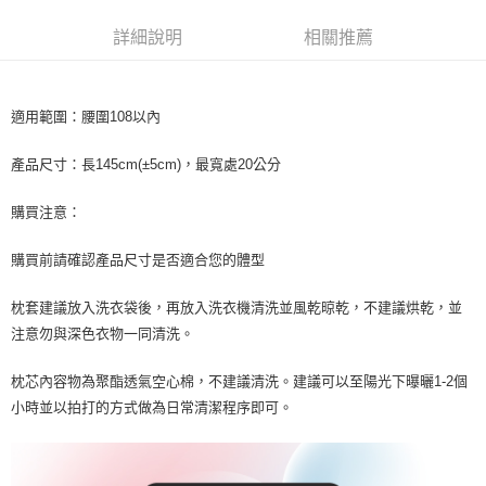
ATM／網路銀行／等多元方式進行付款，方視為交易完成。
※ 請注意：結帳手續完成當下不需立刻繳費，但若您需要取消訂單，請聯絡
詳細說明
相關推薦
購買商品的店家。未經商家同意取消之訂單仍視為有效，需透過AFTEE先享
後付繳納相關費用。
※ 交易是否成功請以「AFTEE先享後付 」之結帳頁面顯示為準，若有關於
是否繳費成功／繳費後需取消欲退款等相關疑問，請聯繫「AFTEE先享後付
適用範圍：腰圍108以內
客戶支援中心」
https://netprotections.freshdesk.com/support/home
產品尺寸：長145cm(±5cm)，最寬處20公分
【注意事項】
１．透過由恩沛科技股份有限公司提供之「AFTEE先享後付」服務完成之交
易，需依本服務之必要範圍內提供個人資料，並將交易相關給付款項請求債
購買注意：
權轉讓予恩沛科技股份有限公司。
２．關於個人資料處理事宜，請瀏覽以下網址：
購買前請確認產品尺寸是否適合您的體型
https://aftee.tw/terms/#terms3
３．未成年的使用者請事先徵得法定代理人或監護人之同意方可使用
枕套建議放入洗衣袋後，再放入洗衣機清洗並風乾晾乾，不建議烘乾，並
「AFTEE先享後付」，若未經同意申辦者引起之損失，本公司不負相關責
任。
注意勿與深色衣物一同清洗。
４．使用「AFTEE先享後付」時，將依據個別帳號之用戶狀況，依本公司即
時審查核予不同之上限額度；若仍有額度不足之情形，本公司將視審查結果
枕芯內容物為聚酯透氣空心棉，不建議清洗。建議可以至陽光下曝曬1-2個
請求用戶進行身份認證。
５．嚴禁一人註冊多個帳號或使用他人資訊註冊。若發現惡意使用之情形，
小時並以拍打的方式做為日常清潔程序即可。
恩沛科技股份有限公司將有權停止該用戶之使用額度並採取法律行動。