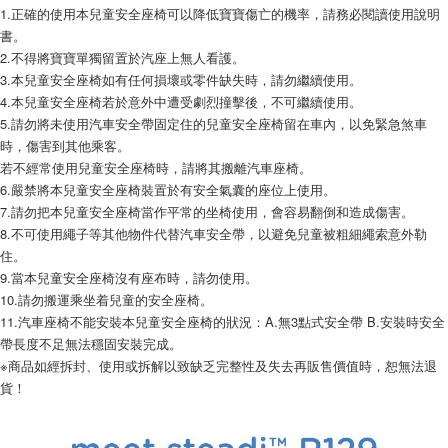
1.正確的使用本兒童安全座椅可以降低寶寶傷亡的機率，請務必閱讀使用說明
書。
2.不得將寶寶單獨留置於汽座上無人看護。
3.本兒童安全座椅如有任何損壞或零件缺失時，請勿繼續使用。
4.本兒童安全座椅若於意外中遭受劇烈撞擊後，不可繼續使用。
5.請勿將未使用汽車安全帶固定住的兒童安全座椅留在車內，以免緊急煞車
時，傷害到其他乘客。
若不經常使用兒童安全座椅時，請將其搬離汽車座椅。
6.嚴禁將本兒童安全座椅裝置於有安全氣囊的座位上使用。
7.請勿把本兒童安全座椅當作平常的坐椅使用，會容易翻倒和造成傷害。
8.不可使用繩子等其他物件代替汽車安全帶，以避免兒童被粗細繩索意外勒
住。
9.當本兒童安全座椅沒有座布時，請勿使用。
10.請勿搬運乘坐着兒童的安全座椅。
11.汽車座椅不能安裝本兒童安全座椅的狀況：A.無3點式安全帶 B.安裝時安全
帶長度不足無法穩固安裝完成。
※商品如經拆封、使用或拆解以致缺乏完整性及失去再販售價值時，恕無法退
貨！