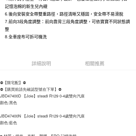
ATM／網路銀行／等多元方式進行付款，方視為交易完成。
記憶泡棉的新生兒內襯
※ 請注意：結帳手續完成當下不需立刻繳費，但若您需要取消訂單，請聯絡
6.後向安裝安全帶雙重路徑，路徑清晰又穩固，安全帶不易滑脫
購買商品的店家。未經商家同意取消之訂單仍視為有效，需透過AFTEE先享
後付繳納相關費用。
7.前向3段角度調整：前向靠背三段角度調整，可依寶寶不同狀態調
※ 交易是否成功請以「AFTEE先享後付 」之結帳頁面顯示為準，若有關於
整
是否繳費成功／繳費後需取消欲退款等相關疑問，請聯繫「AFTEE先享後付
8.全車座布可拆可機洗
客戶支援中心」
https://netprotections.freshdesk.com/support/home
【注意事項】
１．透過由恩沛科技股份有限公司提供之「AFTEE先享後付」服務完成之交
易，需依本服務之必要範圍內提供個人資料，並將交易相關給付款項請求債
詳細說明
相關推薦
權轉讓予恩沛科技股份有限公司。
２．關於個人資料處理事宜，請瀏覽以下網址：
https://aftee.tw/terms/#terms3
３．未成年的使用者請事先徵得法定代理人或監護人之同意方可使用
⛔【限宅配】⛔
「AFTEE先享後付」，若未經同意申辦者引起之損失，本公司不負相關責
⛔【購買前請先確認型號在下單】⛔
任。
JBD47400D 【Joie】steadi R129 0-4歲雙向汽座
４．使用「AFTEE先享後付」時，將依據個別帳號之用戶狀況，依本公司即
顏色:黑色
時審查核予不同之上限額度；若仍有額度不足之情形，本公司將視審查結果
請求用戶進行身份認證。
５．嚴禁一人註冊多個帳號或使用他人資訊註冊。若發現惡意使用之情形，
JBD47400N 【Joie】steadi R129 0-4歲雙向汽座
恩沛科技股份有限公司將有權停止該用戶之使用額度並採取法律行動。
顏色:藍色
■ 材質：鐵件、布料、塑膠、EPO 記憶泡棉