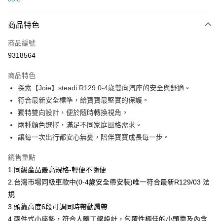
LINE Pay
商品特色
Apple Pay
商品編號
街口支付
9318564
悠遊付
商品特色
Google Pay
探索【Joie】steadi R129 0-4歲雙向汽座的安全與舒適。
AFTEE先享後付
符合最新安全標準，給寶寶最堅實的保護。
相關說明
獨特雙向設計，便於隨時轉換視角。
【關於「AFTEE先享後付」】
兩種顏色選擇，滿足不同家庭風格需求。
ATM付款
AFTEE先享後付是「在收到商品之後才付款」的支付方式。 讓您購物簡單
讓每一次出行都安心無憂，陪伴寶寶成長每一步。
便利好安心！
１．簡單：不需註冊會員、不需綁卡、不需儲值。
運送方式
銷售重點
２．便利：只要手機號碼，簡訊認證，即可結帳。
３．安心：先確認商品／服務後，再付款。
宅配
1.同級產品最高規格-輕便不隨便
2.台灣市場同級車款中(0-4歲安全帶安裝)唯一符合最新R129/03 法
每筆NT$100，滿NT$590(含以上)免運費
【「AFTEE先享後付」結帳流程】
１．於結帳方式選擇「AFTEE先享後付」後，將跳轉至「AFTEE先享後付」
規
離島宅配
結帳頁面，進行簡訊認證並確認金額後，即可完成結帳。
3.頭靠高度6段可調同時帶動肩帶
２．訂單成立數日內，您將收到繳費通知簡訊。
每筆NT$150，滿NT$890(含以上)免運費
4.兩件式小座墊，符合人體工學設計，包覆性極佳的小頭靠及內含
３．收到繳費通知簡訊後14天內，點擊此簡訊中的連結，可透過四大超商／