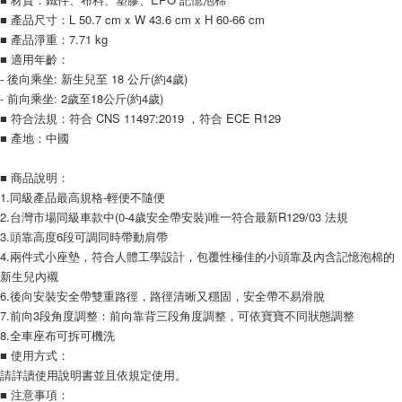
■ 產品尺寸：L 50.7 cm x W 43.6 cm x H 60-66 cm
■ 產品淨重：7.71 kg
■ 適用年齡：
- 後向乘坐: 新生兒至 18 公斤(約4歲)
- 前向乘坐: 2歲至18公斤(約4歲)
■ 符合法規：符合 CNS 11497:2019 ，符合 ECE R129
■ 產地：中國
■ 商品說明：
1.同級產品最高規格-輕便不隨便
2.台灣市場同級車款中(0-4歲安全帶安裝)唯一符合最新R129/03 法規
3.頭靠高度6段可調同時帶動肩帶
4.兩件式小座墊，符合人體工學設計，包覆性極佳的小頭靠及內含記憶泡棉的
新生兒內襯
6.後向安裝安全帶雙重路徑，路徑清晰又穩固，安全帶不易滑脫
7.前向3段角度調整：前向靠背三段角度調整，可依寶寶不同狀態調整
8.全車座布可拆可機洗
■ 使用方式：
請詳讀使用說明書並且依規定使用。
■ 注意事項：