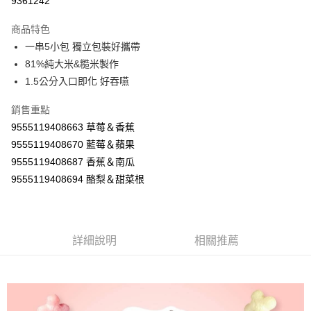
9361242
LINE Pay
商品特色
Apple Pay
一串5小包 獨立包裝好攜帶
81%純大米&糙米製作
街口支付
1.5公分入口即化 好吞嚥
悠遊付
銷售重點
Google Pay
9555119408663 草莓＆香蕉
9555119408670 藍莓＆蘋果
AFTEE先享後付
9555119408687 香蕉＆南瓜
相關說明
9555119408694 酪梨＆甜菜根
【關於「AFTEE先享後付」】
ATM付款
AFTEE先享後付是「在收到商品之後才付款」的支付方式。 讓您購物簡單
便利好安心！
１．簡單：不需註冊會員、不需綁卡、不需儲值。
運送方式
２．便利：只要手機號碼，簡訊認證，即可結帳。
詳細說明
相關推薦
３．安心：先確認商品／服務後，再付款。
全家取貨付款
每筆NT$60，滿NT$590(含以上)免運費
【「AFTEE先享後付」結帳流程】
１．於結帳方式選擇「AFTEE先享後付」後，將跳轉至「AFTEE先享後付」
付款後全家取貨
結帳頁面，進行簡訊認證並確認金額後，即可完成結帳。
２．訂單成立數日內，您將收到繳費通知簡訊。
每筆NT$60，滿NT$590(含以上)免運費