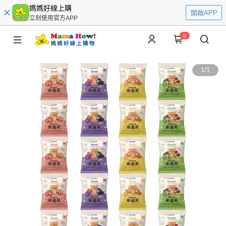
媽媽好線上購
開啟APP
立刻使用官方APP
0
1
/
1