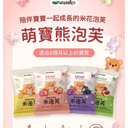
３．收到繳費通知簡訊後14天內，點擊此簡訊中的連結，可透過四大超商／
ATM／網路銀行／等多元方式進行付款，方視為交易完成。
7-11取貨付款
※ 請注意：結帳手續完成當下不需立刻繳費，但若您需要取消訂單，請聯絡
每筆NT$60，滿NT$590(含以上)免運費
購買商品的店家。未經商家同意取消之訂單仍視為有效，需透過AFTEE先享
後付繳納相關費用。
付款後7-11取貨
※ 交易是否成功請以「AFTEE先享後付 」之結帳頁面顯示為準，若有關於
是否繳費成功／繳費後需取消欲退款等相關疑問，請聯繫「AFTEE先享後付
每筆NT$60，滿NT$590(含以上)免運費
客戶支援中心」
https://netprotections.freshdesk.com/support/home
宅配
【注意事項】
１．透過由恩沛科技股份有限公司提供之「AFTEE先享後付」服務完成之交
每筆NT$100，滿NT$590(含以上)免運費
易，需依本服務之必要範圍內提供個人資料，並將交易相關給付款項請求債
權轉讓予恩沛科技股份有限公司。
離島宅配
２．關於個人資料處理事宜，請瀏覽以下網址：
每筆NT$150，滿NT$890(含以上)免運費
https://aftee.tw/terms/#terms3
３．未成年的使用者請事先徵得法定代理人或監護人之同意方可使用
「AFTEE先享後付」，若未經同意申辦者引起之損失，本公司不負相關責
任。
４．使用「AFTEE先享後付」時，將依據個別帳號之用戶狀況，依本公司即
時審查核予不同之上限額度；若仍有額度不足之情形，本公司將視審查結果
請求用戶進行身份認證。
５．嚴禁一人註冊多個帳號或使用他人資訊註冊。若發現惡意使用之情形，
恩沛科技股份有限公司將有權停止該用戶之使用額度並採取法律行動。